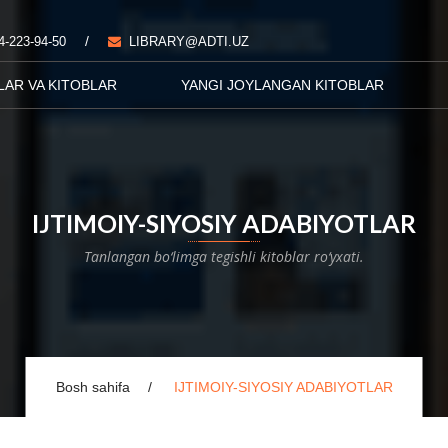
/
4-223-94-50
LIBRARY@ADTI.UZ
LAR VA KITOBLAR
YANGI JOYLANGAN KITOBLAR
IJTIMOIY-SIYOSIY ADABIYOTLAR
Tanlangan bo‘limga tegishli kitoblar ro‘yxati.
Bosh sahifa
IJTIMOIY-SIYOSIY ADABIYOTLAR