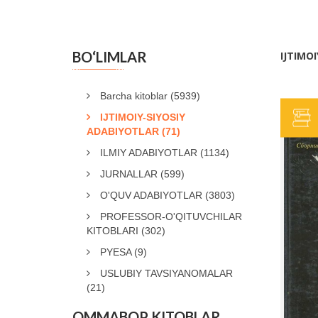
BO‘LIMLAR
IJTIMO
Barcha kitoblar
(5939)
IJTIMOIY-SIYOSIY
ADABIYOTLAR
(71)
ILMIY ADABIYOTLAR
(1134)
JURNALLAR
(599)
O'QUV ADABIYOTLAR
(3803)
PROFESSOR-O'QITUVCHILAR
KITOBLARI
(302)
PYESA
(9)
USLUBIY TAVSIYANOMALAR
(21)
OMMABOP KITOBLAR