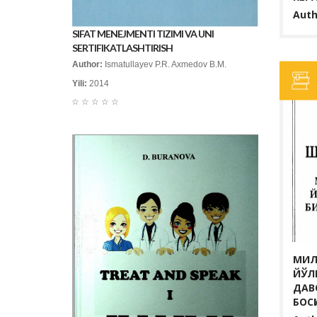
Auth
SIFAT MENEJMENTI TIZIMI VA UNI
SERTIFIKATLASHTIRISH
Author:
Ismatullayev P.R. Axmedov B.M.
Yili:
2014
☆
☆
☆
☆
☆
МИЛ
ЙЎЛ
ДАВ
БОС