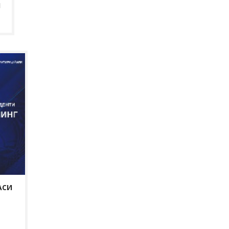
И
АСИ