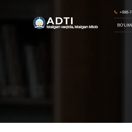
+998-7
BO'LIM