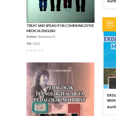
Auth
TREAT AND SPEAK I FOR COMMUNICATIVE
MEDICAL ENGLISH
EKOLOGIYANI VA TABIAT MU
Author:
Buranova D.
QILISH
Yili:
2022
Author:
A. A. Nazarov
☆
☆
☆
☆
☆
Yili:
2020
Ko‘rishlar:
37
Ushbu o'quv qo'llanmada ekologiya va t
qilish fani predmeti tarixi, ekologik ta'l
vazifalari, inson va tabiat munosabatlari, 
EKOL
BATAFSIL...
MUXO
Auth