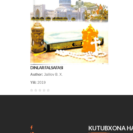
DINLAR FALSAFASI
Author:
Jalilov B. X.
Yili:
2019
☆
☆
☆
☆
☆
KUTUBXONA H