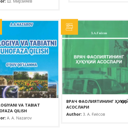
or:
Ш. Мирзияев
ВРАЧ ФАОЛИЯТ
XOFAZA
АСОСЛАРИ
Author:
З. А. Ғиёсов
Yili:
2012
Ko‘rishlar:
39
Дарслик намунавий да
abiatni muhofaza
унда фуқаролар соғл
imning maqsadi va
қонунчилик асослари
suv resursla...
ҳодимларнинг касб ху
ВРАЧ ФАОЛИЯТИНИНГ ҲУҚУҚИ
OGIYANI VA TABIAT
АСОСЛАРИ
BATAFSIL...
FAZA QILISH
Author:
З. А. Ғиёсов
or:
A. A. Nazarov