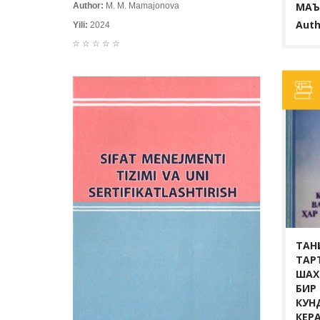
BATAFSIL...
МАЪ
Author:
M. M. Mamajonova
Auth
Yili:
2024
☆
☆
☆
☆
☆
ТАН
ТАР
ШАХ
БИР
КУН
КЕР