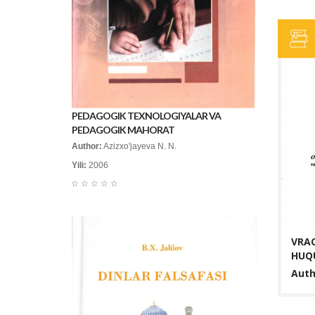
PEDAGOGIK TEXNOLOGIYALAR VA
PEDAGOGIK MAHORAT
Author:
Azizxo'jayeva N. N.
Yili:
2006
☆
☆
☆
☆
☆
VRAC
HUQU
Auth