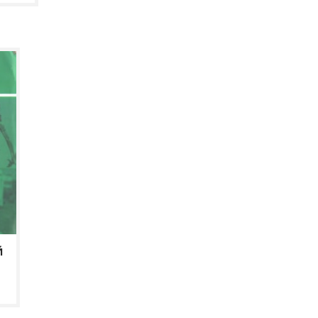
ИНИНГ ҲУҚУҚИЙ
стурга мос тарзда тузилган ва
иғини сақлаш борасидаги
, шунингдек, тиббий
қуқбузарликлари ба...
Й