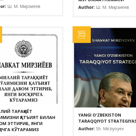
or:
Ш. М. Мирзиёев
Author:
Ш. М. Мирзиёев
YANGI O'ZBE
МИЛЛИЙ ТАРАҚҚИЁТ ЙЎЛИМИЗНИ
STRATEGIYAS
ҚАТЪИЯТ БИЛАН ДАВОМ ЭТТИРИБ,
ЯНГИ БОСҚИЧГА КЎТАРАМИЗ
Author:
Sh. Mirziy
Author:
Ш. Мирзияев
Yili:
2023
Yili:
2017
Ko‘rishlar:
22
Ko‘rishlar:
19
Kitobning ushbu na
paytida xalq bilan
Ўзбекистон Республикаси Президенти Шавкат
muxum fikr mulohaz
Мирзиёев асарларининг 1-жилдидан давлатимиз
taraqq...
раҳбарининг 2016-2017 йилларда Олий Мажлис
ЛИЙ ТАРАҚҚИЁТ
Қонунчилик палатаси ва Сенатининг қўшма м...
YANGI O'ZBEKISTON
ИМИЗНИ ҚАТЪИЯТ БИЛАН
TARAQQIYOT STRATEGIYAS
BATAFSIL...
ОМ ЭТТИРИБ, ЯНГИ
BATAFSIL...
Author:
Sh. Mirziyoyev
ҚИЧГА КЎТАРАМИЗ