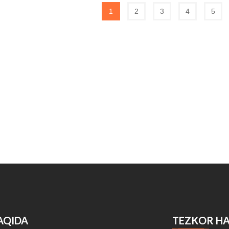
1
2
3
4
5
AQIDA
TEZKOR H