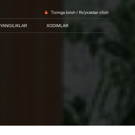
Tizimga kirish / Ro'yxatdan o'tish
YANGILIKLAR
XODIMLAR