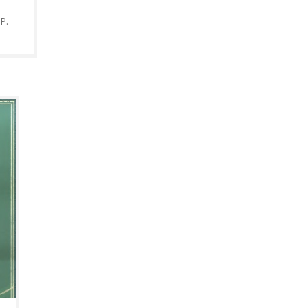
Р.
СТОН МЕЪМОРИ
в
улкан шахслар, сиёсат
давлат бошликлари фаолияти
на фикр юритиш масъулиятини
 ҳам журъат ҳи...