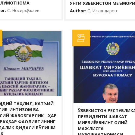
ЛУМОТНОМА
ЯНГИ УЗБЕКИСТОН МЕЪМОР
or:
С. Носирхўжаев
Author:
С. Искандаров
ТАНҚИДИЙ ТАҲЛИЛ, КАТЪИЙ ТАРТИБ-
ЎЗБЕКИСТОН РЕСПУБЛИКАСИ
ИНТИЗОМ ВА ШАХСИЙ ЖАВОБГАРЛИК -
ПРЕЗИДЕНТИ ШАВКАТ МИРЗИЁЕВНИНГ
ҲАР БИР РАҲБАР ФАОЛИЯТИНИНГ
ОЛИЙ МАЖЛИСГА МУРОЖААТНОМАСИ
КУНДАЛИК ҚОИДАСИ БЎЛИШИ КЕРАК
Author:
Ш. М. Мирзиёев
Author:
Ш. М. Мирзиёев
Yili:
2020
Yili:
2017
Ko‘rishlar:
22
Ko‘rishlar:
24
Мамлакатимизни 2020-йил ва келгуси 5 йилда
Мамлакатимизни 2016 йилда ижтимоий-ицтисодий
ҚИДИЙ ТАҲЛИЛ, КАТЪИЙ
ривожлантириш бўйича устувор йўналиш ва
ривожлантнригининг асосий якунлари ва 2017 йилга
ТИБ-ИНТИЗОМ ВА
ЎЗБЕКИСТОН РЕСПУБЛИК
вазифаларни белгилаб олиш лозимлиги ҳақида сўз
мўлжалланган иқтисодий дастурнинг энг муҳгш
СИЙ ЖАВОБГАРЛИК - ҲАР
ПРЕЗИДЕНТИ ШАВКАТ
юритилган.
устувор йўналишларига багишланга...
 РАҲБАР ФАОЛИЯТИНИНГ
МИРЗИЁЕВНИНГ ОЛИЙ
ДАЛИК ҚОИДАСИ БЎЛИШИ
МАЖЛИСГА
BATAFSIL...
АК
BATAFSIL...
МУРОЖААТНОМАСИ