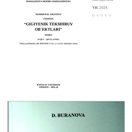
Yili:
2024
☆
☆
☆
☆
☆