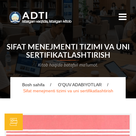
SIFAT MENEJMENTI TIZIMI VA UNI
SERTIFIKATLASHTIRISH
Kitob haqida batafsil ma’lumot.
Bosh sahifa
O'QUV ADABIYOTLAR
Sifat menejmenti tizimi va uni sertifikatlashtirish