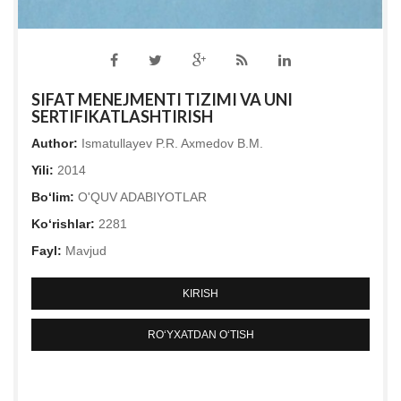
SIFAT MENEJMENTI TIZIMI VA UNI
SERTIFIKATLASHTIRISH
Author:
Ismatullayev P.R. Axmedov B.M.
Yili:
2014
Bo‘lim:
O'QUV ADABIYOTLAR
Ko‘rishlar:
2281
Fayl:
Mavjud
KIRISH
RO‘YXATDAN O‘TISH