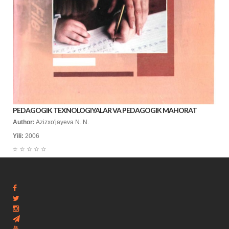
PEDAGOGIK TEXNOLOGIYALAR VA PEDAGOGIK MAHORAT
Author:
Azizxo'jayeva N. N.
Yili:
2006
☆
☆
☆
☆
☆