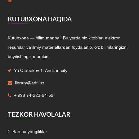
KUTUBXONA HAQIDA
Kutubxona — bilim manbai. Bu yerda siz kitoblar, elektron
resurslar va ilmiy materiallardan foydalanib, o‘z bilimlaringizni
boyitishingiz mumkin.
Yu.Otabekov 1. Andijan city
library@adti.uz
+ 998 74-223-94-69
TEZKOR HAVOLALAR
Barcha yangiliklar