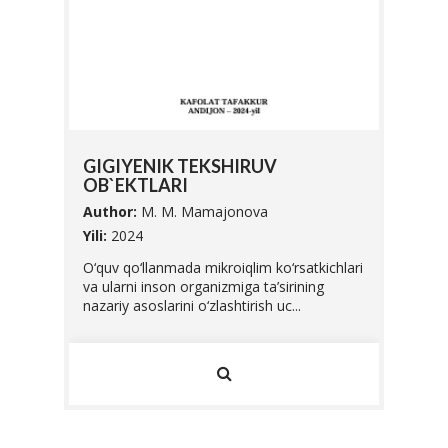
TREA
COM
,
ENGL
GIGIYENIK TEKSHIRUV
OB`EKTLARI
Autho
Author:
M. M. Mamajonova
Yili:
20
.
Yili:
2024
The pr
special
O‘quv qo‘llanmada mikroiqlim ko‘rsatkichlari
е
English
va ularni inson organizmiga ta’sirining
и
nazariy asoslarini o‘zlashtirish uc...
ссов в