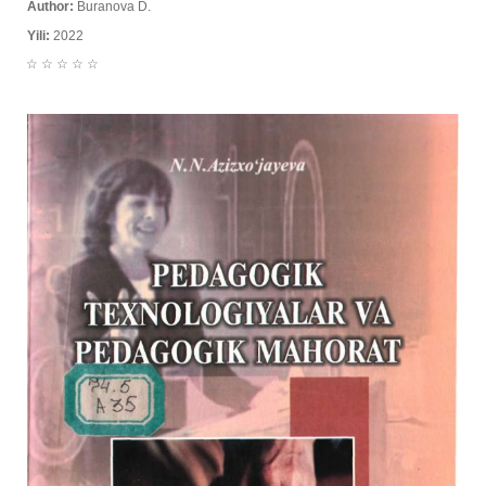
Author:
Buranova D.
Yili:
2022
☆
☆
☆
☆
☆