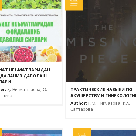
РЛАРИ
ПРАКТИЧЕСКИЕ
АКУШЕРСТВУ И
Author:
Г.М. Нигматов
Yili:
2020
Ko‘rishlar:
25
Комиловалар
 юзага
Как известно, подго
а диққат-
"Акушерство и гинеко
ИАТ НЕЪМАТЛАРИДАН
 ...
совершенствованием
ДАЛАНИВ ДАВОЛАШ
позволяет быстро и 
ЛАРИ
ПРАКТИЧЕСКИЕ НАВЫКИ ПО
or:
Ҳ. Нигматшаева, О.
BATAFSIL...
АКУШЕРСТВУ И ГИНЕКОЛОГИ
ашева
Author:
Г.М. Нигматова, К.А.
Саттарова