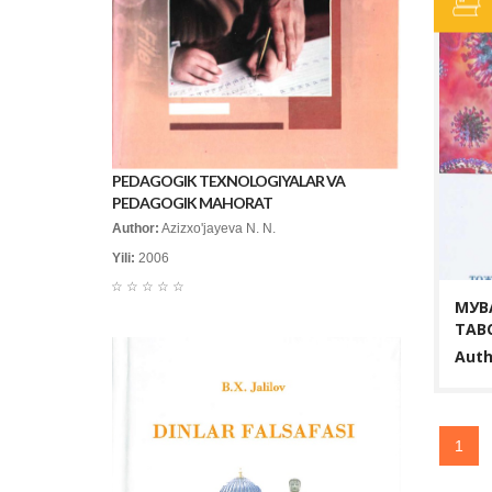
PEDAGOGIK TEXNOLOGIYALAR VA
PEDAGOGIK MAHORAT
Author:
Azizxo'jayeva N. N.
Yili:
2006
☆
☆
☆
☆
☆
МУВА
ТАВ
Auth
1