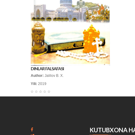
DINLAR FALSAFASI
Author:
Jalilov B. X.
Yili:
2019
☆
☆
☆
☆
☆
KUTUBXONA H