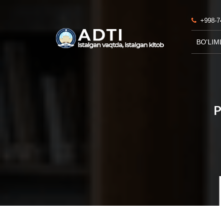
+998-7
BO'LIM
P