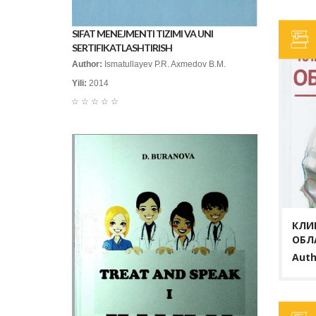
SIFAT MENEJMENTI TIZIMI VA UNI
SERTIFIKATLASHTIRISH
Author:
Ismatullayev P.R. Axmedov B.M.
Yili:
2014
☆
☆
☆
☆
☆
КЛИ
ОБЛ
Auth