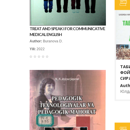
ТАБИАТ НЕЪМАТЛАРИДАН
ФОЙДАЛАНИВ ДАВОЛАШ СИ
Author:
Ҳ. Нигматшаева, О. Юлдашева
TREAT AND SPEAK I FOR COMMUNICATIVE
Yili:
2020
MEDICAL ENGLISH
Ko‘rishlar:
21
Author:
Buranova D.
Yili:
2022
Ҳ. Нигматшаева О. Юлдашева ва М. 
☆
☆
☆
☆
☆
ўзининг ушбу китобида инсон хаётида
келадиган турли патологик жараёнларг
ТАБ
эътиборини қаратган ва инсон танасини
ФОЙ
СИР
BATAFSIL...
Auth
Юлд