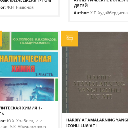
RGIK KASALLIKLAR 1-TOM
ДЕТЕЙ
or:
Ф.Н. Нишонов
Author:
Х.Т. Худайбердиева
АСТЬ
HARBIY ATAMALA
.К.
LUG'ATI
Author:
R.S. Samarov
Yili:
2020
Ko‘rishlar:
11
ической
Harbiy atamalarning yang
изики
harbiy-ilmiy muloqotda
чественного и
atamalarni qamrab olga
ЛИТЕСКАЯ ХИМИЯ 1-
ТЬ
BATAFSIL...
HARBIY ATAMALARNING YANG
or:
Ю.Х. Холбоев, И.И.
IZOHLI LUG'ATI
дов, У.К. Абдурахманов