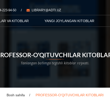
/
4-223-94-50
LIBRARY@ADTI.UZ
LAR VA KITOBLAR
YANGI JOYLANGAN KITOBLAR
ROFESSOR-O'QITUVCHILAR KITOBLA
Tanlangan bo‘limga tegishli kitoblar ro‘yxati.
Bosh sahifa
PROFESSOR-O'QITUVCHILAR KITOBLARI