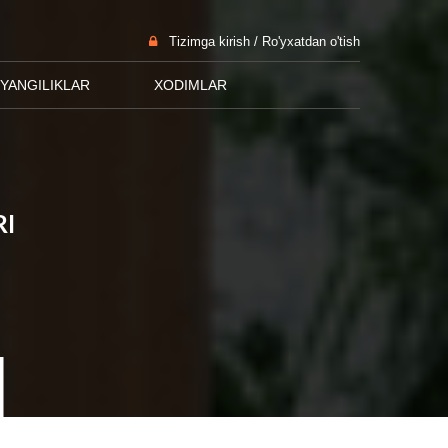
Tizimga kirish / Ro'yxatdan o'tish
YANGILIKLAR
XODIMLAR
RI