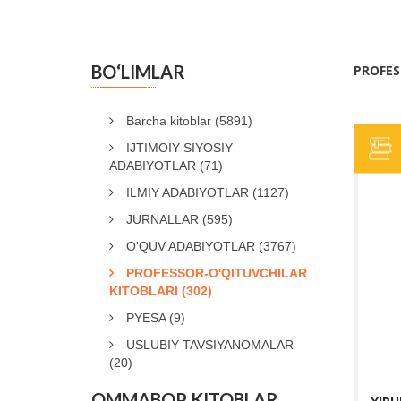
BO‘LIMLAR
PROFES
Barcha kitoblar
(5891)
IJTIMOIY-SIYOSIY
ADABIYOTLAR
(71)
ILMIY ADABIYOTLAR
(1127)
JURNALLAR
(595)
O'QUV ADABIYOTLAR
(3767)
PROFESSOR-O'QITUVCHILAR
KITOBLARI
(302)
PYESA
(9)
USLUBIY TAVSIYANOMALAR
(20)
OMMABOP KITOBLAR