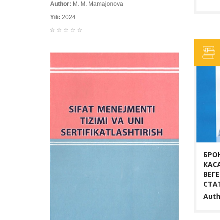
Author:
M. M. Mamajonova
Yili:
2024
☆
☆
☆
☆
☆
БРО
КАС
ВЕГ
СТА
Auth