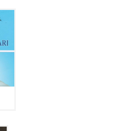
OLOGIYALARI
yimova
;lim texnologiyalari fanining predmeti,
, ilmiy-nazariy asoslari, tibbiy
on texnologiyalar va noan'ayaviy