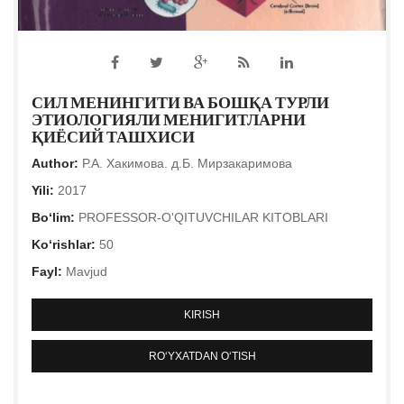
СИЛ МЕНИНГИТИ ВА БОШҚА ТУРЛИ
ЭТИОЛОГИЯЛИ МЕНИГИТЛАРНИ
ҚИЁСИЙ ТАШХИСИ
Author:
Р.А. Хакимова. д.Б. Мирзакаримова
Yili:
2017
Bo‘lim:
PROFESSOR-O'QITUVCHILAR KITOBLARI
Ko‘rishlar:
50
Fayl:
Mavjud
KIRISH
RO‘YXATDAN O‘TISH