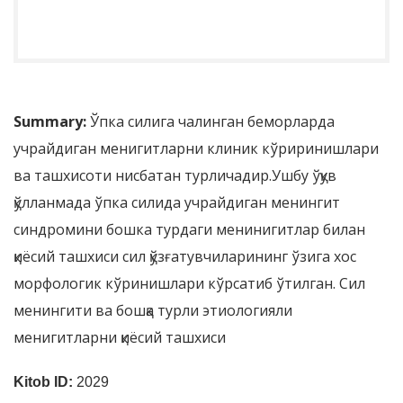
Summary:
Ўпка силига чалинган беморларда
учрайдиган менигитларни клиник кўриринишлари
ва ташхисоти нисбатан турличадир.Ушбу ўқув
қўлланмада ўпка силида учрайдиган менингит
синдромини бошка турдаги менинигитлар билан
қиёсий ташхиси сил қўзғатувчиларининг ўзига хос
морфологик кўринишлари кўрсатиб ўтилган. Сил
менингити ва бошқа турли этиологияли
менигитларни қиёсий ташхиси
Kitob ID:
2029