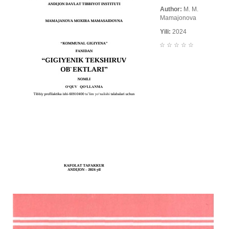
Author:
M. M.
Mamajonova
Yili:
2024
☆
☆
☆
☆
☆