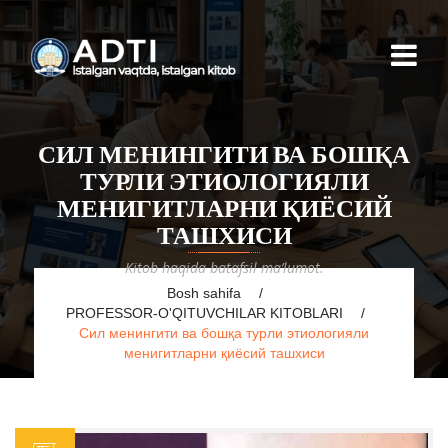
СИЛ МЕНИНГИТИ ВА БОШҚА
ТУРЛИ ЭТИОЛОГИЯЛИ
МЕНИГИТЛАРНИ ҚИЁСИЙ
ТАШХИСИ
Kitob haqida batafsil ma’lumot.
Bosh sahifa
PROFESSOR-O'QITUVCHILAR KITOBLARI
Сил менингити ва бошқа турли этиологияли
менигитларни қиёсий ташхиси