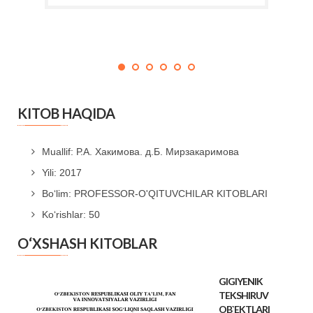
KITOB HAQIDA
Muallif: Р.А. Хакимова. д.Б. Мирзакаримова
Yili: 2017
Bo‘lim: PROFESSOR-O'QITUVCHILAR KITOBLARI
Ko‘rishlar: 50
O‘XSHASH KITOBLAR
GIGIYENIK
TEKSHIRUV
OB`EKTLARI