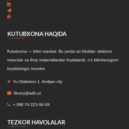
KUTUBXONA HAQIDA
Kutubxona — bilim manbai. Bu yerda siz kitoblar, elektron
resurslar va ilmiy materiallardan foydalanib, o‘z bilimlaringizni
boyitishingiz mumkin.
Yu.Otabekov 1. Andijan city
library@adti.uz
+ 998 74-223-94-69
TEZKOR HAVOLALAR