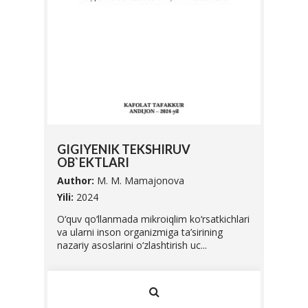
SIFA
GIGIYENIK TEKSHIRUV
UNI 
OB`EKTLARI
Autho
Author:
M. M. Mamajonova
Yili:
20
abalari
Yili:
2024
Ushbu 
O‘quv qo‘llanmada mikroiqlim ko‘rsatkichlari
Vazirl
va ularni inson organizmiga ta’sirining
O'zbek
nazariy asoslarini o‘zlashtirish uc...
standar