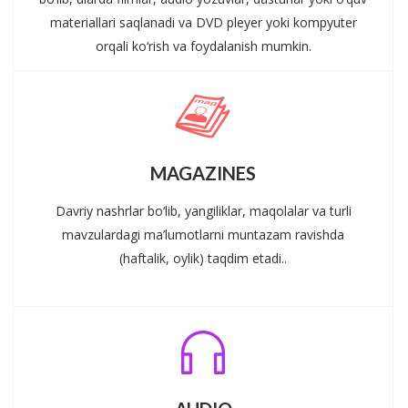
materiallari saqlanadi va DVD pleyer yoki kompyuter
orqali ko‘rish va foydalanish mumkin.
MAGAZINES
Davriy nashrlar bo‘lib, yangiliklar, maqolalar va turli
mavzulardagi ma’lumotlarni muntazam ravishda
(haftalik, oylik) taqdim etadi..