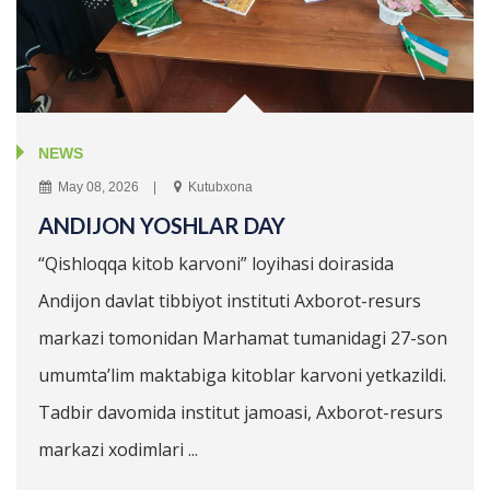
NEWS
May 08, 2026
Kutubxona
ANDIJON YOSHLAR DAY
“Qishloqqa kitob karvoni” loyihasi doirasida
Andijon davlat tibbiyot instituti Axborot-resurs
markazi tomonidan Marhamat tumanidagi 27-son
umumta’lim maktabiga kitoblar karvoni yetkazildi.
Tadbir davomida institut jamoasi, Axborot-resurs
markazi xodimlari ...