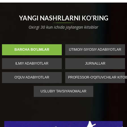
YANGI NASHRLARNI KO‘RING
Oxirgi 30 kun ichida joylangan kitoblar
BARCHA BO'LIMLAR
IJTIMOIY-SIYOSIY ADABIYOTLAR
ILMIY ADABIYOTLAR
JURNALLAR
O'QUV ADABIYOTLAR
PROFESSOR-O'QITUVCHILAR KITOB
USLUBIY TAVSIYANOMALAR