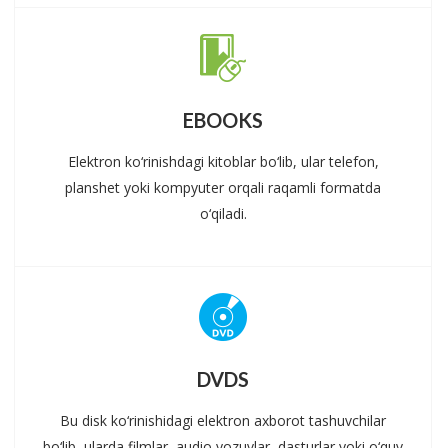
EBOOKS
Elektron ko‘rinishdagi kitoblar bo‘lib, ular telefon,
planshet yoki kompyuter orqali raqamli formatda
o‘qiladi.
DVDS
Bu disk ko‘rinishidagi elektron axborot tashuvchilar
bo‘lib, ularda filmlar, audio yozuvlar, dasturlar yoki o‘quv