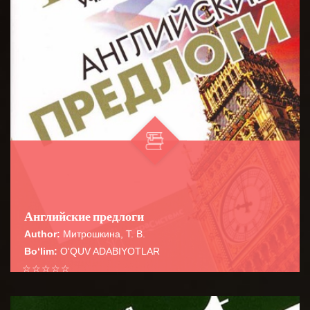
Английские предлоги
Author:
Митрошкина, Т. В.
Bo‘lim:
O'QUV ADABIYOTLAR
☆
☆
☆
☆
☆
Справочник содержит сведения о наиболее