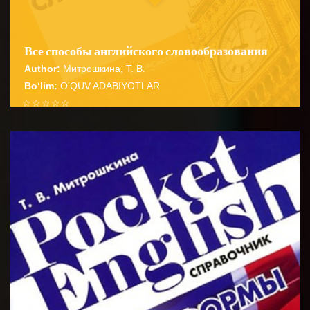
Все способы английского словообразования
Author:
Митрошкина, Т. В.
Bo‘lim:
O'QUV ADABIYOTLAR
☆
☆
☆
☆
☆
Справочник содержит подробные сведения о
способах словообразования английских имен
BATAFSIL...
существительных прилагательных глаго...