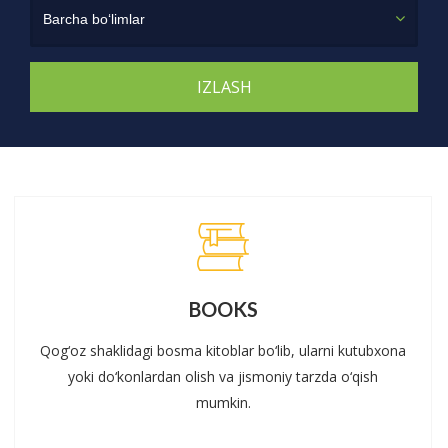
Barcha bo‘limlar
BOOKS
Qog‘oz shaklidagi bosma kitoblar bo‘lib, ularni kutubxona
yoki do‘konlardan olish va jismoniy tarzda o‘qish
mumkin.