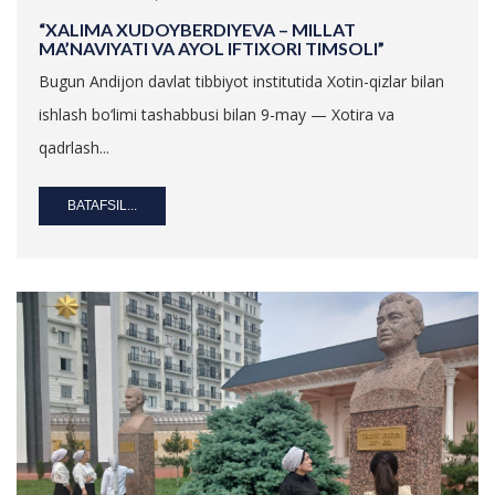
“XALIMA XUDOYBERDIYEVA – MILLAT
MA’NAVIYATI VA AYOL IFTIXORI TIMSOLI”
Bugun Andijon davlat tibbiyot institutida Xotin-qizlar bilan
ishlash bo‘limi tashabbusi bilan 9-may — Xotira va
qadrlash...
BATAFSIL...