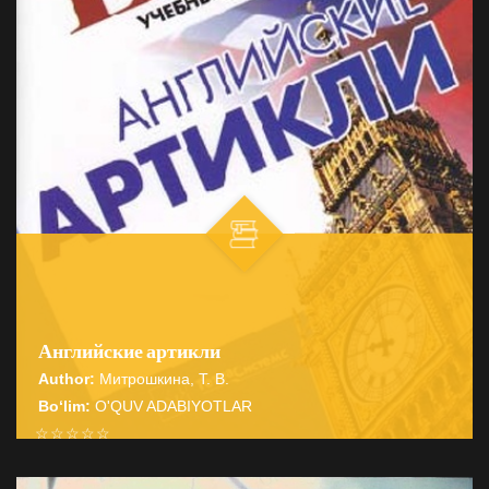
Английские артикли
Author:
Митрошкина, Т. В.
Bo‘lim:
O'QUV ADABIYOTLAR
☆
☆
☆
☆
☆
Справочник содержит подробные сведения о системе