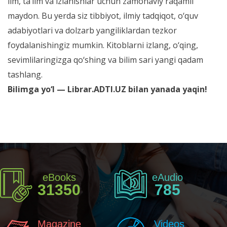
ilm, ta’lim va izlanishlar uchun zamonaviy raqamli
maydon. Bu yerda siz tibbiyot, ilmiy tadqiqot, o‘quv
adabiyotlari va dolzarb yangiliklardan tezkor
foydalanishingiz mumkin. Kitoblarni izlang, o‘qing,
sevimlilaringizga qo‘shing va bilim sari yangi qadam
tashlang.
Bilimga yo‘l — Librar.ADTI.UZ bilan yanada yaqin!
eBooks
eAudio
31350
785
Magazine
Videos