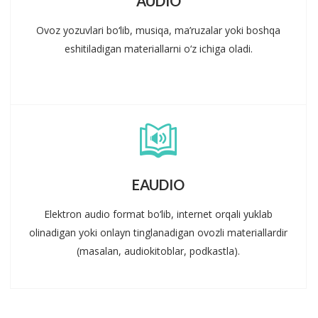
AUDIO
Ovoz yozuvlari bo‘lib, musiqa, ma’ruzalar yoki boshqa
eshitiladigan materiallarni o‘z ichiga oladi.
EAUDIO
Elektron audio format bo‘lib, internet orqali yuklab
olinadigan yoki onlayn tinglanadigan ovozli materiallardir
(masalan, audiokitoblar, podkastla).