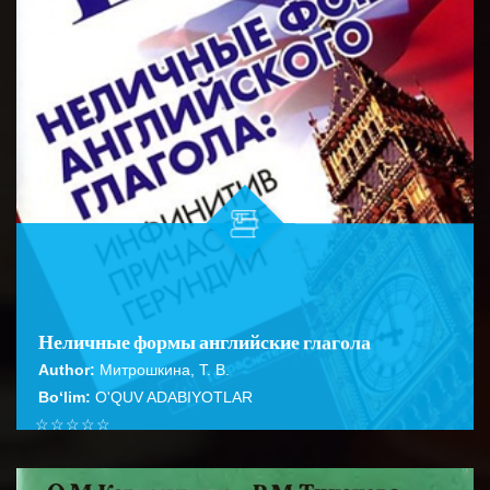
Неличные формы английские глагола
Author:
Митрошкина, Т. В.
Bo‘lim:
O'QUV ADABIYOTLAR
☆
☆
☆
☆
☆
Справочник содержит подробное описание правил