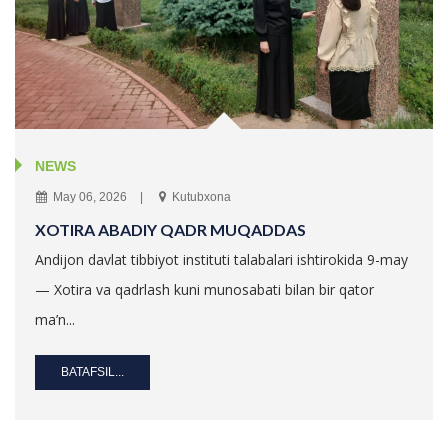
NEWS
May 06, 2026
Kutubxona
XOTIRA ABADIY QADR MUQADDAS
Andijon davlat tibbiyot instituti talabalari ishtirokida 9-may
— Xotira va qadrlash kuni munosabati bilan bir qator
ma’n...
BATAFSIL...