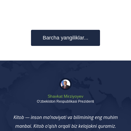
Barcha yangiliklar...
Shavkat Mirziyoyev
Oʻzbekiston Respublikasi Prezidenti
Kitob — inson ma’naviyati va bilimining eng muhim
manbai. Kitob o‘qish orqali biz kelajakni quramiz.