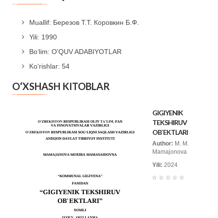
Muallif: Березов Т.Т. Коровкин Б.Ф.
Yili: 1990
Bo‘lim: O'QUV ADABIYOTLAR
Ko‘rishlar: 54
O‘XSHASH KITOBLAR
GIGIYENIK
TEKSHIRUV
OB`EKTLARI
Author:
M. M.
Mamajonova
Yili:
2024
☆
☆
☆
☆
☆