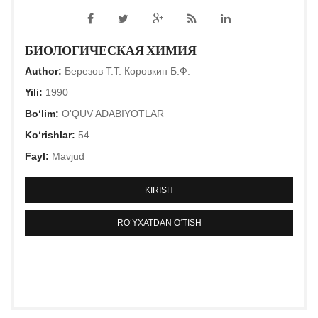
БИОЛОГИЧЕСКАЯ ХИМИЯ
Author:
Березов Т.Т. Коровкин Б.Ф.
Yili:
1990
Bo‘lim:
O'QUV ADABIYOTLAR
Ko‘rishlar:
54
Fayl:
Mavjud
KIRISH
RO‘YXATDAN O‘TISH