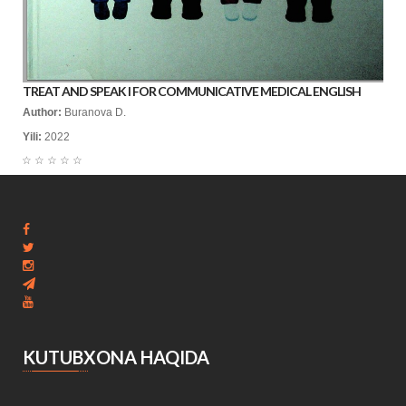
TREAT AND SPEAK I FOR COMMUNICATIVE MEDICAL ENGLISH
Author:
Buranova D.
Yili:
2022
☆
☆
☆
☆
☆
KUTUBXONA HAQIDA