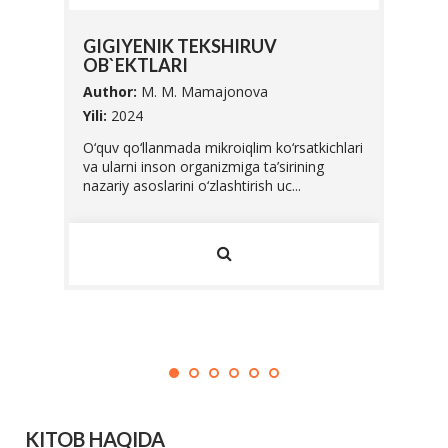
SIFA
GIGIYENIK TEKSHIRUV
UNI 
OB`EKTLARI
Autho
Author:
M. M. Mamajonova
Yili:
20
abalari
Yili:
2024
Ushbu 
O‘quv qo‘llanmada mikroiqlim ko‘rsatkichlari
Vazirl
va ularni inson organizmiga ta’sirining
O'zbek
nazariy asoslarini o‘zlashtirish uc...
standar
KITOB HAQIDA