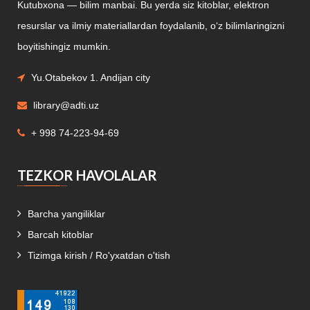
Kutubxona — bilim manbai. Bu yerda siz kitoblar, elektron
resurslar va ilmiy materiallardan foydalanib, o‘z bilimlaringizni
boyitishingiz mumkin.
Yu.Otabekov 1. Andijan city
library@adti.uz
+ 998 74-223-94-69
TEZKOR HAVOLALAR
Barcha yangiliklar
Barcah kitoblar
Tizimga kirish / Ro'yxatdan o'tish