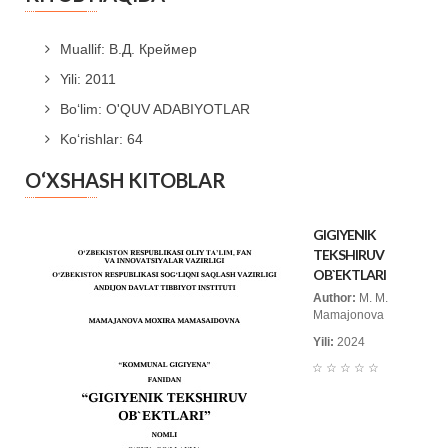
Muallif: В.Д. Креймер
Yili: 2011
Bo‘lim: O'QUV ADABIYOTLAR
Ko‘rishlar: 64
O‘XSHASH KITOBLAR
GIGIYENIK
TEKSHIRUV
OB`EKTLARI
Author:
M. M.
Mamajonova
Yili:
2024
☆
☆
☆
☆
☆