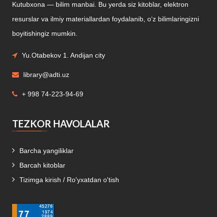
Kutubxona — bilim manbai. Bu yerda siz kitoblar, elektron
resurslar va ilmiy materiallardan foydalanib, o‘z bilimlaringizni
boyitishingiz mumkin.
Yu.Otabekov 1. Andijan city
library@adti.uz
+ 998 74-223-94-69
TEZKOR HAVOLALAR
Barcha yangiliklar
Barcah kitoblar
Tizimga kirish / Ro'yxatdan o'tish