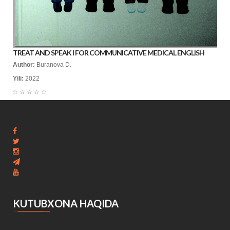
TREAT AND SPEAK I FOR COMMUNICATIVE MEDICAL ENGLISH
Author:
Buranova D.
Yili:
2022
☆
☆
☆
☆
☆
KUTUBXONA HAQIDA