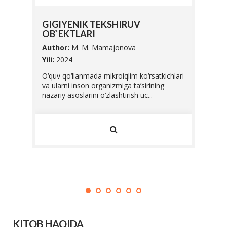
SIFA
GIGIYENIK TEKSHIRUV
UNI 
OB`EKTLARI
Autho
Author:
M. M. Mamajonova
Yili:
20
abalari
Yili:
2024
Ushbu 
O‘quv qo‘llanmada mikroiqlim ko‘rsatkichlari
Vazirl
va ularni inson organizmiga ta’sirining
O'zbek
nazariy asoslarini o‘zlashtirish uc...
standar
KITOB HAQIDA