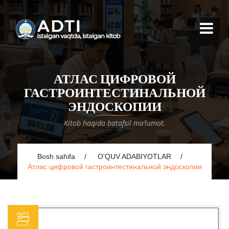
АТЛАС ЦИФРОВОЙ
ГАСТРОИНТЕСТИНАЛЬНОЙ
ЭНДОСКОПИИ
Kitob haqida batafsil ma’lumot.
Bosh sahifa
O'QUV ADABIYOTLAR
Атлас цифровой гастроинтестинальной эндоскопии