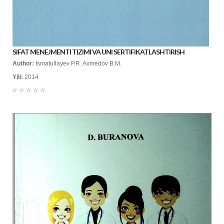
SIFAT MENEJMENTI TIZIMI VA UNI SERTIFIKATLASHTIRISH
Author:
Ismatullayev P.R. Axmedov B.M.
Yili:
2014
☆
☆
☆
☆
☆