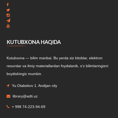
KUTUBXONA HAQIDA
Kutubxona — bilim manbai. Bu yerda siz kitoblar, elektron
resurslar va ilmiy materiallardan foydalanib, o‘z bilimlaringizni
boyitishingiz mumkin.
Yu.Otabekov 1. Andijan city
library@adti.uz
+ 998 74-223-94-69