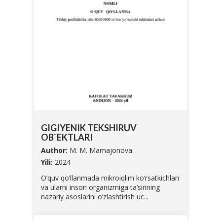
SIFA
GIGIYENIK TEKSHIRUV
UNI 
OB`EKTLARI
Autho
Author:
M. M. Mamajonova
Yili:
20
abalari
Yili:
2024
Ushbu 
O‘quv qo‘llanmada mikroiqlim ko‘rsatkichlari
Vazirl
va ularni inson organizmiga ta’sirining
O'zbek
nazariy asoslarini o‘zlashtirish uc...
standar