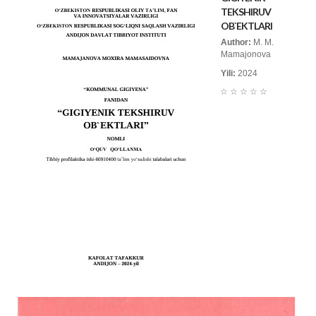
TEKSHIRUV
OB`EKTLARI
Author:
M. M.
Mamajonova
Yili:
2024
☆
☆
☆
☆
☆