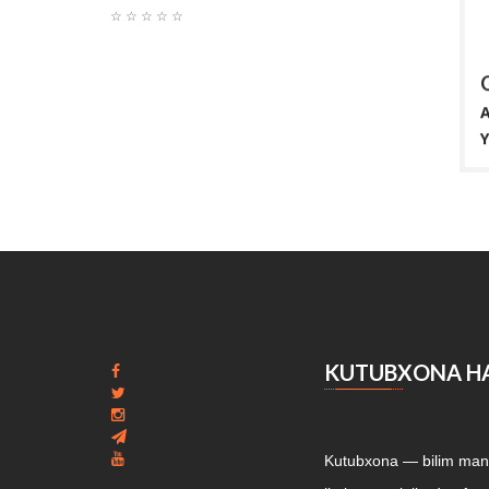
☆
☆
☆
☆
☆
O'ZBEK TILI
Author:
Turdiyeva K., Axmedova D.
A
Yili:
2007
Y
Mazkur darslik tibbiyot institutlari talabalari uchun
O
mo'ljallangan.
u
a
KUTUBXONA H
Kutubxona — bilim manba