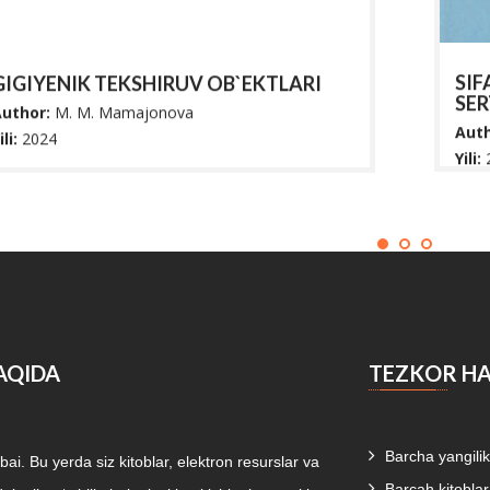
SIF
GIGIYENIK TEKSHIRUV OB`EKTLARI
SER
uthor:
M. M. Mamajonova
Auth
ili:
2024
Yili:
‘quv qo‘llanmada mikroiqlim ko‘rsatkichlari va
Ushb
larni inson organizmiga ta’sirining nazariy
Mahk
soslarini o‘zlashtirish uc...
xalqa
AQIDA
TEZKOR H
Barcha yangilik
i. Bu yerda siz kitoblar, elektron resurslar va
Barcah kitoblar