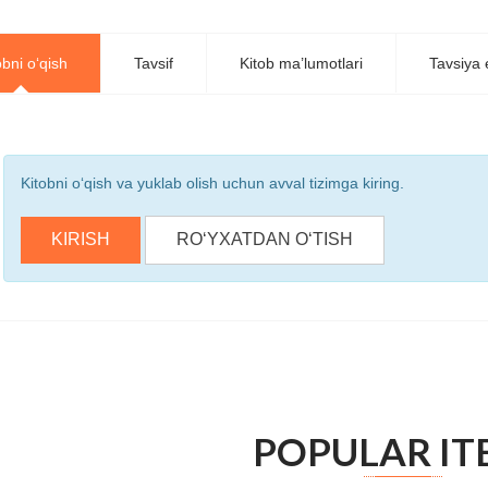
obni o‘qish
Tavsif
Kitob ma’lumotlari
Tavsiya e
Kitobni o‘qish va yuklab olish uchun avval tizimga kiring.
KIRISH
RO‘YXATDAN O‘TISH
POPULAR IT