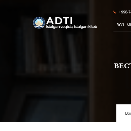
+998-7
BO'LIM
ВЕС
Bo