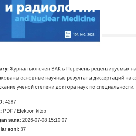
ry:
Журнал включен ВАК в Перечень рецензируемых на
кованы основные научные резултаты диссертаций на со
скание ученой степени доктора наук по специальности.
D:
4287
:
PDF / Elektron kitob
gan sana:
2026-07-08 15:10:07
lar soni:
37