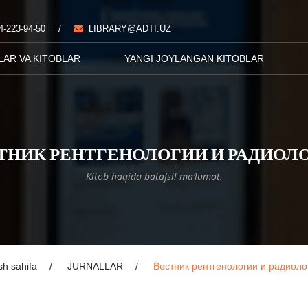
/
4-223-94-50
LIBRARY@ADTI.UZ
LAR VA KITOBLAR
YANGI JOYLANGAN KITOBLAR
ТНИК РЕНТГЕНОЛОГИИ И РАДИОЛ
Kitob haqida batafsil ma’lumot.
sh sahifa
JURNALLAR
Вестник рентгенологии и радиоло