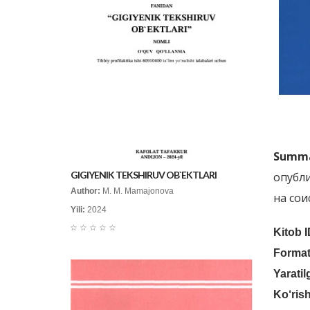
Summa
GIGIYENIK TEKSHIRUV OB`EKTLARI
опубли
Author:
M. M. Mamajonova
на сои
Yili:
2024
☆
☆
☆
☆
☆
Kitob I
Format
Yaratil
Ko‘rish