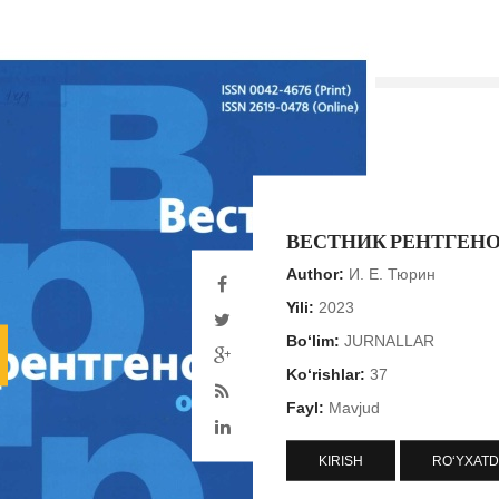
ВЕСТНИК РЕНТГЕНО
Author:
И. Е. Тюрин
Yili:
2023
Bo‘lim:
JURNALLAR
Ko‘rishlar:
37
Fayl:
Mavjud
KIRISH
RO‘YXATD