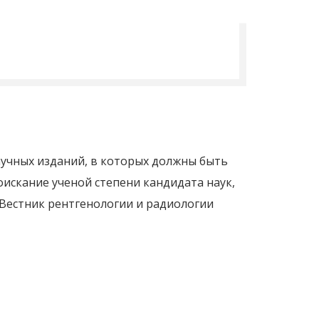
учных изданий, в которых должны быть
искание ученой степени кандидата наук,
 Вестник рентгенологии и радиологии