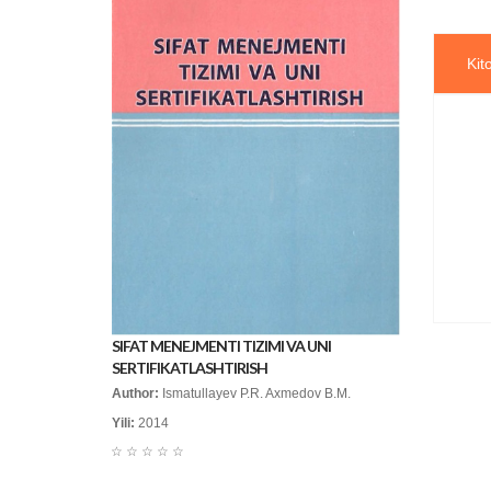
Kit
SIFAT MENEJMENTI TIZIMI VA UNI
SERTIFIKATLASHTIRISH
Author:
Ismatullayev P.R. Axmedov B.M.
Yili:
2014
☆
☆
☆
☆
☆