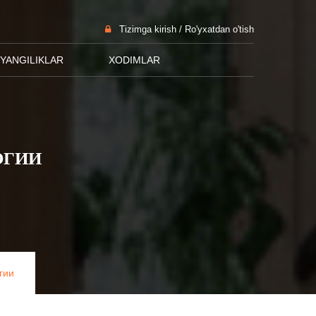
Tizimga kirish / Ro'yxatdan o'tish
YANGILIKLAR
XODIMLAR
ОГИИ
гии