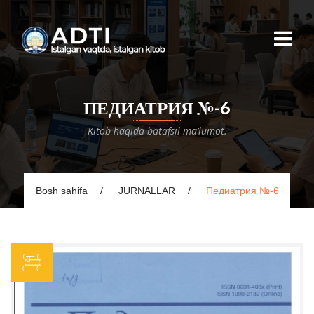
ПЕДИАТРИЯ №-6
Kitob haqida batafsil ma’lumot.
Bosh sahifa
JURNALLAR
Педиатрия №-6