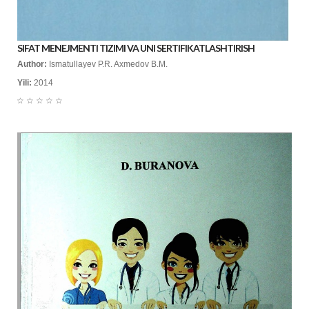
SIFAT MENEJMENTI TIZIMI VA UNI SERTIFIKATLASHTIRISH
Author:
Ismatullayev P.R. Axmedov B.M.
Yili:
2014
☆
☆
☆
☆
☆