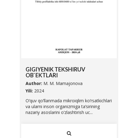
SIFA
GIGIYENIK TEKSHIRUV
UNI 
OB`EKTLARI
Autho
Author:
M. M. Mamajonova
Yili:
20
abalari
Yili:
2024
Ushbu 
O‘quv qo‘llanmada mikroiqlim ko‘rsatkichlari
Vazirl
va ularni inson organizmiga ta’sirining
O'zbek
nazariy asoslarini o‘zlashtirish uc...
standar