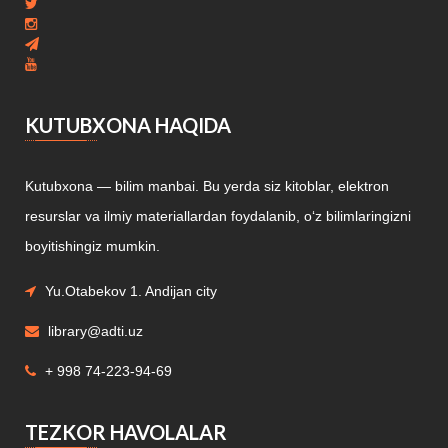
KUTUBXONA HAQIDA
Kutubxona — bilim manbai. Bu yerda siz kitoblar, elektron
resurslar va ilmiy materiallardan foydalanib, o‘z bilimlaringizni
boyitishingiz mumkin.
Yu.Otabekov 1. Andijan city
library@adti.uz
+ 998 74-223-94-69
TEZKOR HAVOLALAR