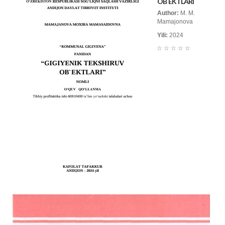
OB`EKTLARI
Author:
M. M.
Mamajonova
Yili:
2024
☆
☆
☆
☆
☆