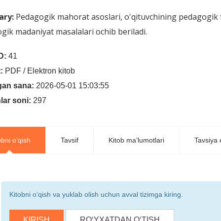
ry:
Pedagogik mahorat asoslari, o'qituvchining pedagogik f
ik madaniyat masalalari ochib beriladi.
D:
41
:
PDF / Elektron kitob
gan sana:
2026-05-01 15:03:55
lar soni:
297
obni o‘qish
Tavsif
Kitob ma’lumotlari
Tavsiya e
Kitobni o‘qish va yuklab olish uchun avval tizimga kiring.
KIRISH
RO‘YXATDAN O‘TISH