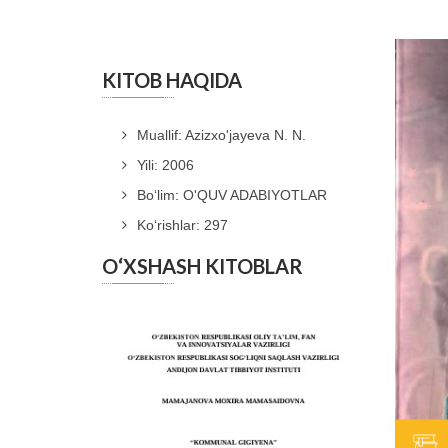
KITOB HAQIDA
Muallif: Azizxo'jayeva N. N.
Yili: 2006
Bo‘lim: O'QUV ADABIYOTLAR
Ko‘rishlar: 297
O‘XSHASH KITOBLAR