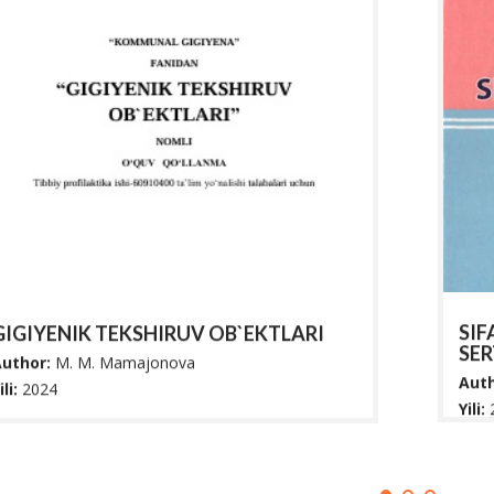
SIF
GIGIYENIK TEKSHIRUV OB`EKTLARI
SER
uthor:
M. M. Mamajonova
Auth
ili:
2024
Yili:
‘quv qo‘llanmada mikroiqlim ko‘rsatkichlari va
Ushb
larni inson organizmiga ta’sirining nazariy
Mahk
soslarini o‘zlashtirish uc...
xalqa