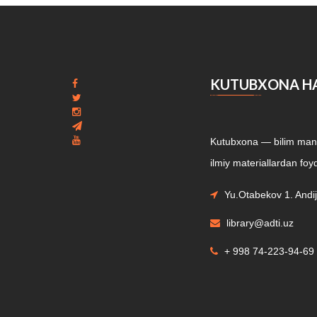
биохимических процессов в тканях ротовой
поло...
KUTUBXONA H
Kutubxona — bilim manba
ilmiy materiallardan foyd
Yu.Otabekov 1. Andij
library@adti.uz
+ 998 74-223-94-69