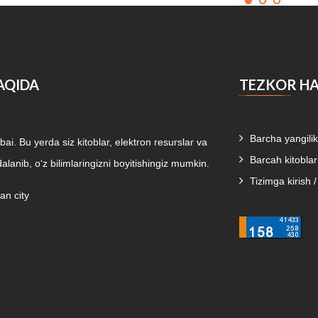
AQIDA
TEZKOR H
Barcha yangilik
i. Bu yerda siz kitoblar, elektron resurslar va
Barcah kitoblar
alanib, o‘z bilimlaringizni boyitishingiz mumkin.
Tizimga kirish 
an city