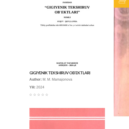
GIGIYENIK TEKSHIRUV OB`EKTLARI
Author:
M. M. Mamajonova
Yili:
2024
☆
☆
☆
☆
☆