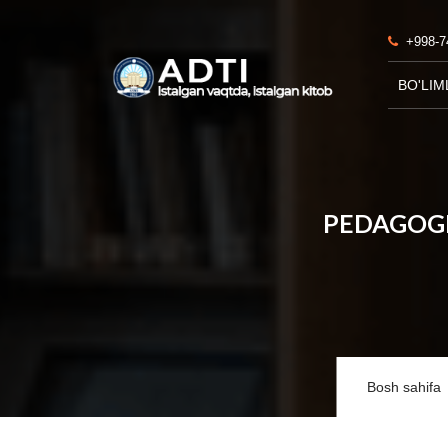
+998-7
BO'LIM
PEDAGOGI
Bosh sahifa