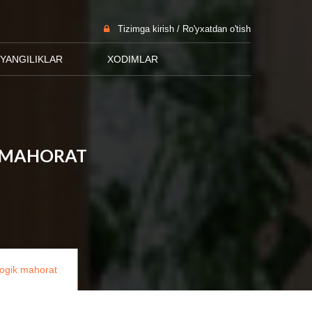
Tizimga kirish / Ro'yxatdan o'tish
YANGILIKLAR
XODIMLAR
K MAHORAT
gogik mahorat