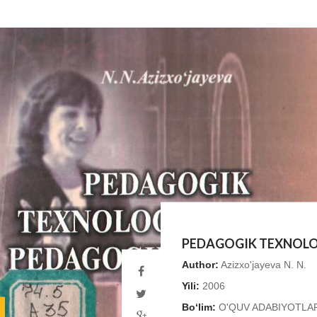
PEDAGOGIK TEXNOLO
Author:
Azizxo'jayeva N. N.
Yili:
2006
Bo‘lim:
O'QUV ADABIYOTLA