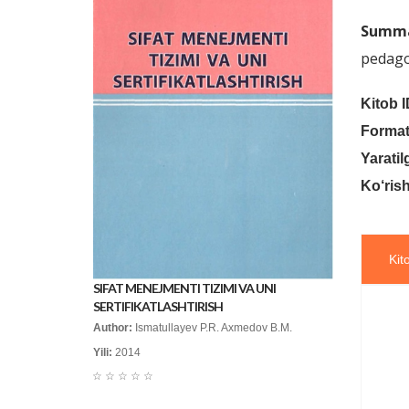
Summa
pedagog
Kitob I
Format
Yaratil
Ko‘rish
Kit
SIFAT MENEJMENTI TIZIMI VA UNI
SERTIFIKATLASHTIRISH
Author:
Ismatullayev P.R. Axmedov B.M.
Yili:
2014
☆
☆
☆
☆
☆