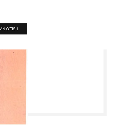
AN O‘TISH