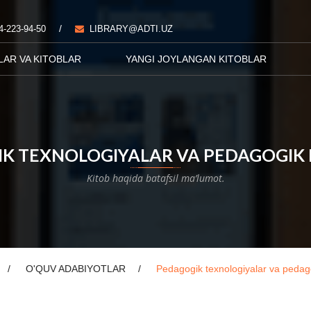
/
4-223-94-50
LIBRARY@ADTI.UZ
LAR VA KITOBLAR
YANGI JOYLANGAN KITOBLAR
K TEXNOLOGIYALAR VA PEDAGOGI
Kitob haqida batafsil ma’lumot.
O'QUV ADABIYOTLAR
Pedagogik texnologiyalar va peda