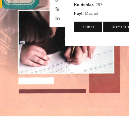
Ko‘rishlar:
297
Fayl:
Mavjud
KIRISH
RO‘YXATD