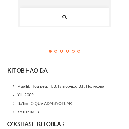
standar
KITOB HAQIDA
Muallif: Под ред. П.В. Глыбочко, В.Г. Полякова
Yili: 2009
Bo‘lim: O'QUV ADABIYOTLAR
Ko‘rishlar: 31
O‘XSHASH KITOBLAR