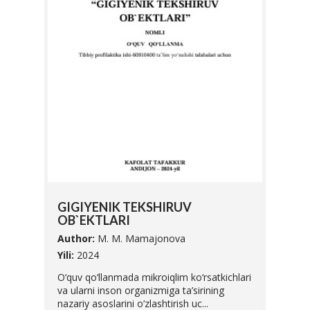
SIFA
GIGIYENIK TEKSHIRUV
UNI 
OB`EKTLARI
Autho
Author:
M. M. Mamajonova
Yili:
20
abalari
Yili:
2024
Ushbu 
O‘quv qo‘llanmada mikroiqlim ko‘rsatkichlari
Vazirl
va ularni inson organizmiga ta’sirining
O'zbek
nazariy asoslarini o‘zlashtirish uc...