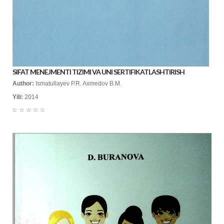
SIFAT MENEJMENTI TIZIMI VA UNI SERTIFIKATLASHTIRISH
Author:
Ismatullayev P.R. Axmedov B.M.
Yili:
2014
☆
☆
☆
☆
☆