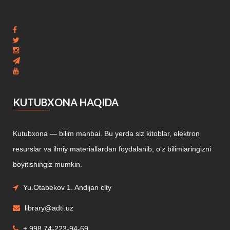
KUTUBXONA HAQIDA
Kutubxona — bilim manbai. Bu yerda siz kitoblar, elektron
resurslar va ilmiy materiallardan foydalanib, o‘z bilimlaringizni
boyitishingiz mumkin.
Yu.Otabekov 1. Andijan city
library@adti.uz
+ 998 74-223-94-69