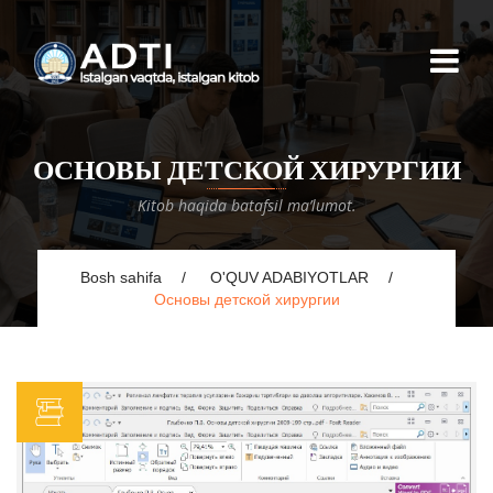
ОСНОВЫ ДЕТСКОЙ ХИРУРГИИ
Kitob haqida batafsil ma’lumot.
Bosh sahifa
O'QUV ADABIYOTLAR
Основы детской хирургии