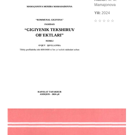
Mamajonova
Yili:
2024
☆
☆
☆
☆
☆