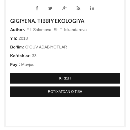
GIGIYENA. TIBBIY EKOLOGIYA
Author:
F.I. Salomova, Sh.T. Iskandarova
Yili:
2018
Bo‘lim:
O'QUV ADABIYOTLAR
Ko‘rishlar:
33
Fayl:
Mavjud
KIRISH
RO‘YXATDAN O‘TISH