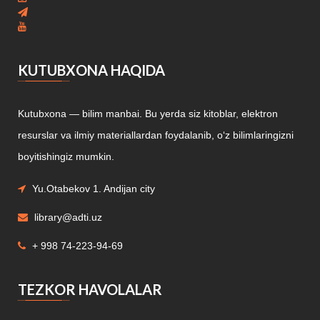
KUTUBXONA HAQIDA
Kutubxona — bilim manbai. Bu yerda siz kitoblar, elektron
resurslar va ilmiy materiallardan foydalanib, o‘z bilimlaringizni
boyitishingiz mumkin.
Yu.Otabekov 1. Andijan city
library@adti.uz
+ 998 74-223-94-69
TEZKOR HAVOLALAR