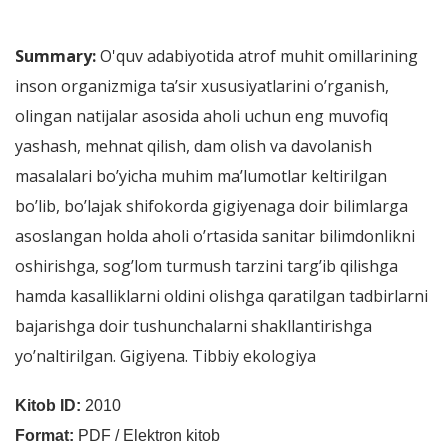
Summary:
O'quv adabiyotida atrof muhit omillarining
inson organizmiga ta’sir xususiyatlarini o’rganish,
olingan natijalar asosida aholi uchun eng muvofiq
yashash, mehnat qilish, dam olish va davolanish
masalalari bo’yicha muhim ma’lumotlar keltirilgan
bo’lib, bo’lajak shifokorda gigiyenaga doir bilimlarga
asoslangan holda aholi o’rtasida sanitar bilimdonlikni
oshirishga, sog’lom turmush tarzini targ’ib qilishga
hamda kasalliklarni oldini olishga qaratilgan tadbirlarni
bajarishga doir tushunchalarni shakllantirishga
yo’naltirilgan. Gigiyena. Tibbiy ekologiya
Kitob ID:
2010
Format:
PDF / Elektron kitob