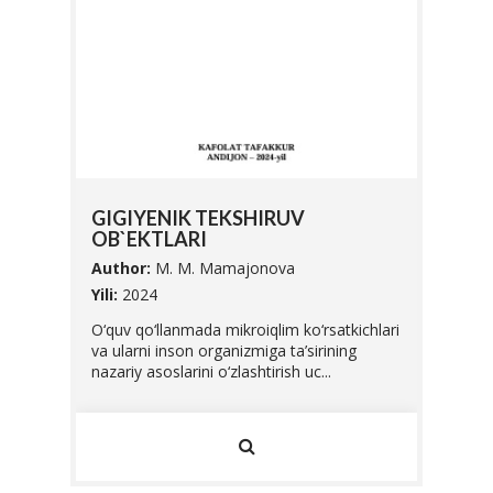
SIFA
GIGIYENIK TEKSHIRUV
UNI 
OB`EKTLARI
Autho
Author:
M. M. Mamajonova
Yili:
20
abalari
Yili:
2024
Ushbu 
O‘quv qo‘llanmada mikroiqlim ko‘rsatkichlari
Vazirl
va ularni inson organizmiga ta’sirining
O'zbek
nazariy asoslarini o‘zlashtirish uc...
standar