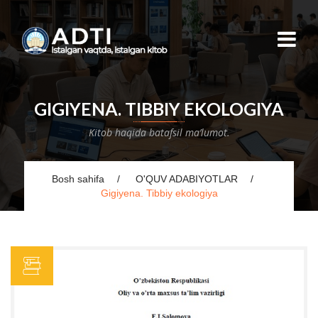
GIGIYENA. TIBBIY EKOLOGIYA
Kitob haqida batafsil ma’lumot.
Bosh sahifa
O'QUV ADABIYOTLAR
Gigiyena. Tibbiy ekologiya