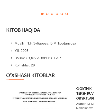
KITOB HAQIDA
Muallif: П.Н.Зубарева, В.М.Трофимова
Yili: 2005
Bo‘lim: O'QUV ADABIYOTLAR
Ko‘rishlar: 29
O‘XSHASH KITOBLAR
GIGIYENIK
TEKSHIRUV
OB`EKTLARI
Author:
M. M.
Mamajonova