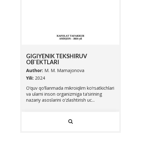
SIFA
GIGIYENIK TEKSHIRUV
UNI 
OB`EKTLARI
Autho
Author:
M. M. Mamajonova
Yili:
20
abalari
Yili:
2024
Ushbu 
O‘quv qo‘llanmada mikroiqlim ko‘rsatkichlari
Vazirl
va ularni inson organizmiga ta’sirining
O'zbek
nazariy asoslarini o‘zlashtirish uc...
standar