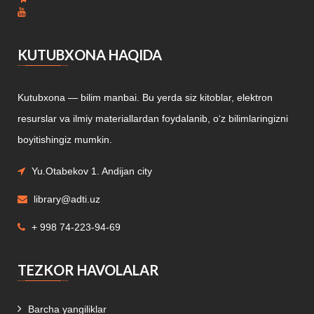
KUTUBXONA HAQIDA
Kutubxona — bilim manbai. Bu yerda siz kitoblar, elektron
resurslar va ilmiy materiallardan foydalanib, o‘z bilimlaringizni
boyitishingiz mumkin.
Yu.Otabekov 1. Andijan city
library@adti.uz
+ 998 74-223-94-69
TEZKOR HAVOLALAR
Barcha yangiliklar