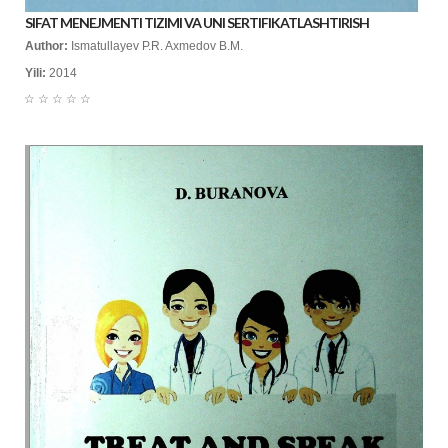
SIFAT MENEJMENTI TIZIMI VA UNI SERTIFIKATLASHTIRISH
Author:
Ismatullayev P.R. Axmedov B.M.
Yili:
2014
☆
☆
☆
☆
☆