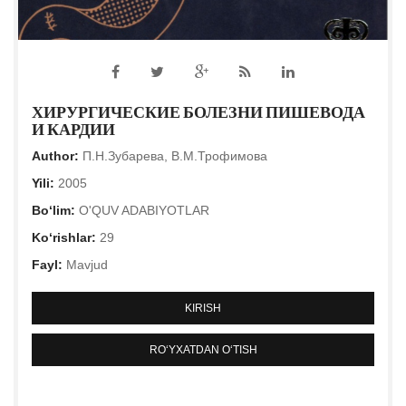
ХИРУРГИЧЕСКИЕ БОЛЕЗНИ ПИШЕВОДА
И КАРДИИ
Author:
П.Н.Зубарева, В.М.Трофимова
Yili:
2005
Bo‘lim:
O'QUV ADABIYOTLAR
Ko‘rishlar:
29
Fayl:
Mavjud
KIRISH
RO‘YXATDAN O‘TISH