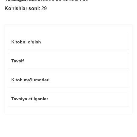
Ko‘rishlar soni:
29
Kitobni o‘qish
Tavsif
Kitob ma’lumotlari
Tavsiya etilganlar