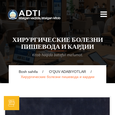
ХИРУРГИЧЕСКИЕ БОЛЕЗНИ
ПИШЕВОДА И КАРДИИ
Kitob haqida batafsil ma’lumot.
Bosh sahifa
O'QUV ADABIYOTLAR
Хирургические болезни пишевода и кардии