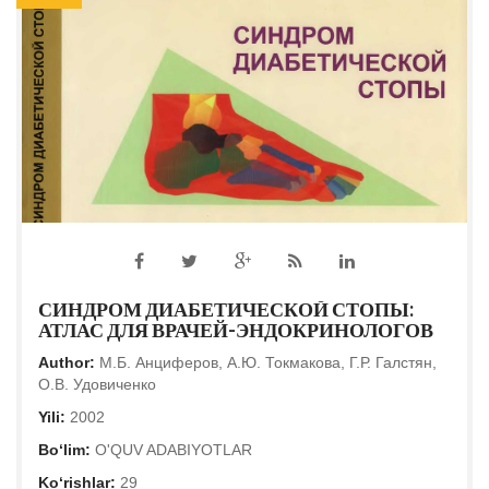
СИНДРОМ ДИАБЕТИЧЕСКОЙ СТОПЫ:
АТЛАС ДЛЯ ВРАЧЕЙ-ЭНДОКРИНОЛОГОВ
Author:
М.Б. Анциферов, А.Ю. Токмакова, Г.Р. Галстян,
О.В. Удовиченко
Yili:
2002
Bo‘lim:
O'QUV ADABIYOTLAR
Ko‘rishlar:
29