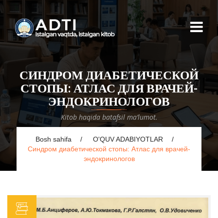
СИНДРОМ ДИАБЕТИЧЕСКОЙ
СТОПЫ: АТЛАС ДЛЯ ВРАЧЕЙ-
ЭНДОКРИНОЛОГОВ
Kitob haqida batafsil ma’lumot.
Bosh sahifa
O'QUV ADABIYOTLAR
Синдром диабетической стопы: Атлас для врачей-
эндокринологов