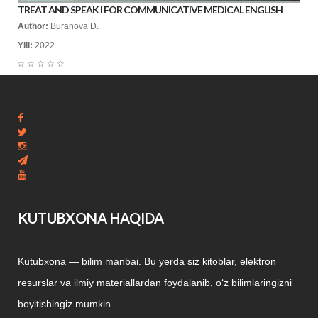
TREAT AND SPEAK I FOR COMMUNICATIVE MEDICAL ENGLISH
Author:
Buranova D.
Yili:
2022
☆
☆
☆
☆
☆
KUTUBXONA HAQIDA
Kutubxona — bilim manbai. Bu yerda siz kitoblar, elektron
resurslar va ilmiy materiallardan foydalanib, o‘z bilimlaringizni
boyitishingiz mumkin.