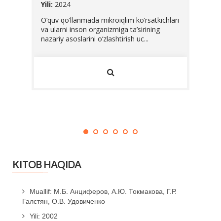
Yili:
20
abalari
Yili:
2024
Ushbu 
O‘quv qo‘llanmada mikroiqlim ko‘rsatkichlari
Vazirl
va ularni inson organizmiga ta’sirining
O'zbek
nazariy asoslarini o‘zlashtirish uc...
standar
KITOB HAQIDA
Muallif: М.Б. Анциферов, А.Ю. Токмакова, Г.Р.
Галстян, О.В. Удовиченко
Yili: 2002