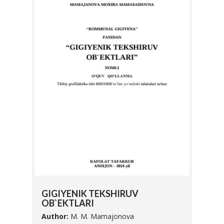
SIFA
GIGIYENIK TEKSHIRUV
UNI 
OB`EKTLARI
Autho
Author:
M. M. Mamajonova