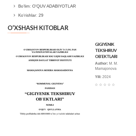
Bo‘lim: O'QUV ADABIYOTLAR
Ko‘rishlar: 29
O‘XSHASH KITOBLAR
GIGIYENIK
TEKSHIRUV
OB`EKTLARI
Author:
M. M.
Mamajonova
Yili:
2024
☆
☆
☆
☆
☆