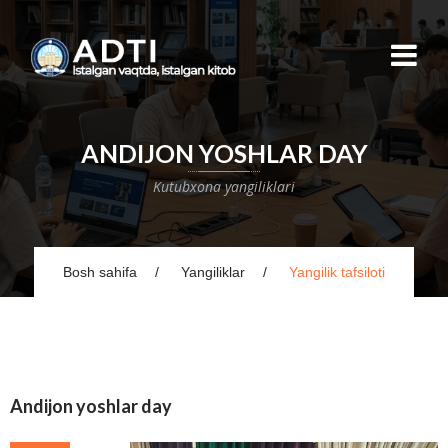
ANDIJON YOSHLAR DAY
Kutubxona yangiliklari
Bosh sahifa
Yangiliklar
Yangilik tafsiloti
Andijon yoshlar day