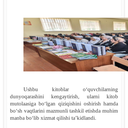
Ushbu kitoblar o‘quvchilarning
dunyoqarashini kengaytirish, ularni kitob
mutolaasiga bo‘lgan qiziqishini oshirish hamda
bo‘sh vaqtlarini mazmunli tashkil etishda muhim
manba bo‘lib xizmat qilishi ta’kidlandi.