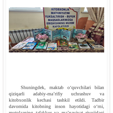
Shuningdek, maktab o‘quvchilari bilan
qiziqarli adabiy-ma’rifiy uchrashuv va
kitobxonlik kechasi tashkil etildi. Tadbir
davomida kitobning inson hayotidagi o‘rni,
mutolaaning tafakkur va ma’naviyat rivojidagi