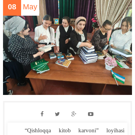
08
May
“Qishloqqa kitob karvoni” loyihasi