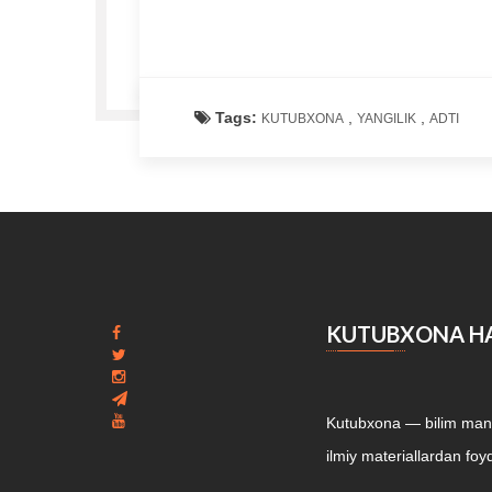
Tags:
,
,
KUTUBXONA
YANGILIK
ADTI
KUTUBXONA H
Kutubxona — bilim manba
ilmiy materiallardan foyd