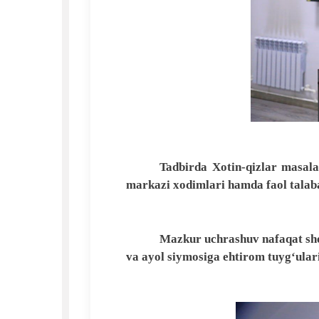
Tadbirda Xotin-qizlar masala
markazi xodimlari hamda faol talaba-
Mazkur uchrashuv nafaqat shoi
va ayol siymosiga ehtirom tuyg‘ular