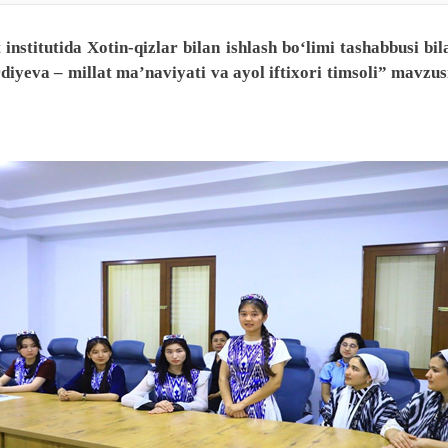
 institutida Xotin-qizlar bilan ishlash bo‘limi tashabbusi b
yeva – millat ma’naviyati va ayol iftixori timsoli” mavzu