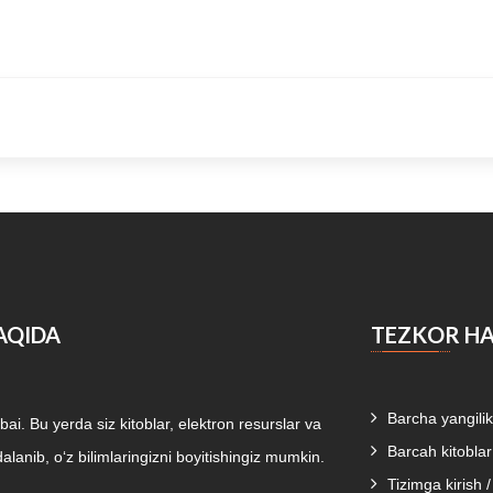
AQIDA
TEZKOR H
Barcha yangilik
i. Bu yerda siz kitoblar, elektron resurslar va
Barcah kitoblar
alanib, o‘z bilimlaringizni boyitishingiz mumkin.
Tizimga kirish 