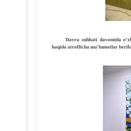
Davra suhbati davomida o‘zbe
haqida atroflicha ma’lumotlar berildi