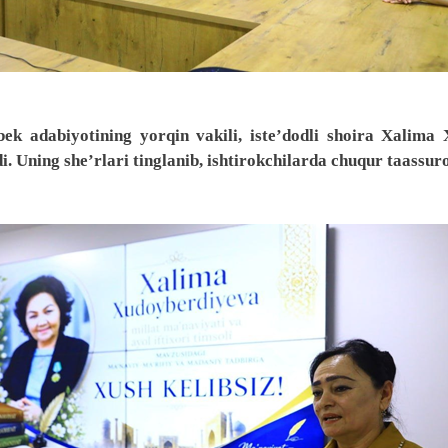
k adabiyotining yorqin vakili, iste’dodli shoira Xalima 
. Uning she’rlari tinglanib, ishtirokchilarda chuqur taassuro