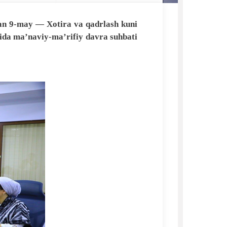
ilan 9-may — Xotira va qadrlash kuni
sida ma’naviy-ma’rifiy davra suhbati