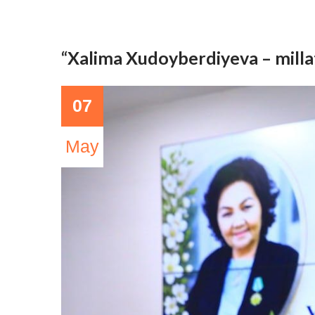
“Xalima Xudoyberdiyeva – millat 
07
May