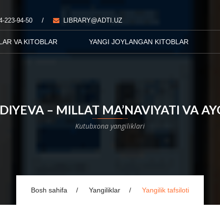
/
4-223-94-50
LIBRARY@ADTI.UZ
LAR VA KITOBLAR
YANGI JOYLANGAN KITOBLAR
YEVA – MILLAT MA’NAVIYATI VA AYO
Kutubxona yangiliklari
Bosh sahifa
Yangiliklar
Yangilik tafsiloti