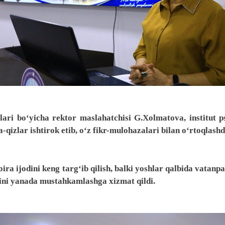
lari bo‘yicha rektor maslahatchisi G.Xolmatova, institut p
qizlar ishtirok etib, o‘z fikr-mulohazalari bilan o‘rtoqlashd
ra ijodini keng targ‘ib qilish, balki yoshlar qalbida vatanp
ini yanada mustahkamlashga xizmat qildi.