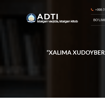
+998-7
BO'LIM
“XALIMA XUDOYBERDI