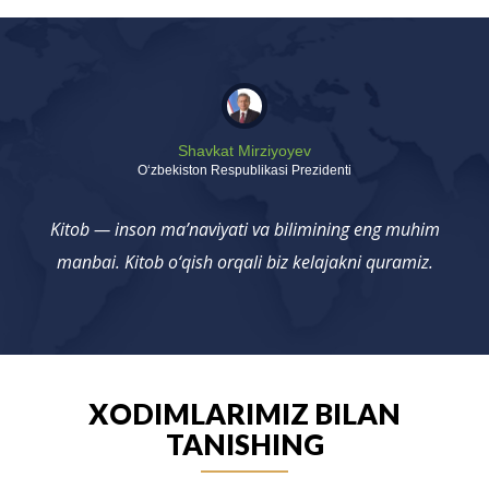
Shavkat Mirziyoyev
Oʻzbekiston Respublikasi Prezidenti
Kitob — inson ma’naviyati va bilimining eng muhim
manbai. Kitob o‘qish orqali biz kelajakni quramiz.
XODIMLARIMIZ BILAN
TANISHING