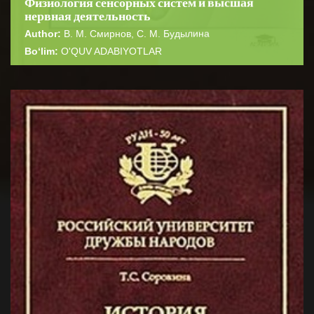
Физиология сенсорных систем и высшая
нервная деятельность
Author:
В. М. Смирнов, С. М. Будылина
Bo‘lim:
O'QUV ADABIYOTLAR
☆
☆
☆
☆
☆
В учебном пособии подробно описаны механизмы
возбуждения и торможения нейронов, проведения
BATAFSIL...
возбуждения в нервных волокна...