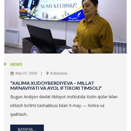
NEWS
May 07, 2026
Kutubxona
“XALIMA XUDOYBERDIYEVA – MILLAT
MA’NAVIYATI VA AYOL IFTIXORI TIMSOLI”
Bugun Andijon davlat tibbiyot institutida Xotin-qizlar bilan
ishlash bo‘limi tashabbusi bilan 9-may — Xotira va
qadrlash...
BATAFSIL...