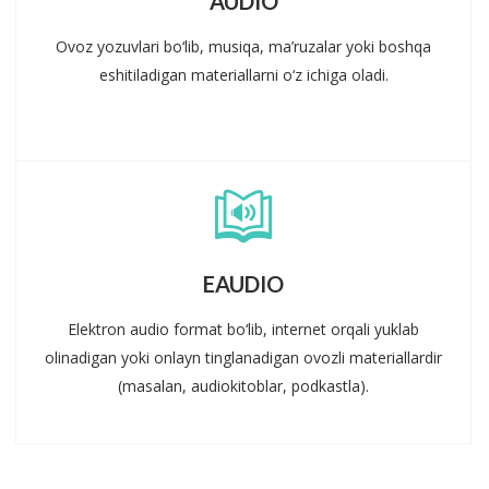
AUDIO
Ovoz yozuvlari bo‘lib, musiqa, ma’ruzalar yoki boshqa
eshitiladigan materiallarni o‘z ichiga oladi.
EAUDIO
Elektron audio format bo‘lib, internet orqali yuklab
olinadigan yoki onlayn tinglanadigan ovozli materiallardir
(masalan, audiokitoblar, podkastla).