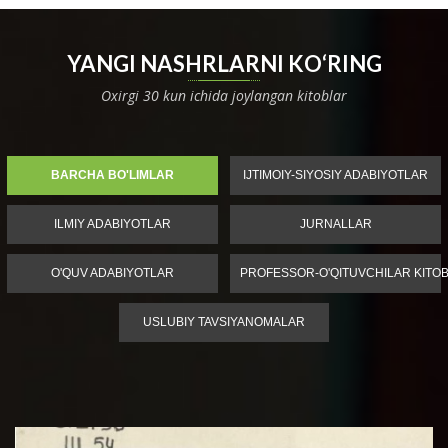
YANGI NASHRLARNI KO‘RING
Oxirgi 30 kun ichida joylangan kitoblar
BARCHA BO'LIMLAR
IJTIMOIY-SIYOSIY ADABIYOTLAR
ILMIY ADABIYOTLAR
JURNALLAR
O'QUV ADABIYOTLAR
PROFESSOR-O'QITUVCHILAR KITOB
USLUBIY TAVSIYANOMALAR