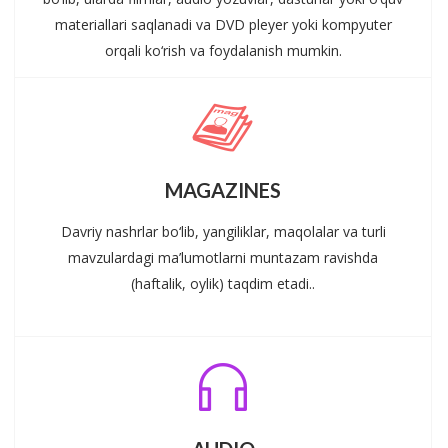
materiallari saqlanadi va DVD pleyer yoki kompyuter
orqali ko‘rish va foydalanish mumkin.
MAGAZINES
Davriy nashrlar bo‘lib, yangiliklar, maqolalar va turli
mavzulardagi ma’lumotlarni muntazam ravishda
(haftalik, oylik) taqdim etadi..