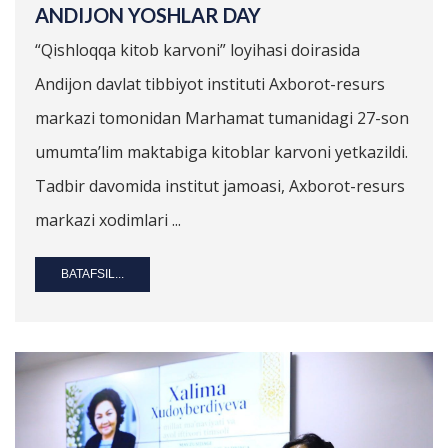
ANDIJON YOSHLAR DAY
“Qishloqqa kitob karvoni” loyihasi doirasida
Andijon davlat tibbiyot instituti Axborot-resurs
markazi tomonidan Marhamat tumanidagi 27-son
umumta’lim maktabiga kitoblar karvoni yetkazildi.
Tadbir davomida institut jamoasi, Axborot-resurs
markazi xodimlari ...
BATAFSIL...