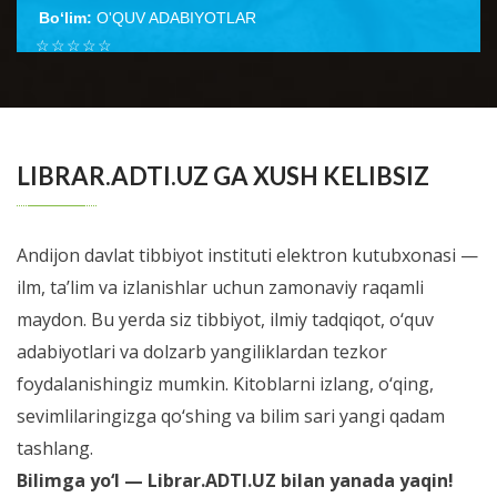
Bo‘lim:
O'QUV ADABIYOTLAR
☆
☆
☆
☆
☆
Настоящее руководство является плодом
многолетнего творческого содружества клинициста
BATAFSIL...
эндокринолога и патофизиолога. В н...
LIBRAR.ADTI.UZ GA XUSH KELIBSIZ
Andijon davlat tibbiyot instituti elektron kutubxonasi —
ilm, ta’lim va izlanishlar uchun zamonaviy raqamli
maydon. Bu yerda siz tibbiyot, ilmiy tadqiqot, o‘quv
adabiyotlari va dolzarb yangiliklardan tezkor
foydalanishingiz mumkin. Kitoblarni izlang, o‘qing,
sevimlilaringizga qo‘shing va bilim sari yangi qadam
tashlang.
Bilimga yo‘l — Librar.ADTI.UZ bilan yanada yaqin!