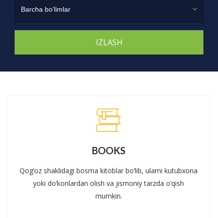
Barcha bo‘limlar
BOOKS
Qog‘oz shaklidagi bosma kitoblar bo‘lib, ularni kutubxona
yoki do‘konlardan olish va jismoniy tarzda o‘qish
mumkin.