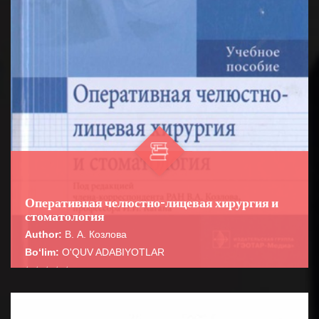
Оперативная челюстно-лицевая хирургия и
стоматология
Author:
В. А. Козлова
Bo‘lim:
O'QUV ADABIYOTLAR
☆
☆
☆
☆
☆
Издание предназачено студентам медицинских вузов