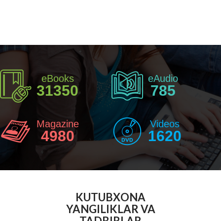
eBooks
eAudio
31350
785
Magazine
Videos
4980
1620
KUTUBXONA
YANGILIKLAR VA
TADBIRLAR