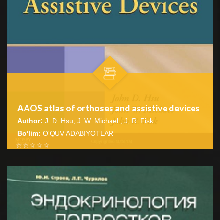
AAOS atlas of orthoses and assistive devices
Author:
J. D. Hsu, J. W. Michael , J, R. Fisk
Bo‘lim:
O'QUV ADABIYOTLAR
☆
☆
☆
☆
☆
This textbook is an indispensable resource for
orthopaedic surgeons, rehabilitation physicians, physical
BATAFSIL...
therapists, and...