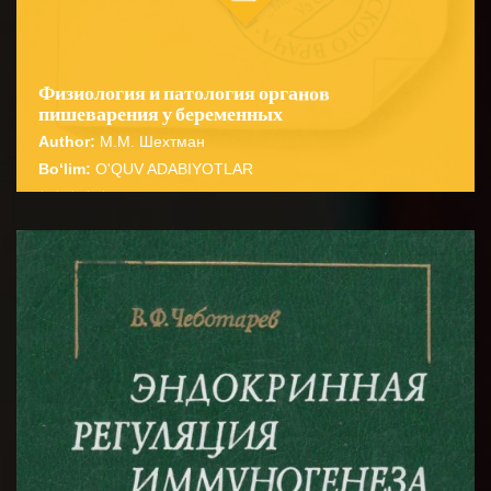
Физиология и патология органов
пишеварения у беременных
Author:
М.М. Шехтман
Bo‘lim:
O'QUV ADABIYOTLAR
☆
☆
☆
☆
☆
В книге представлены материалы о деятельности
различных отделов пищеварительного тракта при
BATAFSIL...
физиологической беременности...