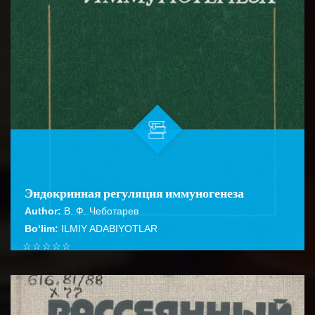
Эндокринная регуляция иммуногенеза
Author:
В. Ф. Чеботарев
Bo‘lim:
ILMIY ADABIYOTLAR
☆
☆
☆
☆
☆
С учетом литературных данных последних лет
анализируется роль нейроэндокринной системы в
BATAFSIL...