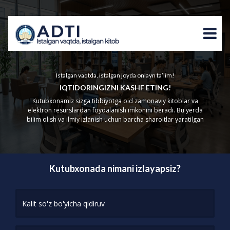
Istalgan vaqtda, istalgan joyda onlayn ta’lim!
IQTIDORINGIZNI KASHF ETING!
Kutubxonamiz sizga tibbiyotga oid zamonaviy kitoblar va
elektron resurslardan foydalanish imkonini beradi. Bu yerda
bilim olish va ilmiy izlanish uchun barcha sharoitlar yaratilgan
Kutubxonada nimani izlayapsiz?