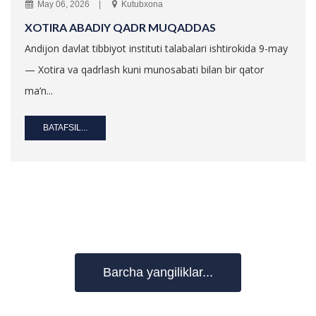
May 06, 2026
Kutubxona
XOTIRA ABADIY QADR MUQADDAS
Andijon davlat tibbiyot instituti talabalari ishtirokida 9-may
— Xotira va qadrlash kuni munosabati bilan bir qator
ma’n...
BATAFSIL...
Barcha yangiliklar...