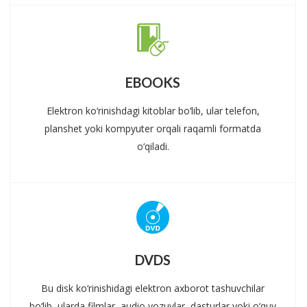
EBOOKS
Elektron ko‘rinishdagi kitoblar bo‘lib, ular telefon,
planshet yoki kompyuter orqali raqamli formatda
o‘qiladi.
DVDS
Bu disk ko‘rinishidagi elektron axborot tashuvchilar
bo‘lib, ularda filmlar, audio yozuvlar, dasturlar yoki o‘quv