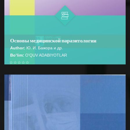
Основы медицинской паразитологии
Author:
Ю. И. Бажора и др.
Bo‘lim:
O'QUV ADABIYOTLAR
☆
☆
☆
☆
☆
В учебном пособии изложены основные понятия и
определения медицинской паразитологии, которые
BATAFSIL...
необходимы как студентам, т...