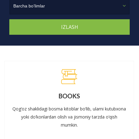
Barcha bo‘limlar
BOOKS
Qog‘oz shaklidagi bosma kitoblar bo‘lib, ularni kutubxona
yoki do‘konlardan olish va jismoniy tarzda o‘qish
mumkin.