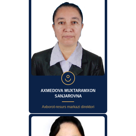
AXMEDOVA MUXTARAMXON
SANJAROVNA
Axborot-resurs markazi direktori