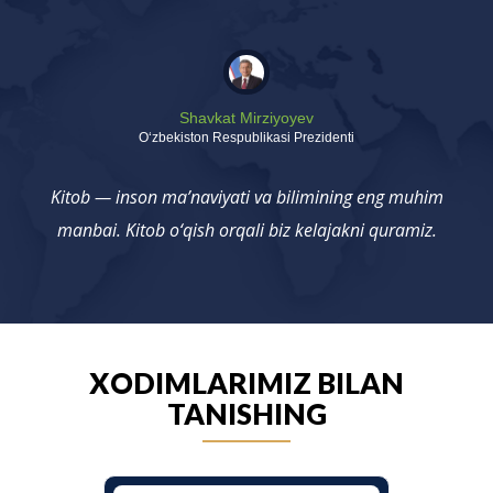
Shavkat Mirziyoyev
Oʻzbekiston Respublikasi Prezidenti
Kitob — inson ma’naviyati va bilimining eng muhim
manbai. Kitob o‘qish orqali biz kelajakni quramiz.
XODIMLARIMIZ BILAN
TANISHING