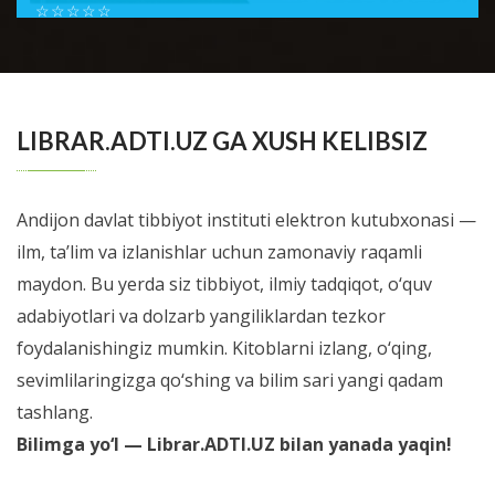
☆
☆
☆
☆
☆
Шестой номер журнала Справочник врача общей
практики посвящен проблемам доказательной
BATAFSIL...
медиицины. В новом номере мы позна...
LIBRAR.ADTI.UZ GA XUSH KELIBSIZ
Andijon davlat tibbiyot instituti elektron kutubxonasi —
ilm, ta’lim va izlanishlar uchun zamonaviy raqamli
maydon. Bu yerda siz tibbiyot, ilmiy tadqiqot, o‘quv
adabiyotlari va dolzarb yangiliklardan tezkor
foydalanishingiz mumkin. Kitoblarni izlang, o‘qing,
sevimlilaringizga qo‘shing va bilim sari yangi qadam
tashlang.
Bilimga yo‘l — Librar.ADTI.UZ bilan yanada yaqin!