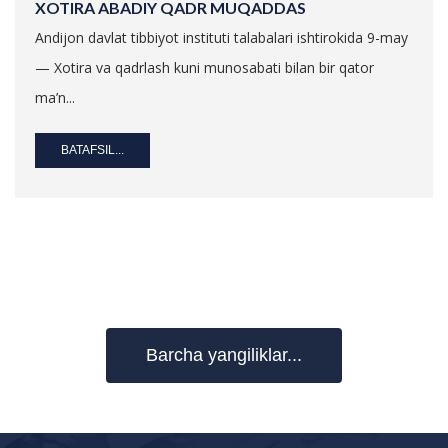
XOTIRA ABADIY QADR MUQADDAS
Andijon davlat tibbiyot instituti talabalari ishtirokida 9-may
— Xotira va qadrlash kuni munosabati bilan bir qator
ma’n...
BATAFSIL...
Barcha yangiliklar...