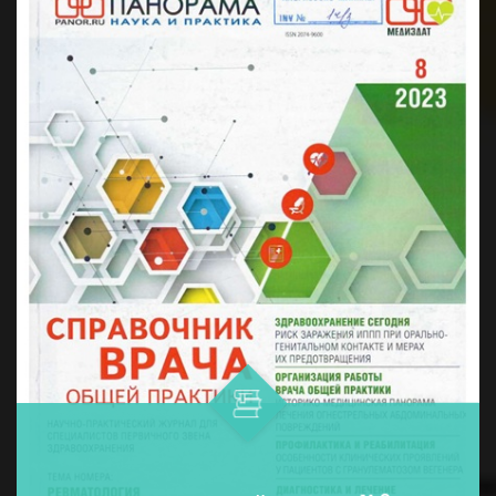
дармонларни қўллашнинг ўнта ...