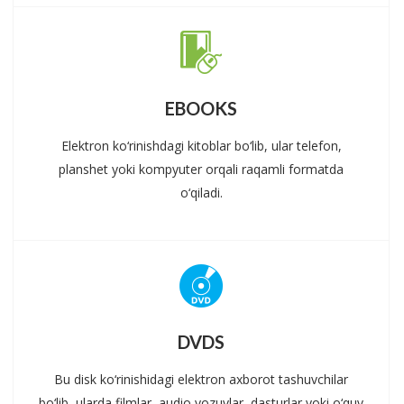
EBOOKS
Elektron ko‘rinishdagi kitoblar bo‘lib, ular telefon,
planshet yoki kompyuter orqali raqamli formatda
o‘qiladi.
DVDS
Bu disk ko‘rinishidagi elektron axborot tashuvchilar
bo‘lib, ularda filmlar, audio yozuvlar, dasturlar yoki o‘quv