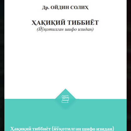
Ҳақиқий тиббиёт (йўқотилган шифо изидан)