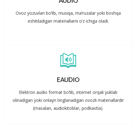
AUDIO
Ovoz yozuvlari bo‘lib, musiqa, ma’ruzalar yoki boshqa
eshitiladigan materiallarni o‘z ichiga oladi.
EAUDIO
Elektron audio format bo‘lib, internet orqali yuklab
olinadigan yoki onlayn tinglanadigan ovozli materiallardir
(masalan, audiokitoblar, podkastla).