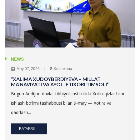
NEWS
May 07, 2026
Kutubxona
“XALIMA XUDOYBERDIYEVA – MILLAT
MA’NAVIYATI VA AYOL IFTIXORI TIMSOLI”
Bugun Andijon davlat tibbiyot institutida Xotin-qizlar bilan
ishlash bo‘limi tashabbusi bilan 9-may — Xotira va
qadrlash...
BATAFSIL...