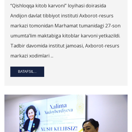
“Qishloqqa kitob karvoni” loyihasi doirasida
Andijon davlat tibbiyot instituti Axborot-resurs
markazi tomonidan Marhamat tumanidagi 27-son
umumta’lim maktabiga kitoblar karvoni yetkazildi.
Tadbir davomida institut jamoasi, Axborot-resurs
markazi xodimlari ...
BATAFSIL...