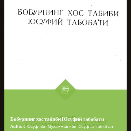
Бобурнинг хос табиби Юсуфий табобати
Author:
Юсуф ибн Муҳаммад ибн Юсуф ат-табиб ал-