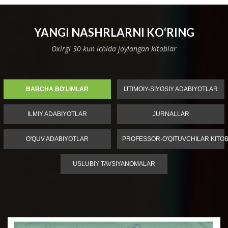
YANGI NASHRLARNI KO‘RING
Oxirgi 30 kun ichida joylangan kitoblar
BARCHA BO'LIMLAR
IJTIMOIY-SIYOSIY ADABIYOTLAR
ILMIY ADABIYOTLAR
JURNALLAR
O'QUV ADABIYOTLAR
PROFESSOR-O'QITUVCHILAR KITOB
USLUBIY TAVSIYANOMALAR