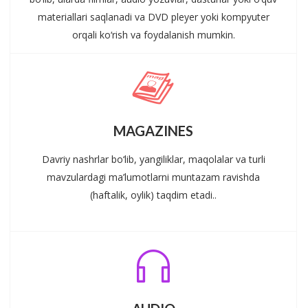
materiallari saqlanadi va DVD pleyer yoki kompyuter
orqali ko‘rish va foydalanish mumkin.
MAGAZINES
Davriy nashrlar bo‘lib, yangiliklar, maqolalar va turli
mavzulardagi ma’lumotlarni muntazam ravishda
(haftalik, oylik) taqdim etadi..