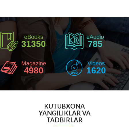
eBooks
eAudio
31350
785
Magazine
Videos
4980
1620
KUTUBXONA
YANGILIKLAR VA
TADBIRLAR