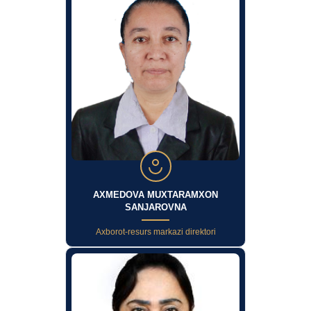
AXMEDOVA MUXTARAMXON
SANJAROVNA
Axborot-resurs markazi direktori