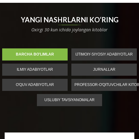
YANGI NASHRLARNI KO‘RING
Oxirgi 30 kun ichida joylangan kitoblar
BARCHA BO'LIMLAR
IJTIMOIY-SIYOSIY ADABIYOTLAR
ILMIY ADABIYOTLAR
JURNALLAR
O'QUV ADABIYOTLAR
PROFESSOR-O'QITUVCHILAR KITOB
USLUBIY TAVSIYANOMALAR