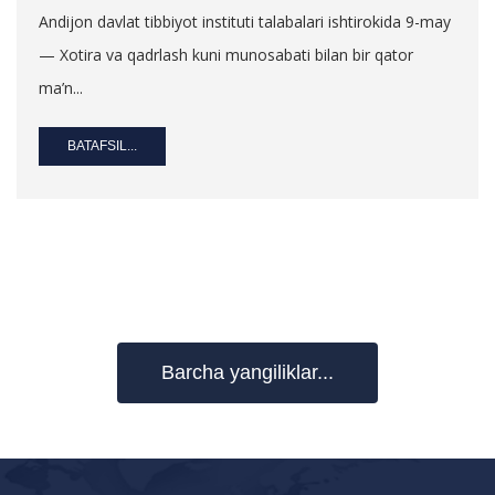
Andijon davlat tibbiyot instituti talabalari ishtirokida 9-may
— Xotira va qadrlash kuni munosabati bilan bir qator
ma’n...
BATAFSIL...
Barcha yangiliklar...