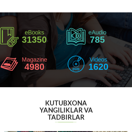
eBooks
eAudio
31350
785
Magazine
Videos
4980
1620
KUTUBXONA
YANGILIKLAR VA
TADBIRLAR