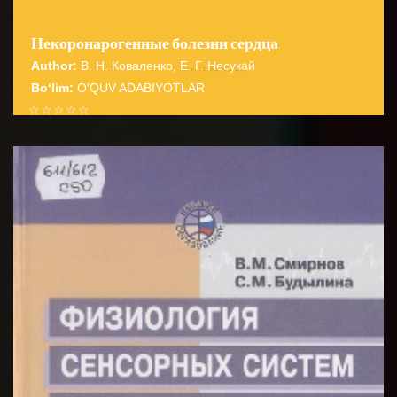
Некоронарогенные болезни сердца
Author:
В. Н. Коваленко, Е. Г. Несукай
Bo‘lim:
O'QUV ADABIYOTLAR
☆
☆
☆
☆
☆
В книге изложены современные взгляды на
некоронарогенные болезни сердца, даны их
BATAFSIL...
систематизация и методологические подхо...