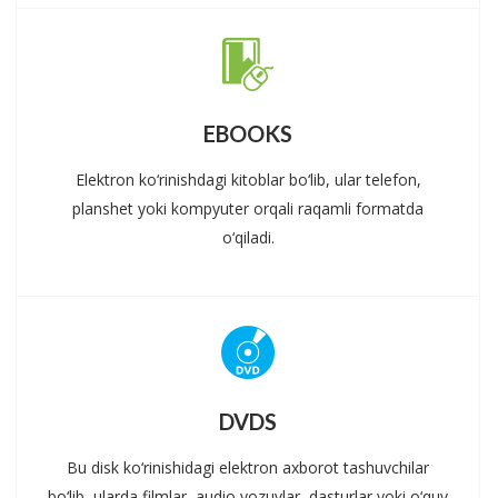
EBOOKS
Elektron ko‘rinishdagi kitoblar bo‘lib, ular telefon,
planshet yoki kompyuter orqali raqamli formatda
o‘qiladi.
DVDS
Bu disk ko‘rinishidagi elektron axborot tashuvchilar
bo‘lib, ularda filmlar, audio yozuvlar, dasturlar yoki o‘quv