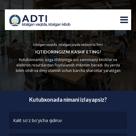
Istalgan vaqtda, istalgan joyda onlayn ta’lim!
IQTIDORINGIZNI KASHF ETING!
Kutubxonamiz sizga tibbiyotga oid zamonaviy kitoblar va
elektron resurslardan foydalanish imkonini beradi. Bu yerda
bilim olish va ilmiy izlanish uchun barcha sharoitlar yaratilgan
Kutubxonada nimani izlayapsiz?