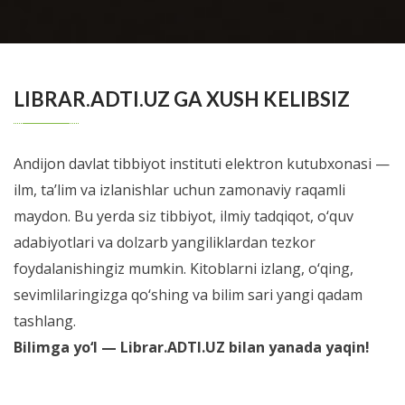
Учебно-методическое пособие подготовлено
сотрудниками кафедры госпитальной педиатрии
BATAFSIL...
ФГБОУ ВО УГМУ Минздрава России и ...
LIBRAR.ADTI.UZ GA XUSH KELIBSIZ
Andijon davlat tibbiyot instituti elektron kutubxonasi —
ilm, ta’lim va izlanishlar uchun zamonaviy raqamli
maydon. Bu yerda siz tibbiyot, ilmiy tadqiqot, o‘quv
adabiyotlari va dolzarb yangiliklardan tezkor
foydalanishingiz mumkin. Kitoblarni izlang, o‘qing,
sevimlilaringizga qo‘shing va bilim sari yangi qadam
tashlang.
Bilimga yo‘l — Librar.ADTI.UZ bilan yanada yaqin!