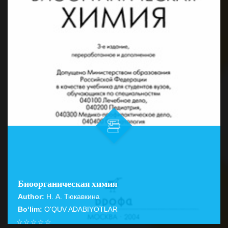
Биоорганическая химия
Author:
Н. А. Тюкавкина
Bo‘lim:
O'QUV ADABIYOTLAR
☆
☆
☆
☆
☆