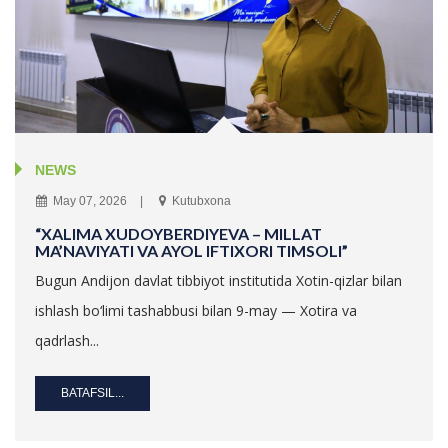
NEWS
May 07, 2026
Kutubxona
“XALIMA XUDOYBERDIYEVA – MILLAT
MA’NAVIYATI VA AYOL IFTIXORI TIMSOLI”
Bugun Andijon davlat tibbiyot institutida Xotin-qizlar bilan
ishlash bo‘limi tashabbusi bilan 9-may — Xotira va
qadrlash...
BATAFSIL...