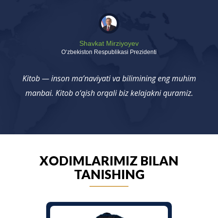
Shavkat Mirziyoyev
Oʻzbekiston Respublikasi Prezidenti
Kitob — inson ma’naviyati va bilimining eng muhim
manbai. Kitob o‘qish orqali biz kelajakni quramiz.
XODIMLARIMIZ BILAN
TANISHING