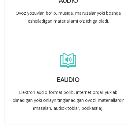
AUDIO
Ovoz yozuvlari bo‘lib, musiqa, ma’ruzalar yoki boshqa
eshitiladigan materiallarni o‘z ichiga oladi.
EAUDIO
Elektron audio format bo‘lib, internet orqali yuklab
olinadigan yoki onlayn tinglanadigan ovozli materiallardir
(masalan, audiokitoblar, podkastla).