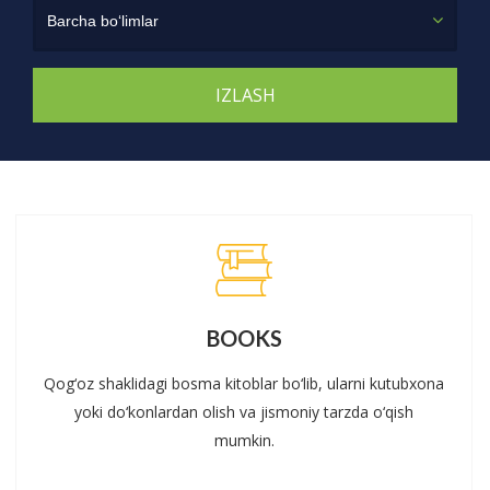
Barcha bo‘limlar
BOOKS
Qog‘oz shaklidagi bosma kitoblar bo‘lib, ularni kutubxona
yoki do‘konlardan olish va jismoniy tarzda o‘qish
mumkin.