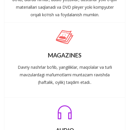
materiallari saqlanadi va DVD pleyer yoki kompyuter
orqali ko‘rish va foydalanish mumkin.
MAGAZINES
Davriy nashrlar bo‘lib, yangiliklar, maqolalar va turli
mavzulardagi ma’lumotlarni muntazam ravishda
(haftalik, oylik) taqdim etadi..