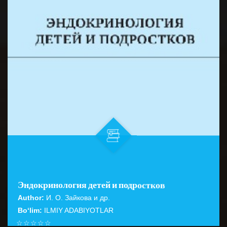
Эндокринология детей и подростков
Author:
И. О. Зайкова и др.
Bo‘lim:
ILMIY ADABIYOTLAR
☆
☆
☆
☆
☆