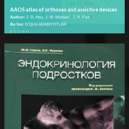
AAOS atlas of orthoses and assistive devices
Author:
J. D. Hsu, J. W. Michael , J, R. Fisk
Bo‘lim:
O'QUV ADABIYOTLAR
☆
☆
☆
☆
☆
This textbook is an indispensable resource for
orthopaedic surgeons, rehabilitation physicians, physical
BATAFSIL...
therapists, and...