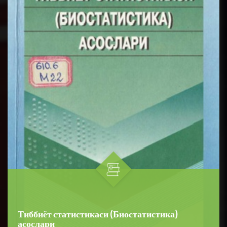
Тиббиёт статистикаси (Биостатистика)
асослари