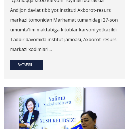
“Qishloqqa kitob karvoni” loyihasi doirasida
Andijon davlat tibbiyot instituti Axborot-resurs
markazi tomonidan Marhamat tumanidagi 27-son
umumta’lim maktabiga kitoblar karvoni yetkazildi.
Tadbir davomida institut jamoasi, Axborot-resurs
markazi xodimlari ...
BATAFSIL...