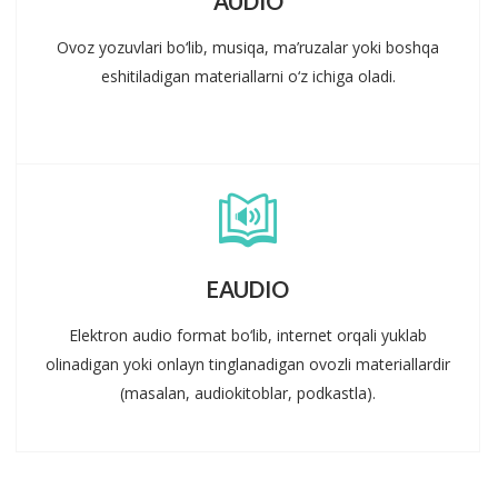
AUDIO
Ovoz yozuvlari bo‘lib, musiqa, ma’ruzalar yoki boshqa
eshitiladigan materiallarni o‘z ichiga oladi.
EAUDIO
Elektron audio format bo‘lib, internet orqali yuklab
olinadigan yoki onlayn tinglanadigan ovozli materiallardir
(masalan, audiokitoblar, podkastla).