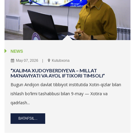
NEWS
May 07, 2026
Kutubxona
“XALIMA XUDOYBERDIYEVA – MILLAT
MA’NAVIYATI VA AYOL IFTIXORI TIMSOLI”
Bugun Andijon davlat tibbiyot institutida Xotin-qizlar bilan
ishlash bo‘limi tashabbusi bilan 9-may — Xotira va
qadrlash...
BATAFSIL...