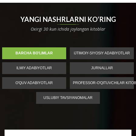
YANGI NASHRLARNI KO‘RING
Oxirgi 30 kun ichida joylangan kitoblar
BARCHA BO'LIMLAR
IJTIMOIY-SIYOSIY ADABIYOTLAR
ILMIY ADABIYOTLAR
JURNALLAR
O'QUV ADABIYOTLAR
PROFESSOR-O'QITUVCHILAR KITOB
USLUBIY TAVSIYANOMALAR