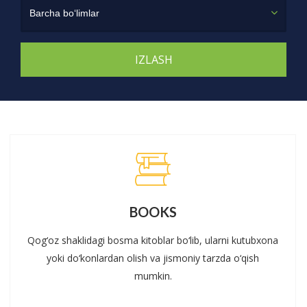
Barcha bo‘limlar
BOOKS
Qog‘oz shaklidagi bosma kitoblar bo‘lib, ularni kutubxona
yoki do‘konlardan olish va jismoniy tarzda o‘qish
mumkin.