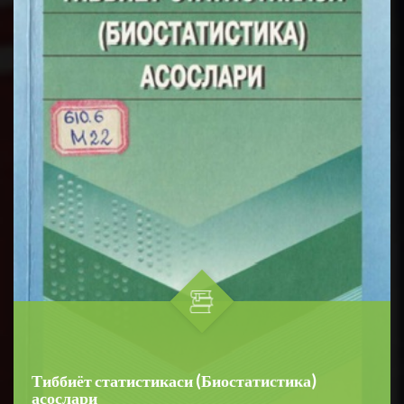
Тиббиёт статистикаси (Биостатистика)
асослари