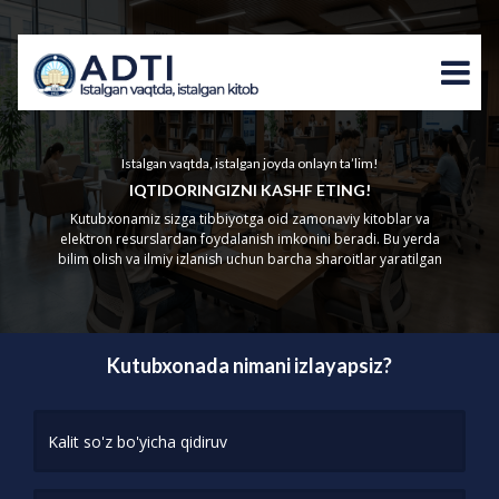
Istalgan vaqtda, istalgan joyda onlayn ta’lim!
IQTIDORINGIZNI KASHF ETING!
Kutubxonamiz sizga tibbiyotga oid zamonaviy kitoblar va
elektron resurslardan foydalanish imkonini beradi. Bu yerda
bilim olish va ilmiy izlanish uchun barcha sharoitlar yaratilgan
Kutubxonada nimani izlayapsiz?