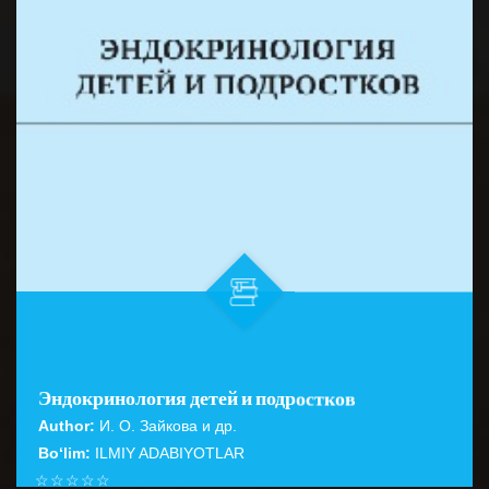
Эндокринология детей и подростков
Author:
И. О. Зайкова и др.
Bo‘lim:
ILMIY ADABIYOTLAR
☆
☆
☆
☆
☆