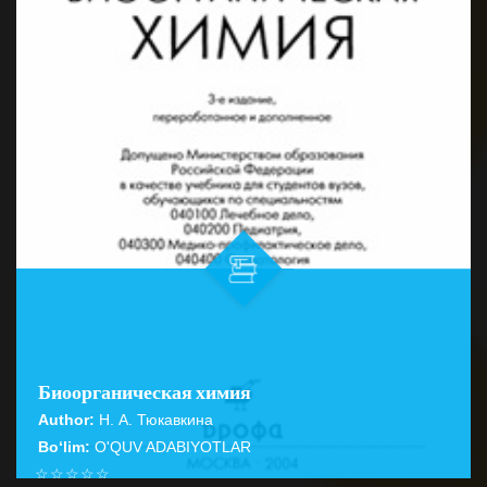
Биоорганическая химия
Author:
Н. А. Тюкавкина
Bo‘lim:
O'QUV ADABIYOTLAR
☆
☆
☆
☆
☆