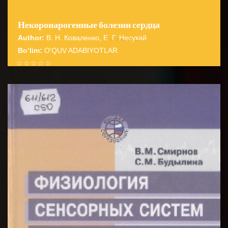
Некоронарогенные болезни сердца
Author:
В. Н. Коваленко, Е. Г. Несукай
Bo‘lim:
O'QUV ADABIYOTLAR
☆
☆
☆
☆
☆
В книге изложены современные взгляды на
некоронарогенные болезни сердца, даны их
BATAFSIL...
систематизация и методологические подхо...