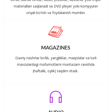
materiallari saqlanadi va DVD pleyer yoki kompyuter
orqali ko‘rish va foydalanish mumkin.
MAGAZINES
Davriy nashrlar bo‘lib, yangiliklar, maqolalar va turli
mavzulardagi ma’lumotlarni muntazam ravishda
(haftalik, oylik) taqdim etadi..