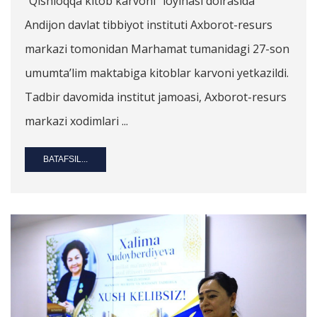
“Qishloqqa kitob karvoni” loyihasi doirasida
Andijon davlat tibbiyot instituti Axborot-resurs
markazi tomonidan Marhamat tumanidagi 27-son
umumta’lim maktabiga kitoblar karvoni yetkazildi.
Tadbir davomida institut jamoasi, Axborot-resurs
markazi xodimlari ...
BATAFSIL...