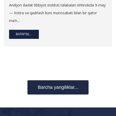
Andijon davlat tibbiyot instituti talabalari ishtirokida 9-may
— Xotira va qadrlash kuni munosabati bilan bir qator
ma’n...
BATAFSIL...
Barcha yangiliklar...