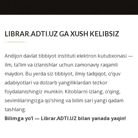
Учебно-методическое пособие подготовлено
сотрудниками кафедры госпитальной педиатрии
BATAFSIL...
ФГБОУ ВО УГМУ Минздрава России и ...
LIBRAR.ADTI.UZ GA XUSH KELIBSIZ
Andijon davlat tibbiyot instituti elektron kutubxonasi —
ilm, ta’lim va izlanishlar uchun zamonaviy raqamli
maydon. Bu yerda siz tibbiyot, ilmiy tadqiqot, o‘quv
adabiyotlari va dolzarb yangiliklardan tezkor
foydalanishingiz mumkin. Kitoblarni izlang, o‘qing,
sevimlilaringizga qo‘shing va bilim sari yangi qadam
tashlang.
Bilimga yo‘l — Librar.ADTI.UZ bilan yanada yaqin!