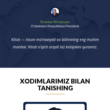
Shavkat Mirziyoyev
Oʻzbekiston Respublikasi Prezidenti
Kitob — inson ma’naviyati va bilimining eng muhim
manbai. Kitob o‘qish orqali biz kelajakni quramiz.
XODIMLARIMIZ BILAN
TANISHING