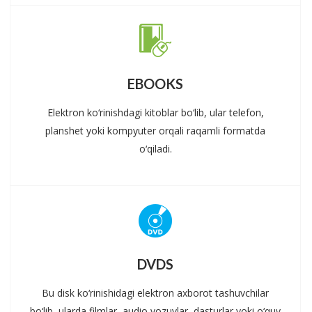
EBOOKS
Elektron ko‘rinishdagi kitoblar bo‘lib, ular telefon,
planshet yoki kompyuter orqali raqamli formatda
o‘qiladi.
DVDS
Bu disk ko‘rinishidagi elektron axborot tashuvchilar
bo‘lib, ularda filmlar, audio yozuvlar, dasturlar yoki o‘quv