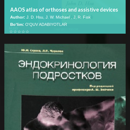
AAOS atlas of orthoses and assistive devices
Author:
J. D. Hsu, J. W. Michael , J, R. Fisk
Bo‘lim:
O'QUV ADABIYOTLAR
☆
☆
☆
☆
☆
This textbook is an indispensable resource for
orthopaedic surgeons, rehabilitation physicians, physical
BATAFSIL...
therapists, and...