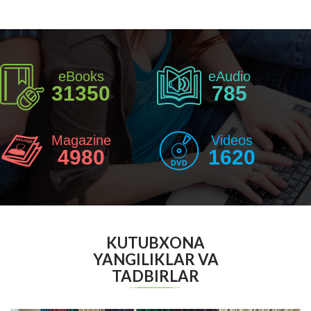
eBooks
eAudio
31350
785
Magazine
Videos
4980
1620
KUTUBXONA
YANGILIKLAR VA
TADBIRLAR