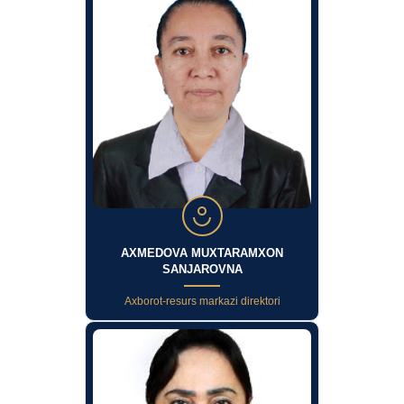
AXMEDOVA MUXTARAMXON
SANJAROVNA
Axborot-resurs markazi direktori