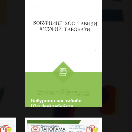
Девятый номер Справочник
врача общей практики
ида
посвящен проблемам
BATAFSIL...
реабилиьации рациентов. В
новом номере мы познакомим
аси,
ва...
Бобурнинг хос табиби
Юсуфий табобати
Author:
Юсуф ибн Муҳаммад
ибн Юсуф ат-табиб ал-Ҳаравий
Bo‘lim:
O'QUV ADABIYOTLAR