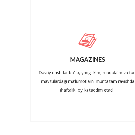
MAGAZINES
Davriy nashrlar bo‘lib, yangiliklar, maqolalar va turl
mavzulardagi ma’lumotlarni muntazam ravishda
(haftalik, oylik) taqdim etadi..