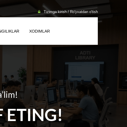
Tizimga kirish / Ro'yxatdan o'tish
NGILIKLAR
XODIMLAR
a’lim!
 ETING!