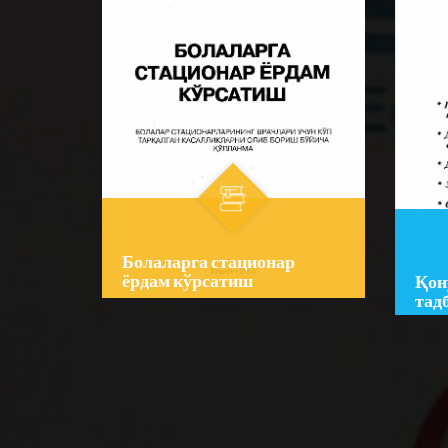
Болаларга стационар
ёрдам кўрсатиш
Қон
тад
Author:
Мухар. З.Э.
Auth
Умарназарова
Шош
Bo‘lim:
O'QUV ADABIYOTLAR
Bo‘l
☆
☆
☆
☆
☆
☆
☆
Қўлланмада болалар ўртасида
Кито
энг кўп тарқалган ва ўлим
кекс
хавфи юқори бўлган