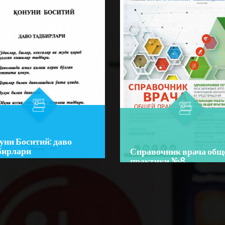
уни Боситий: даво
бирлари
Справочник врача общ
практики №8
or:
Боситхон ибн Зоҳидхон
Author:
ий
Bo‘lim:
JURNALLAR
im:
O'QUV ADABIYOTLAR
☆
☆
☆
☆
☆
☆
☆
☆
Справочник врача общей
бда гўдаклардан тортиб
практики № 8 посвящен
а ёшдаги инсонлар