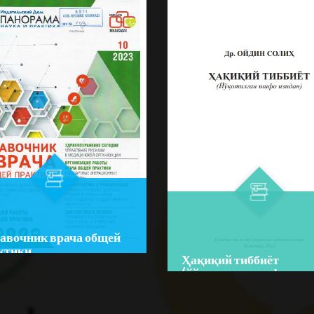
авочник врача общей
ктики
Ҳақиқий тиббиёт
or:
(йўқотилган шифо изид
im:
JURNALLAR
Author:
Ойдин Солиҳ
☆
☆
☆
Bo‘lim:
O'QUV ADABIYOTLA