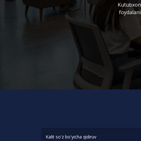
Kutubxona
foydalani