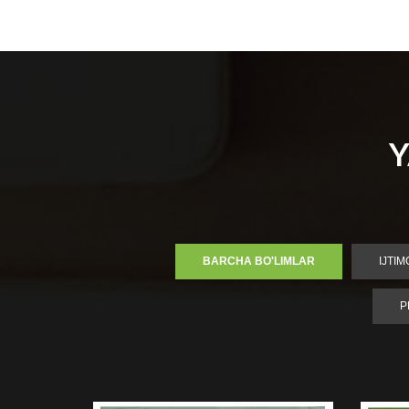
Y
BARCHA BO'LIMLAR
IJTI
P