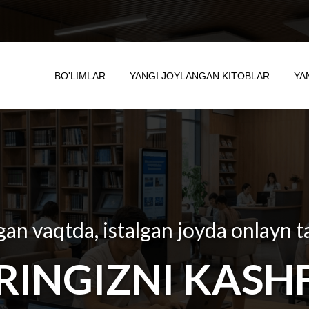
BO'LIMLAR
YANGI JOYLANGAN KITOBLAR
YA
gan vaqtda, istalgan joyda onlayn t
RINGIZNI KASHF