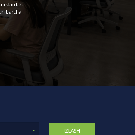
surslardan
hun barcha