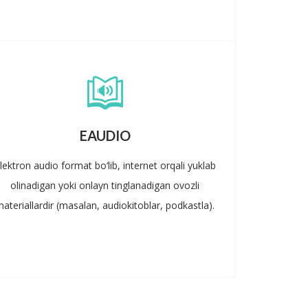
EAUDIO
lektron audio format bo‘lib, internet orqali yuklab
olinadigan yoki onlayn tinglanadigan ovozli
ateriallardir (masalan, audiokitoblar, podkastla).