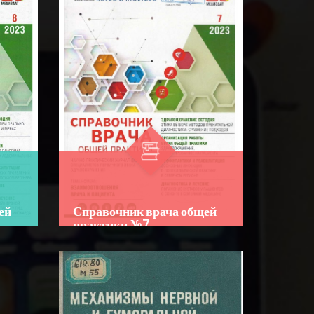
☆
☆
☆
☆
☆
Китобнинг ўзига хос жиҳати
шундаки, унда инсон
организмидаги деярли барча
BATAFSIL...
касалликлар, уларнинг олдини
олиш, ташхислаш в...
Справочник врача общей
ей
практики №7
Author:
Bo‘lim:
JURNALLAR
☆
☆
☆
☆
☆
Новый номер журнала
Справочник врача общей