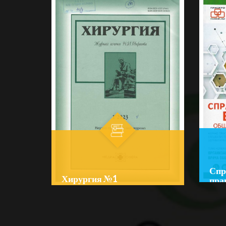
Спр
Хирургия №1
пра
Author:
Ю. В. Белов
Auth
Bo‘lim:
JURNALLAR
Bo‘l
☆
☆
☆
☆
☆
☆
☆