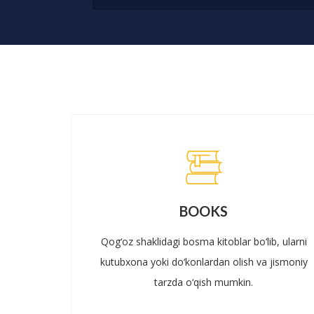
BOOKS
Qog‘oz shaklidagi bosma kitoblar bo‘lib, ularni
kutubxona yoki do‘konlardan olish va jismoniy
tarzda o‘qish mumkin.