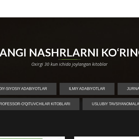
ANGI NASHRLARNI KO‘RI
Oxirgi 30 kun ichida joylangan kitoblar
MOIY-SIYOSIY ADABIYOTLAR
ILMIY ADABIYOTLAR
JURN
ROFESSOR-O'QITUVCHILAR KITOBLARI
USLUBIY TAVSIYANOMAL