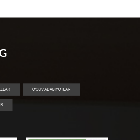
NG
ALLAR
O'QUV ADABIYOTLAR
AR