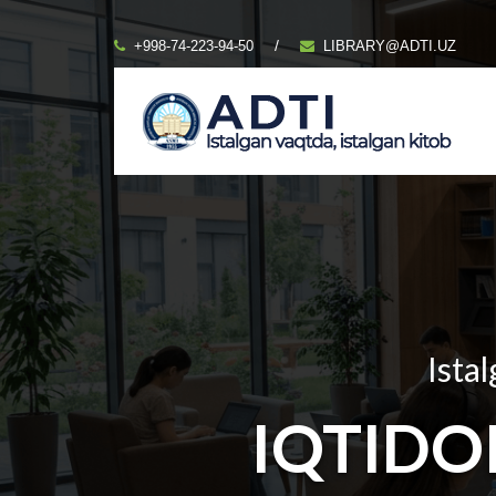
/
+998-74-223-94-50
LIBRARY@ADTI.UZ
Istal
IQTIDO