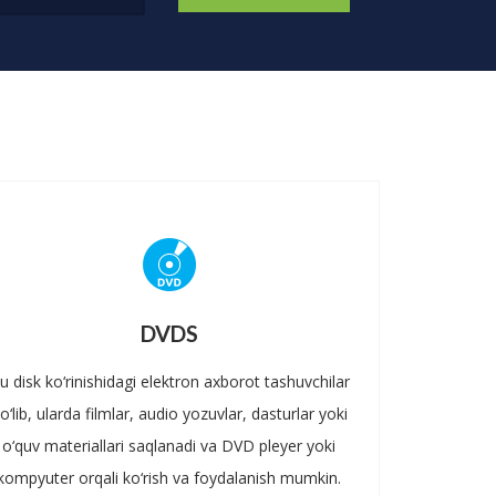
DVDS
u disk ko‘rinishidagi elektron axborot tashuvchilar
o‘lib, ularda filmlar, audio yozuvlar, dasturlar yoki
o‘quv materiallari saqlanadi va DVD pleyer yoki
kompyuter orqali ko‘rish va foydalanish mumkin.