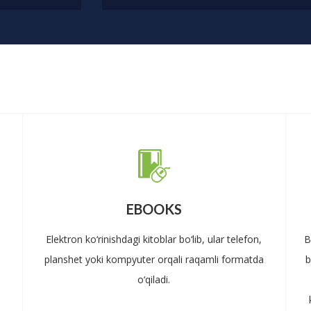
EBOOKS
Elektron ko‘rinishdagi kitoblar bo‘lib, ular telefon,
B
planshet yoki kompyuter orqali raqamli formatda
b
o‘qiladi.