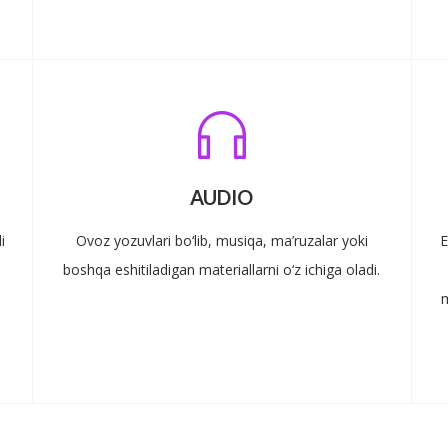
AUDIO
i
Ovoz yozuvlari bo‘lib, musiqa, ma’ruzalar yoki
E
boshqa eshitiladigan materiallarni o‘z ichiga oladi.
m