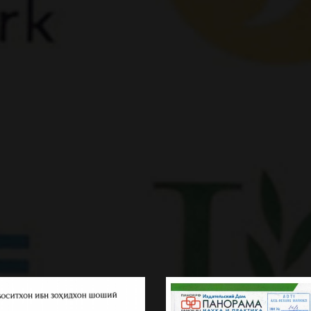
вочник врача общей
☆
☆
☆
☆
☆
тики № 10 посвящен
Китобимиз Туркия туркчас
лемам реабилиьации
ёзилганди, аммо унда
FSIL...
ентов. В новом номере мы
кўтарилган тиббий
акомим вас с особ...
BATAFSIL...
муаммоларнинг деярли ҳамм
бутун дунёда бўлганидек...