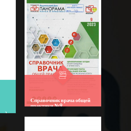
Справочник врача общей
практики №9
ан)
Author:
Bo‘lim:
JURNALLAR
☆
☆
☆
☆
☆
R