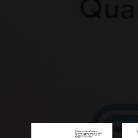
Электрохирургический
Спра
генератор относится к одним
прак
из наиболее широко
проб
BATAFSIL...
BATA
используемых в операционных
раци
медицинских устройств. И...
позн