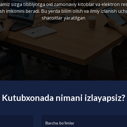
miz sizga tibbiyotga oid zamonaviy kitoblar va elektron re
sh imkonini beradi. Bu yerda bilim olish va ilmiy izlanish uc
sharoitlar yaratilgan
Kutubxonada nimani izlayapsiz?
Barcha bo‘limlar