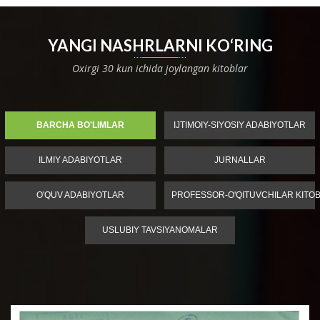
YANGI NASHRLARNI KO‘RING
Oxirgi 30 kun ichida joylangan kitoblar
BARCHA BO'LIMLAR
IJTIMOIY-SIYOSIY ADABIYOTLAR
ILMIY ADABIYOTLAR
JURNALLAR
O'QUV ADABIYOTLAR
PROFESSOR-O'QITUVCHILAR KITOB
USLUBIY TAVSIYANOMALAR