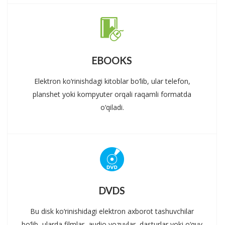
EBOOKS
Elektron ko‘rinishdagi kitoblar bo‘lib, ular telefon,
planshet yoki kompyuter orqali raqamli formatda
o‘qiladi.
DVDS
Bu disk ko‘rinishidagi elektron axborot tashuvchilar
bo‘lib, ularda filmlar, audio yozuvlar, dasturlar yoki o‘quv