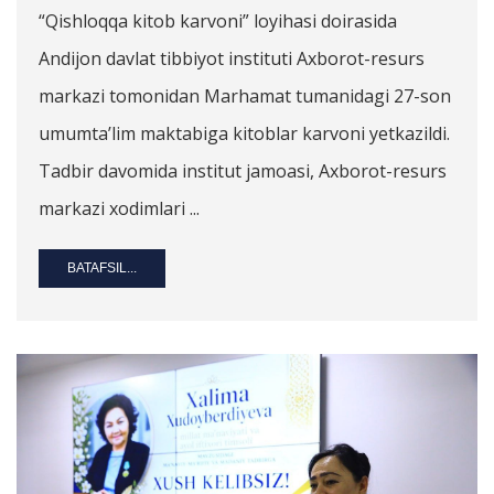
“Qishloqqa kitob karvoni” loyihasi doirasida
Andijon davlat tibbiyot instituti Axborot-resurs
markazi tomonidan Marhamat tumanidagi 27-son
umumta’lim maktabiga kitoblar karvoni yetkazildi.
Tadbir davomida institut jamoasi, Axborot-resurs
markazi xodimlari ...
BATAFSIL...