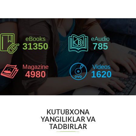
eBooks
eAudio
31350
785
Magazine
Videos
4980
1620
KUTUBXONA
YANGILIKLAR VA
TADBIRLAR