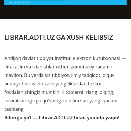
☆
☆
☆
☆
☆
Шестой номер журнала Справочник врача общей
практики посвящен проблемам доказательной
BATAFSIL...
медиицины. В новом номере мы позна...
LIBRAR.ADTI.UZ GA XUSH KELIBSIZ
Andijon davlat tibbiyot instituti elektron kutubxonasi —
ilm, ta’lim va izlanishlar uchun zamonaviy raqamli
maydon. Bu yerda siz tibbiyot, ilmiy tadqiqot, o‘quv
adabiyotlari va dolzarb yangiliklardan tezkor
foydalanishingiz mumkin. Kitoblarni izlang, o‘qing,
sevimlilaringizga qo‘shing va bilim sari yangi qadam
tashlang.
Bilimga yo‘l — Librar.ADTI.UZ bilan yanada yaqin!