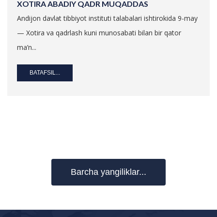
XOTIRA ABADIY QADR MUQADDAS
Andijon davlat tibbiyot instituti talabalari ishtirokida 9-may
— Xotira va qadrlash kuni munosabati bilan bir qator
ma’n...
BATAFSIL...
Barcha yangiliklar...