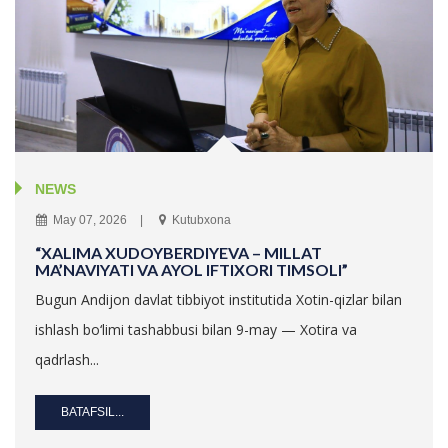
NEWS
May 07, 2026
Kutubxona
“XALIMA XUDOYBERDIYEVA – MILLAT
MA’NAVIYATI VA AYOL IFTIXORI TIMSOLI”
Bugun Andijon davlat tibbiyot institutida Xotin-qizlar bilan
ishlash bo‘limi tashabbusi bilan 9-may — Xotira va
qadrlash...
BATAFSIL...