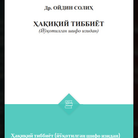
Ҳақиқий тиббиёт (йўқотилган шифо изидан)