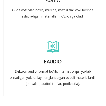
AUDIO
Ovoz yozuvlari bo‘lib, musiqa, ma’ruzalar yoki boshqa
eshitiladigan materiallarni o‘z ichiga oladi.
EAUDIO
Elektron audio format bo‘lib, internet orqali yuklab
olinadigan yoki onlayn tinglanadigan ovozli materiallardir
(masalan, audiokitoblar, podkastla).