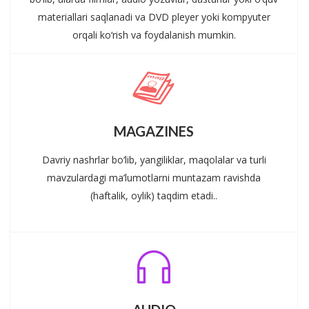
materiallari saqlanadi va DVD pleyer yoki kompyuter
orqali ko‘rish va foydalanish mumkin.
MAGAZINES
Davriy nashrlar bo‘lib, yangiliklar, maqolalar va turli
mavzulardagi ma’lumotlarni muntazam ravishda
(haftalik, oylik) taqdim etadi..