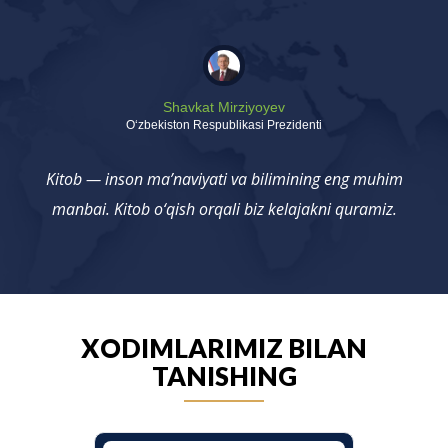
Shavkat Mirziyoyev
Oʻzbekiston Respublikasi Prezidenti
Kitob — inson ma’naviyati va bilimining eng muhim
manbai. Kitob o‘qish orqali biz kelajakni quramiz.
XODIMLARIMIZ BILAN
TANISHING