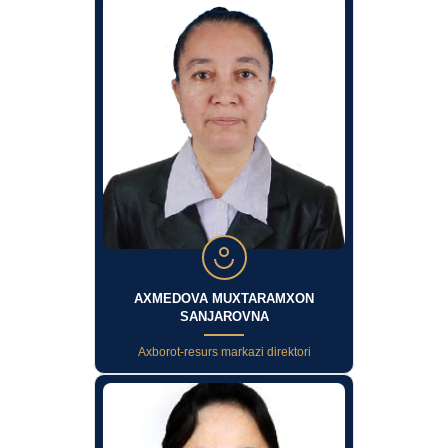
AXMEDOVA MUXTARAMXON
SANJAROVNA
Axborot-resurs markazi direktori