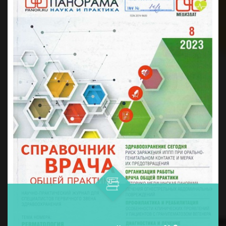
дармонларни қўллашнинг ўнта ...