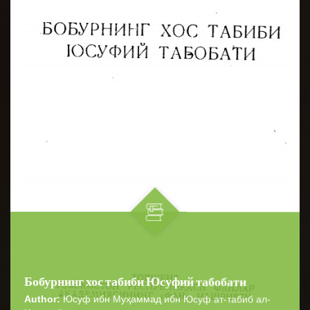
Бобурнинг хос табиби Юсуфий табобати
Author:
Юсуф ибн Муҳаммад ибн Юсуф ат-табиб ал-