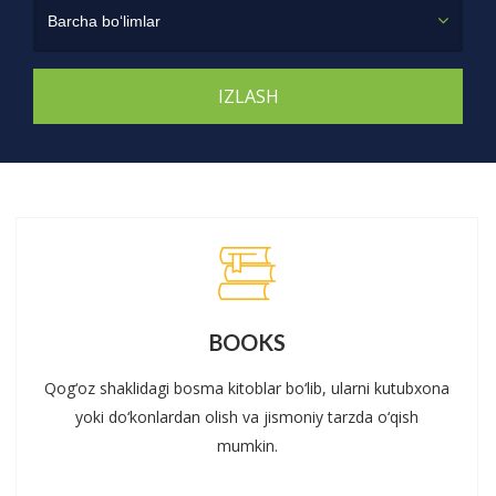
Barcha bo‘limlar
BOOKS
Qog‘oz shaklidagi bosma kitoblar bo‘lib, ularni kutubxona
yoki do‘konlardan olish va jismoniy tarzda o‘qish
mumkin.