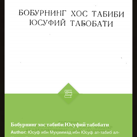
Бобурнинг хос табиби Юсуфий табобати
Author:
Юсуф ибн Муҳаммад ибн Юсуф ат-табиб ал-