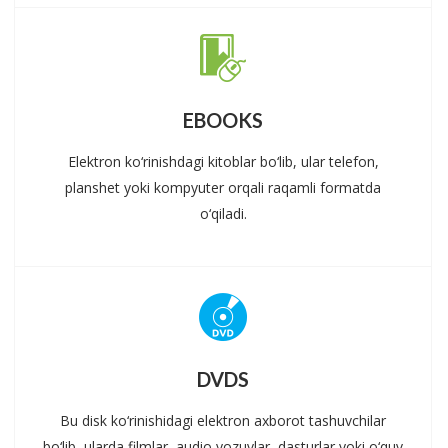
EBOOKS
Elektron ko‘rinishdagi kitoblar bo‘lib, ular telefon,
planshet yoki kompyuter orqali raqamli formatda
o‘qiladi.
DVDS
Bu disk ko‘rinishidagi elektron axborot tashuvchilar
bo‘lib, ularda filmlar, audio yozuvlar, dasturlar yoki o‘quv