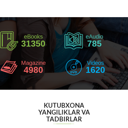
eBooks
eAudio
31350
785
Magazine
Videos
4980
1620
KUTUBXONA
YANGILIKLAR VA
TADBIRLAR