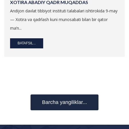
XOTIRA ABADIY QADR MUQADDAS
Andijon davlat tibbiyot instituti talabalari ishtirokida 9-may
— Xotira va qadrlash kuni munosabati bilan bir qator
ma’n...
BATAFSIL...
Barcha yangiliklar...