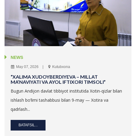
NEWS
May 07, 2026
Kutubxona
“XALIMA XUDOYBERDIYEVA – MILLAT
MA’NAVIYATI VA AYOL IFTIXORI TIMSOLI”
Bugun Andijon davlat tibbiyot institutida Xotin-qizlar bilan
ishlash bo‘limi tashabbusi bilan 9-may — Xotira va
qadrlash...
BATAFSIL...