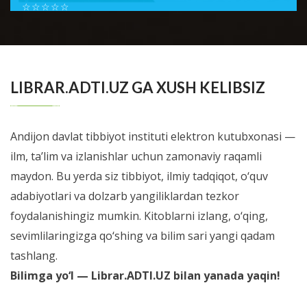
☆
☆
☆
☆
☆
Шестой номер журнала Справочник врача общей
практики посвящен проблемам доказательной
BATAFSIL...
медиицины. В новом номере мы позна...
LIBRAR.ADTI.UZ GA XUSH KELIBSIZ
Andijon davlat tibbiyot instituti elektron kutubxonasi —
ilm, ta’lim va izlanishlar uchun zamonaviy raqamli
maydon. Bu yerda siz tibbiyot, ilmiy tadqiqot, o‘quv
adabiyotlari va dolzarb yangiliklardan tezkor
foydalanishingiz mumkin. Kitoblarni izlang, o‘qing,
sevimlilaringizga qo‘shing va bilim sari yangi qadam
tashlang.
Bilimga yo‘l — Librar.ADTI.UZ bilan yanada yaqin!