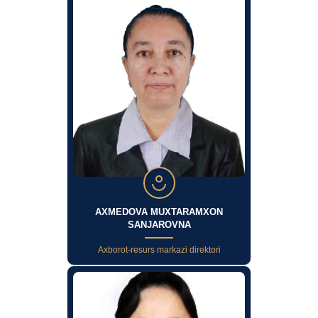
AXMEDOVA MUXTARAMXON
SANJAROVNA
Axborot-resurs markazi direktori