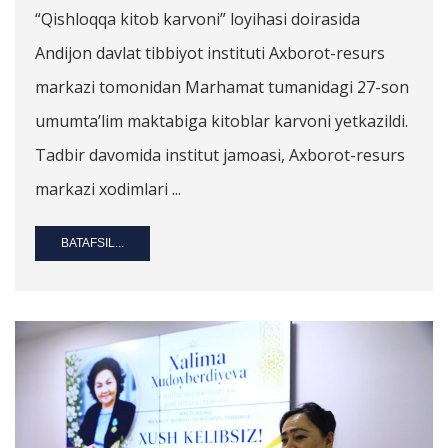
“Qishloqqa kitob karvoni” loyihasi doirasida
Andijon davlat tibbiyot instituti Axborot-resurs
markazi tomonidan Marhamat tumanidagi 27-son
umumta’lim maktabiga kitoblar karvoni yetkazildi.
Tadbir davomida institut jamoasi, Axborot-resurs
markazi xodimlari ...
BATAFSIL...