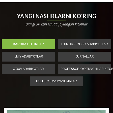
YANGI NASHRLARNI KO‘RING
Oxirgi 30 kun ichida joylangan kitoblar
BARCHA BO'LIMLAR
IJTIMOIY-SIYOSIY ADABIYOTLAR
ILMIY ADABIYOTLAR
JURNALLAR
O'QUV ADABIYOTLAR
PROFESSOR-O'QITUVCHILAR KITOB
USLUBIY TAVSIYANOMALAR