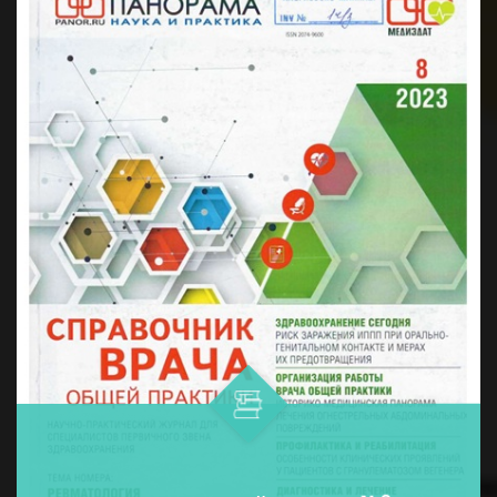
дармонларни қўллашнинг ўнта ...