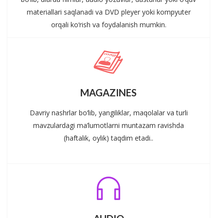
materiallari saqlanadi va DVD pleyer yoki kompyuter
orqali ko‘rish va foydalanish mumkin.
MAGAZINES
Davriy nashrlar bo‘lib, yangiliklar, maqolalar va turli
mavzulardagi ma’lumotlarni muntazam ravishda
(haftalik, oylik) taqdim etadi..