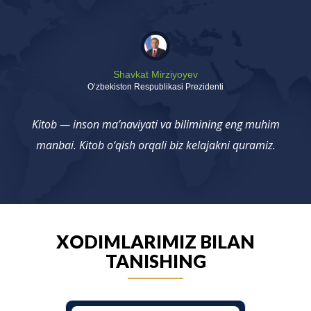
Shavkat Mirziyoyev
Oʻzbekiston Respublikasi Prezidenti
Kitob — inson ma’naviyati va bilimining eng muhim
manbai. Kitob o‘qish orqali biz kelajakni quramiz.
XODIMLARIMIZ BILAN
TANISHING