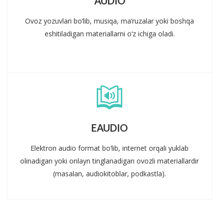
AUDIO
Ovoz yozuvlari bo‘lib, musiqa, ma’ruzalar yoki boshqa
eshitiladigan materiallarni o‘z ichiga oladi.
EAUDIO
Elektron audio format bo‘lib, internet orqali yuklab
olinadigan yoki onlayn tinglanadigan ovozli materiallardir
(masalan, audiokitoblar, podkastla).