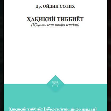
Ҳақиқий тиббиёт (йўқотилган шифо изидан)