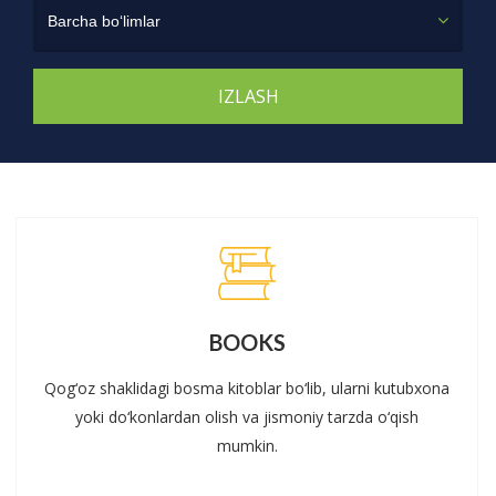
Barcha bo‘limlar
BOOKS
Qog‘oz shaklidagi bosma kitoblar bo‘lib, ularni kutubxona
yoki do‘konlardan olish va jismoniy tarzda o‘qish
mumkin.