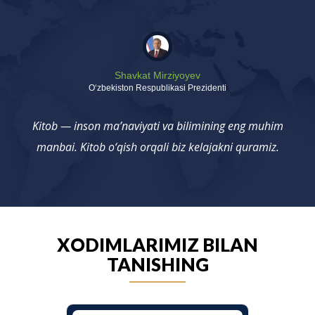
Shavkat Mirziyoyev
Oʻzbekiston Respublikasi Prezidenti
Kitob — inson ma’naviyati va bilimining eng muhim
manbai. Kitob o‘qish orqali biz kelajakni quramiz.
XODIMLARIMIZ BILAN
TANISHING