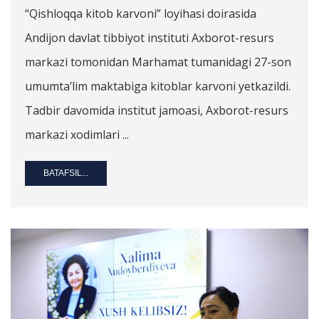
“Qishloqqa kitob karvoni” loyihasi doirasida
Andijon davlat tibbiyot instituti Axborot-resurs
markazi tomonidan Marhamat tumanidagi 27-son
umumta’lim maktabiga kitoblar karvoni yetkazildi.
Tadbir davomida institut jamoasi, Axborot-resurs
markazi xodimlari ...
BATAFSIL...