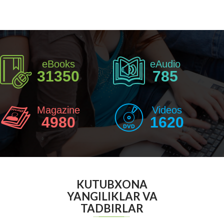
eBooks
eAudio
31350
785
Magazine
Videos
4980
1620
KUTUBXONA
YANGILIKLAR VA
TADBIRLAR