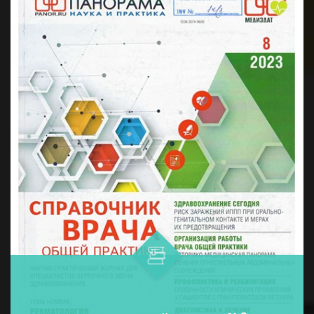
дармонларни қўллашнинг ўнта ...