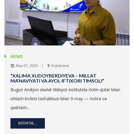
NEWS
May 07, 2026
Kutubxona
“XALIMA XUDOYBERDIYEVA – MILLAT
MA’NAVIYATI VA AYOL IFTIXORI TIMSOLI”
Bugun Andijon davlat tibbiyot institutida Xotin-qizlar bilan
ishlash bo‘limi tashabbusi bilan 9-may — Xotira va
qadrlash...
BATAFSIL...