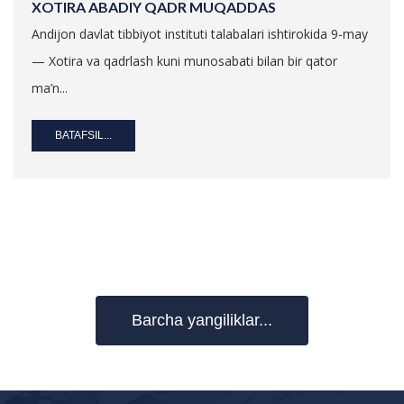
XOTIRA ABADIY QADR MUQADDAS
Andijon davlat tibbiyot instituti talabalari ishtirokida 9-may
— Xotira va qadrlash kuni munosabati bilan bir qator
ma’n...
BATAFSIL...
Barcha yangiliklar...