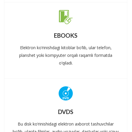
EBOOKS
Elektron ko‘rinishdagi kitoblar bo‘lib, ular telefon,
planshet yoki kompyuter orqali raqamli formatda
o‘qiladi.
DVDS
Bu disk ko‘rinishidagi elektron axborot tashuvchilar
bo‘lib, ularda filmlar, audio yozuvlar, dasturlar yoki o‘quv