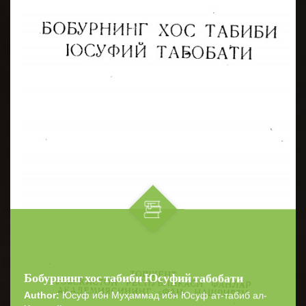
Бобурнинг хос табиби Юсуфий табобати
Author:
Юсуф ибн Муҳаммад ибн Юсуф ат-табиб ал-