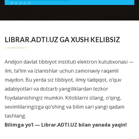
☆
☆
☆
☆
☆
Шестой номер журнала Справочник врача общей
практики посвящен проблемам доказательной
BATAFSIL...
медиицины. В новом номере мы позна...
LIBRAR.ADTI.UZ GA XUSH KELIBSIZ
Andijon davlat tibbiyot instituti elektron kutubxonasi —
ilm, ta’lim va izlanishlar uchun zamonaviy raqamli
maydon. Bu yerda siz tibbiyot, ilmiy tadqiqot, o‘quv
adabiyotlari va dolzarb yangiliklardan tezkor
foydalanishingiz mumkin. Kitoblarni izlang, o‘qing,
sevimlilaringizga qo‘shing va bilim sari yangi qadam
tashlang.
Bilimga yo‘l — Librar.ADTI.UZ bilan yanada yaqin!