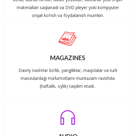
materiallari saqlanadi va DVD pleyer yoki kompyuter
orqali ko‘rish va foydalanish mumkin.
MAGAZINES
Davriy nashrlar bo‘lib, yangiliklar, maqolalar va turli
mavzulardagi ma’lumotlarni muntazam ravishda
(haftalik, oylik) taqdim etadi..