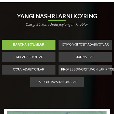
YANGI NASHRLARNI KO‘RING
Oxirgi 30 kun ichida joylangan kitoblar
BARCHA BO'LIMLAR
IJTIMOIY-SIYOSIY ADABIYOTLAR
ILMIY ADABIYOTLAR
JURNALLAR
O'QUV ADABIYOTLAR
PROFESSOR-O'QITUVCHILAR KITOB
USLUBIY TAVSIYANOMALAR