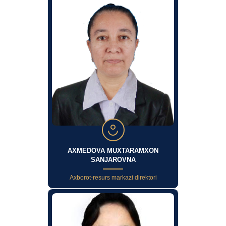
AXMEDOVA MUXTARAMXON
SANJAROVNA
Axborot-resurs markazi direktori