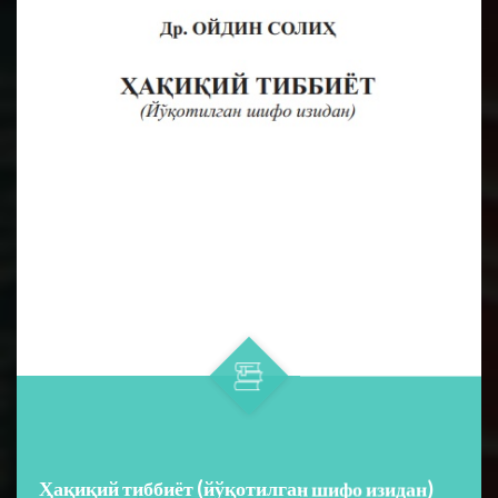
Ҳақиқий тиббиёт (йўқотилган шифо изидан)