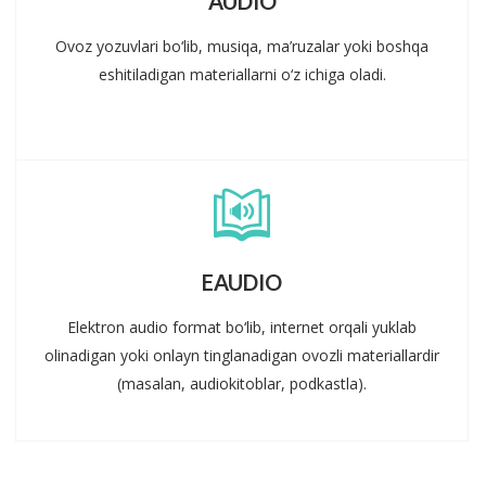
AUDIO
Ovoz yozuvlari bo‘lib, musiqa, ma’ruzalar yoki boshqa
eshitiladigan materiallarni o‘z ichiga oladi.
EAUDIO
Elektron audio format bo‘lib, internet orqali yuklab
olinadigan yoki onlayn tinglanadigan ovozli materiallardir
(masalan, audiokitoblar, podkastla).