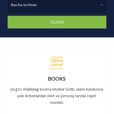
Barcha bo‘limlar
BOOKS
Qog‘oz shaklidagi bosma kitoblar bo‘lib, ularni kutubxona
yoki do‘konlardan olish va jismoniy tarzda o‘qish
mumkin.