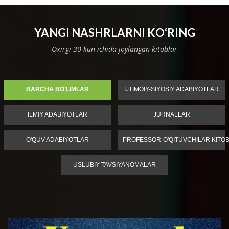
YANGI NASHRLARNI KO‘RING
Oxirgi 30 kun ichida joylangan kitoblar
BARCHA BO'LIMLAR
IJTIMOIY-SIYOSIY ADABIYOTLAR
ILMIY ADABIYOTLAR
JURNALLAR
O'QUV ADABIYOTLAR
PROFESSOR-O'QITUVCHILAR KITOB
USLUBIY TAVSIYANOMALAR