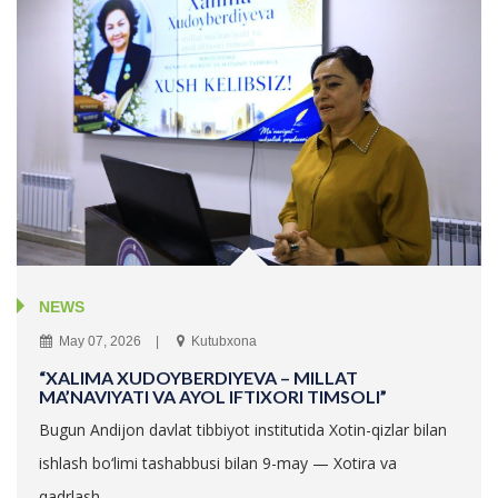
NEWS
May 07, 2026
Kutubxona
“XALIMA XUDOYBERDIYEVA – MILLAT
MA’NAVIYATI VA AYOL IFTIXORI TIMSOLI”
Bugun Andijon davlat tibbiyot institutida Xotin-qizlar bilan
ishlash bo‘limi tashabbusi bilan 9-may — Xotira va
qadrlash...