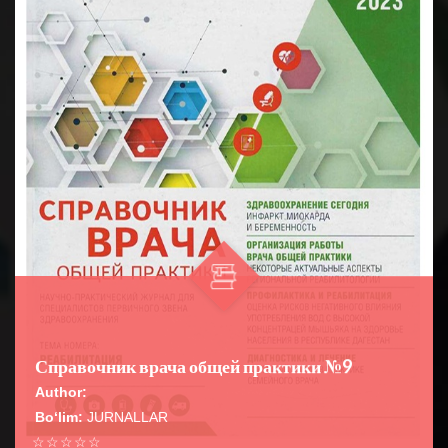
Справочник врача общей практики №9
Author:
Bo‘lim:
JURNALLAR
☆
☆
☆
☆
☆