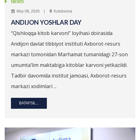
NEWS
May 08, 2026
Kutubxona
ANDIJON YOSHLAR DAY
“Qishloqqa kitob karvoni” loyihasi doirasida
Andijon davlat tibbiyot instituti Axborot-resurs
markazi tomonidan Marhamat tumanidagi 27-son
umumta’lim maktabiga kitoblar karvoni yetkazildi.
Tadbir davomida institut jamoasi, Axborot-resurs
markazi xodimlari ...
BATAFSIL...