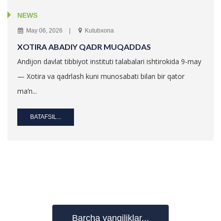
NEWS
May 06, 2026
Kutubxona
XOTIRA ABADIY QADR MUQADDAS
Andijon davlat tibbiyot instituti talabalari ishtirokida 9-may
— Xotira va qadrlash kuni munosabati bilan bir qator
ma’n...
BATAFSIL...
Barcha yangiliklar...