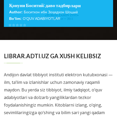
Қонуни Боситий: даво тадбирлари
Author:
Боситхон ибн Зоҳидхон Шоший
Bo‘lim:
O'QUV ADABIYOTLAR
☆
☆
☆
☆
☆
Китобда гўдаклардан тортиб кекса ёшдаги инсонлар
организмининг ўзига хос хусусиятлари, дори-
BATAFSIL...
дармонларни қўллашнинг ўнта ...
LIBRAR.ADTI.UZ GA XUSH KELIBSIZ
Andijon davlat tibbiyot instituti elektron kutubxonasi —
ilm, ta’lim va izlanishlar uchun zamonaviy raqamli
maydon. Bu yerda siz tibbiyot, ilmiy tadqiqot, o‘quv
adabiyotlari va dolzarb yangiliklardan tezkor
foydalanishingiz mumkin. Kitoblarni izlang, o‘qing,
sevimlilaringizga qo‘shing va bilim sari yangi qadam