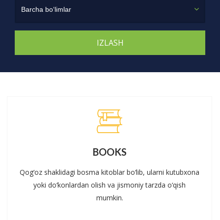
Barcha bo‘limlar
BOOKS
Qog‘oz shaklidagi bosma kitoblar bo‘lib, ularni kutubxona
yoki do‘konlardan olish va jismoniy tarzda o‘qish
mumkin.