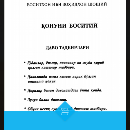
BATAFSIL...
респиратор касалликлар, оғи...