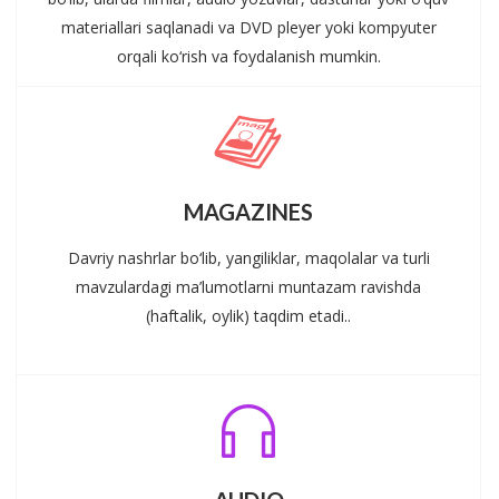
materiallari saqlanadi va DVD pleyer yoki kompyuter
orqali ko‘rish va foydalanish mumkin.
MAGAZINES
Davriy nashrlar bo‘lib, yangiliklar, maqolalar va turli
mavzulardagi ma’lumotlarni muntazam ravishda
(haftalik, oylik) taqdim etadi..