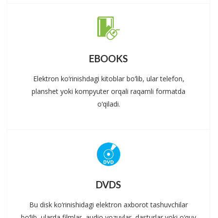
EBOOKS
Elektron ko‘rinishdagi kitoblar bo‘lib, ular telefon,
planshet yoki kompyuter orqali raqamli formatda
o‘qiladi.
DVDS
Bu disk ko‘rinishidagi elektron axborot tashuvchilar
bo‘lib, ularda filmlar, audio yozuvlar, dasturlar yoki o‘quv