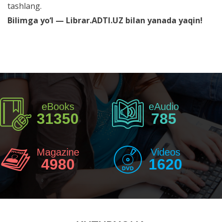
tashlang.
Bilimga yo‘l — Librar.ADTI.UZ bilan yanada yaqin!
eBooks
eAudio
31350
785
Magazine
Videos
4980
1620