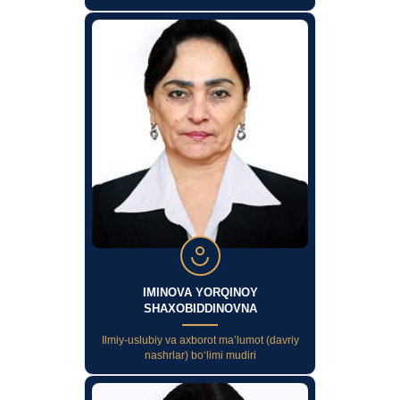
IMINOVA YORQINOY
SHAXOBIDDINOVNA
Ilmiy-uslubiy va axborot ma’lumot (davriy
nashrlar) bo‘limi mudiri