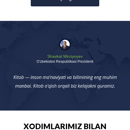
Shavkat Mirziyoyev
Oʻzbekiston Respublikasi Prezidenti
Kitob — inson ma’naviyati va bilimining eng muhim
manbai. Kitob o‘qish orqali biz kelajakni quramiz.
XODIMLARIMIZ BILAN