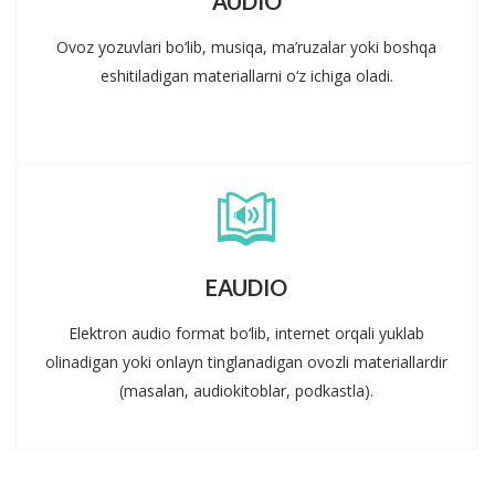
AUDIO
Ovoz yozuvlari bo‘lib, musiqa, ma’ruzalar yoki boshqa
eshitiladigan materiallarni o‘z ichiga oladi.
EAUDIO
Elektron audio format bo‘lib, internet orqali yuklab
olinadigan yoki onlayn tinglanadigan ovozli materiallardir
(masalan, audiokitoblar, podkastla).