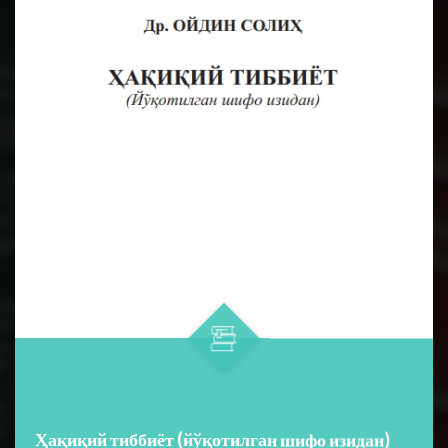
Ҳақиқий тиббиёт (йўқотилган шифо изидан)