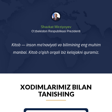
Shavkat Mirziyoyev
Oʻzbekiston Respublikasi Prezidenti
Kitob — inson ma’naviyati va bilimining eng muhim
manbai. Kitob o‘qish orqali biz kelajakni quramiz.
XODIMLARIMIZ BILAN
TANISHING