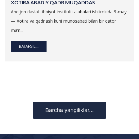
XOTIRA ABADIY QADR MUQADDAS
Andijon davlat tibbiyot instituti talabalari ishtirokida 9-may
— Xotira va qadrlash kuni munosabati bilan bir qator
ma’n...
BATAFSIL...
Barcha yangiliklar...