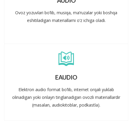
AUDIO
Ovoz yozuvlari bo‘lib, musiqa, ma’ruzalar yoki boshqa
eshitiladigan materiallarni o‘z ichiga oladi.
EAUDIO
Elektron audio format bo‘lib, internet orqali yuklab
olinadigan yoki onlayn tinglanadigan ovozli materiallardir
(masalan, audiokitoblar, podkastla).