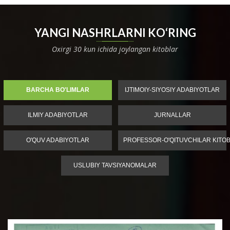
YANGI NASHRLARNI KO‘RING
Oxirgi 30 kun ichida joylangan kitoblar
BARCHA BO'LIMLAR
IJTIMOIY-SIYOSIY ADABIYOTLAR
ILMIY ADABIYOTLAR
JURNALLAR
O'QUV ADABIYOTLAR
PROFESSOR-O'QITUVCHILAR KITOB
USLUBIY TAVSIYANOMALAR