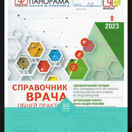
дармонларни қўллашнинг ўнта ...