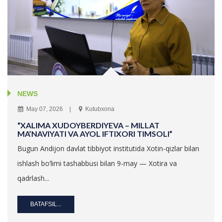
NEWS
May 07, 2026
Kutubxona
“XALIMA XUDOYBERDIYEVA – MILLAT
MA’NAVIYATI VA AYOL IFTIXORI TIMSOLI”
Bugun Andijon davlat tibbiyot institutida Xotin-qizlar bilan
ishlash bo‘limi tashabbusi bilan 9-may — Xotira va
qadrlash...
BATAFSIL...