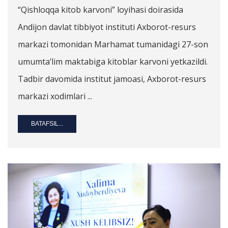
“Qishloqqa kitob karvoni” loyihasi doirasida
Andijon davlat tibbiyot instituti Axborot-resurs
markazi tomonidan Marhamat tumanidagi 27-son
umumta’lim maktabiga kitoblar karvoni yetkazildi.
Tadbir davomida institut jamoasi, Axborot-resurs
markazi xodimlari ...
BATAFSIL...