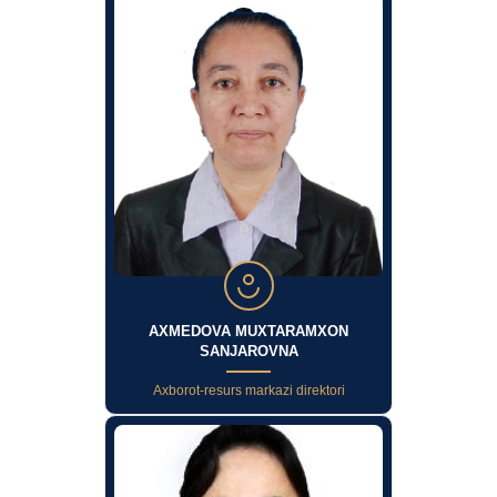
AXMEDOVA MUXTARAMXON
SANJAROVNA
Axborot-resurs markazi direktori