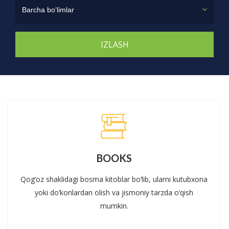
Barcha bo‘limlar
BOOKS
Qog‘oz shaklidagi bosma kitoblar bo‘lib, ularni kutubxona
yoki do‘konlardan olish va jismoniy tarzda o‘qish
mumkin.