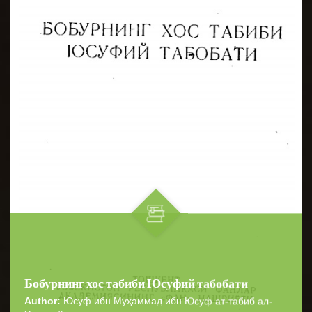
Бобурнинг хос табиби Юсуфий табобати
Author:
Юсуф ибн Муҳаммад ибн Юсуф ат-табиб ал-