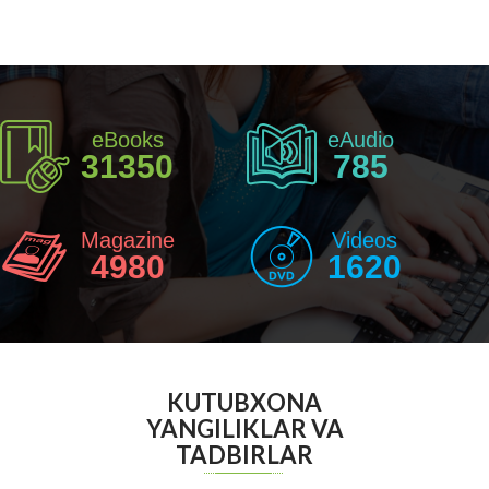
eBooks
eAudio
31350
785
Magazine
Videos
4980
1620
KUTUBXONA
YANGILIKLAR VA
TADBIRLAR