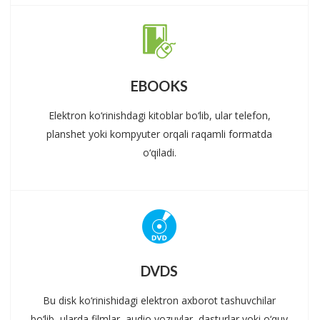
EBOOKS
Elektron ko‘rinishdagi kitoblar bo‘lib, ular telefon,
planshet yoki kompyuter orqali raqamli formatda
o‘qiladi.
DVDS
Bu disk ko‘rinishidagi elektron axborot tashuvchilar
bo‘lib, ularda filmlar, audio yozuvlar, dasturlar yoki o‘quv