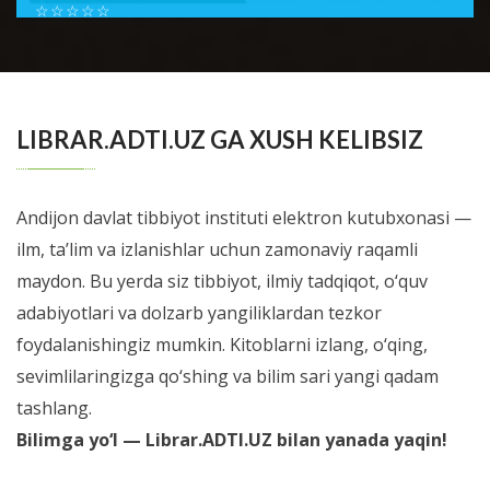
☆
☆
☆
☆
☆
Шестой номер журнала Справочник врача общей
практики посвящен проблемам доказательной
BATAFSIL...
медиицины. В новом номере мы позна...
LIBRAR.ADTI.UZ GA XUSH KELIBSIZ
Andijon davlat tibbiyot instituti elektron kutubxonasi —
ilm, ta’lim va izlanishlar uchun zamonaviy raqamli
maydon. Bu yerda siz tibbiyot, ilmiy tadqiqot, o‘quv
adabiyotlari va dolzarb yangiliklardan tezkor
foydalanishingiz mumkin. Kitoblarni izlang, o‘qing,
sevimlilaringizga qo‘shing va bilim sari yangi qadam
tashlang.
Bilimga yo‘l — Librar.ADTI.UZ bilan yanada yaqin!