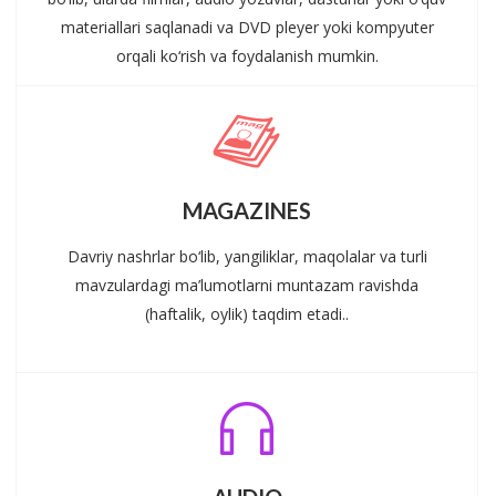
materiallari saqlanadi va DVD pleyer yoki kompyuter
orqali ko‘rish va foydalanish mumkin.
MAGAZINES
Davriy nashrlar bo‘lib, yangiliklar, maqolalar va turli
mavzulardagi ma’lumotlarni muntazam ravishda
(haftalik, oylik) taqdim etadi..