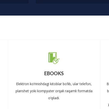
EBOOKS
Elektron ko‘rinishdagi kitoblar bo‘lib, ular telefon,
B
planshet yoki kompyuter orqali raqamli formatda
b
o‘qiladi.