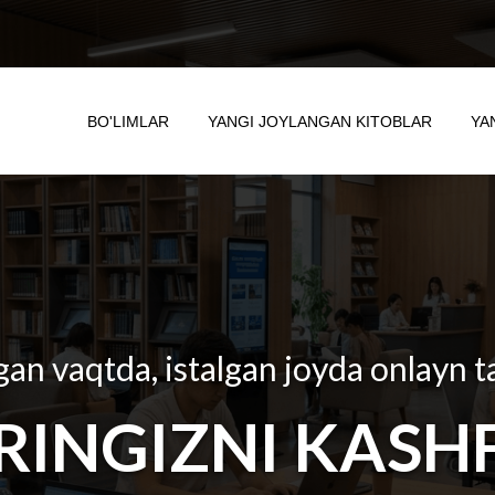
BO'LIMLAR
YANGI JOYLANGAN KITOBLAR
YA
gan vaqtda, istalgan joyda onlayn t
RINGIZNI KASHF