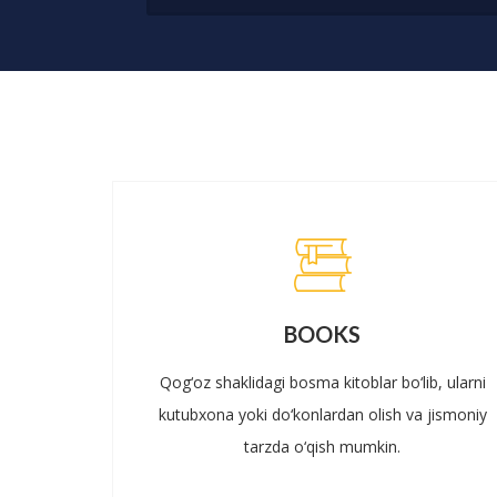
BOOKS
Qog‘oz shaklidagi bosma kitoblar bo‘lib, ularni
kutubxona yoki do‘konlardan olish va jismoniy
tarzda o‘qish mumkin.