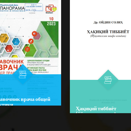
авочник врача общей
ктики
Ҳақиқий тиббиёт
or:
(йўқотилган шифо изид
im:
JURNALLAR
Author:
Ойдин Солиҳ
☆
☆
☆
Bo‘lim:
O'QUV ADABIYOTLA