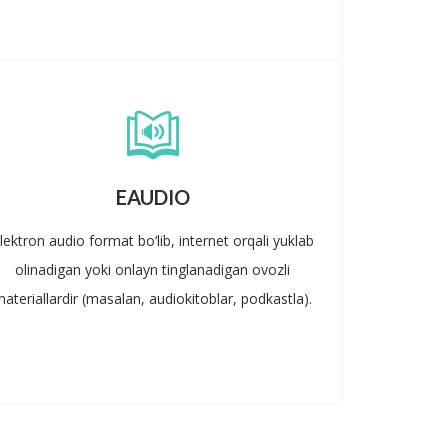
EAUDIO
lektron audio format bo‘lib, internet orqali yuklab
olinadigan yoki onlayn tinglanadigan ovozli
ateriallardir (masalan, audiokitoblar, podkastla).