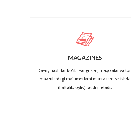
MAGAZINES
Davriy nashrlar bo‘lib, yangiliklar, maqolalar va turl
mavzulardagi ma’lumotlarni muntazam ravishda
(haftalik, oylik) taqdim etadi..