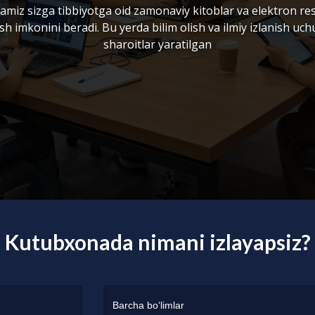
miz sizga tibbiyotga oid zamonaviy kitoblar va elektron re
sh imkonini beradi. Bu yerda bilim olish va ilmiy izlanish uc
sharoitlar yaratilgan
Kutubxonada nimani izlayapsiz?
Barcha bo‘limlar