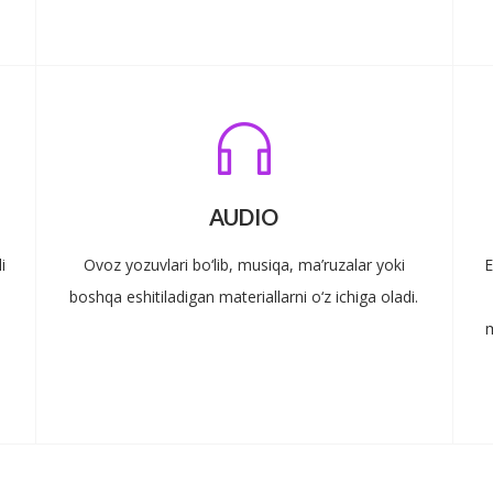
AUDIO
i
Ovoz yozuvlari bo‘lib, musiqa, ma’ruzalar yoki
E
boshqa eshitiladigan materiallarni o‘z ichiga oladi.
m