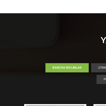
Y
BARCHA BO'LIMLAR
IJTI
P