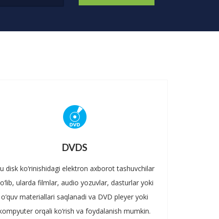
DVDS
u disk ko‘rinishidagi elektron axborot tashuvchilar
o‘lib, ularda filmlar, audio yozuvlar, dasturlar yoki
o‘quv materiallari saqlanadi va DVD pleyer yoki
kompyuter orqali ko‘rish va foydalanish mumkin.