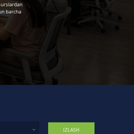
surslardan
hun barcha