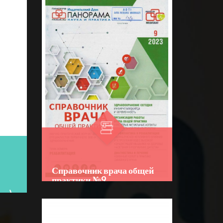
Справочник врача общей
практики №9
ан)
Author:
Bo‘lim:
JURNALLAR
☆
☆
☆
☆
☆
R