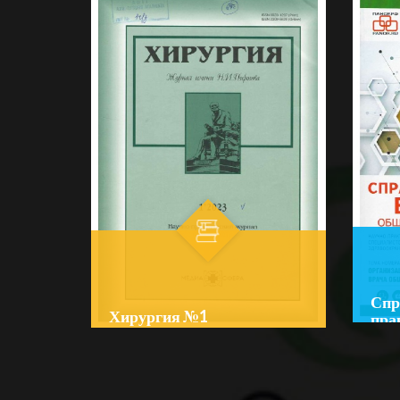
Спр
Хирургия №1
пра
Author:
Ю. В. Белов
Auth
Bo‘lim:
JURNALLAR
Bo‘l
☆
☆
☆
☆
☆
☆
☆