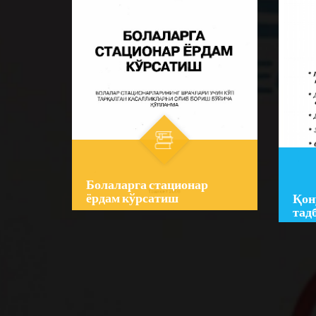
Болаларга стационар
ёрдам кўрсатиш
Қон
тад
Author:
Мухар. З.Э.
Auth
Умарназарова
Шош
Bo‘lim:
O'QUV ADABIYOTLAR
Bo‘l
☆
☆
☆
☆
☆
☆
☆
Қўлланмада болалар ўртасида
Кито
энг кўп тарқалган ва ўлим
кекс
хавфи юқори бўлган