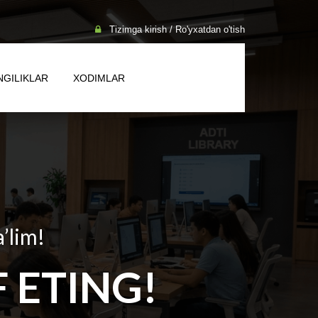
Tizimga kirish / Ro'yxatdan o'tish
NGILIKLAR
XODIMLAR
a’lim!
 ETING!