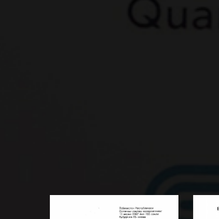
Электрохирургический
Спра
генератор относится к одним
прак
из наиболее широко
проб
BATAFSIL...
BATA
используемых в операционных
раци
медицинских устройств. И...
позн