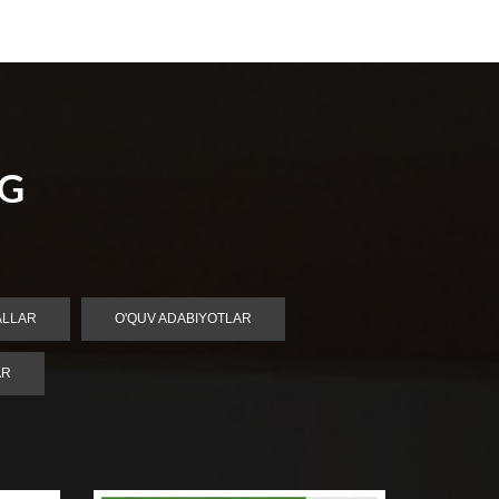
NG
ALLAR
O'QUV ADABIYOTLAR
AR