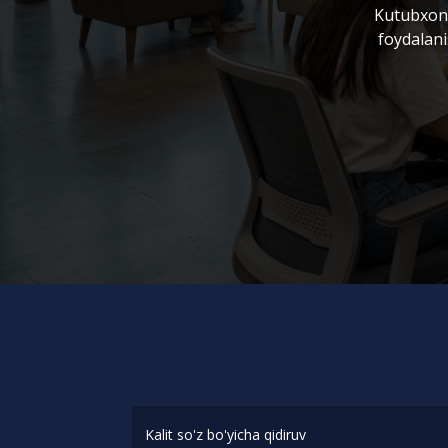
Kutubxona
foydalani