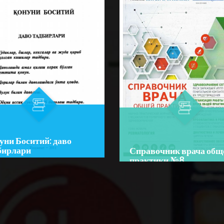
уни Боситий: даво
бирлари
Справочник врача общ
практики №8
or:
Боситхон ибн Зоҳидхон
Author:
ий
Bo‘lim:
JURNALLAR
im:
O'QUV ADABIYOTLAR
☆
☆
☆
☆
☆
☆
☆
☆
Справочник врача общей
бда гўдаклардан тортиб
практики № 8 посвящен
а ёшдаги инсонлар