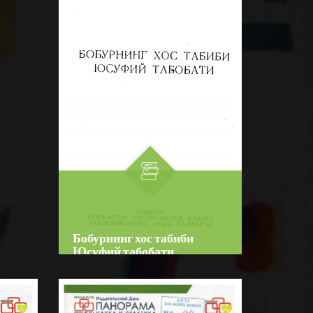
Девятый номер Справочник
врача общей практики
ида
посвящен проблемам
BATAFSIL...
реабилиьации рациентов. В
новом номере мы познакомим
аси,
ва...
Бобурнинг хос табиби
Юсуфий табобати
Author:
Юсуф ибн Муҳаммад
ибн Юсуф ат-табиб ал-Ҳаравий
Bo‘lim:
O'QUV ADABIYOTLAR