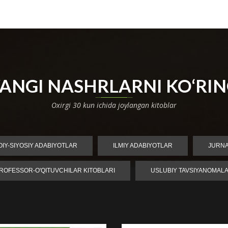
ANGI NASHRLARNI KO‘RI
Oxirgi 30 kun ichida joylangan kitoblar
MOIY-SIYOSIY ADABIYOTLAR
ILMIY ADABIYOTLAR
JURN
ROFESSOR-O'QITUVCHILAR KITOBLARI
USLUBIY TAVSIYANOMAL