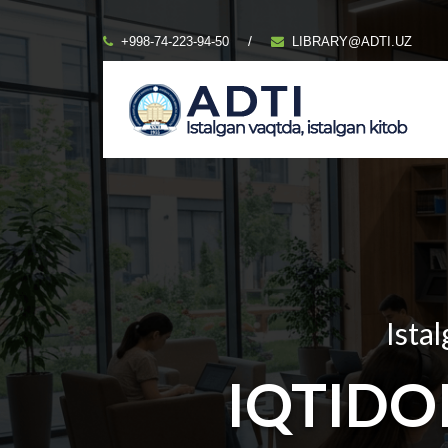
/
+998-74-223-94-50
LIBRARY@ADTI.UZ
Istal
IQTIDO