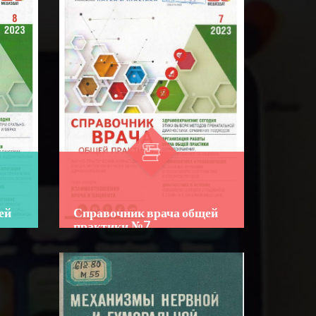
☆
☆
☆
☆
☆
Китобнинг ўзига хос жиҳати
шундаки, унда инсон
организмидаги деярли барча
BATAFSIL...
касалликлар, уларнинг олдини
олиш, ташхислаш в...
Справочник врача общей
ей
практики №7
Author:
Bo‘lim:
JURNALLAR
☆
☆
☆
☆
☆
Новый номер журнала
Справочник врача общей