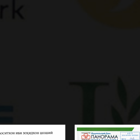
вочник врача общей
☆
☆
☆
☆
☆
тики № 10 посвящен
Китобимиз Туркия туркчас
лемам реабилиьации
ёзилганди, аммо унда
FSIL...
ентов. В новом номере мы
кўтарилган тиббий
акомим вас с особ...
BATAFSIL...
муаммоларнинг деярли ҳамм
бутун дунёда бўлганидек...