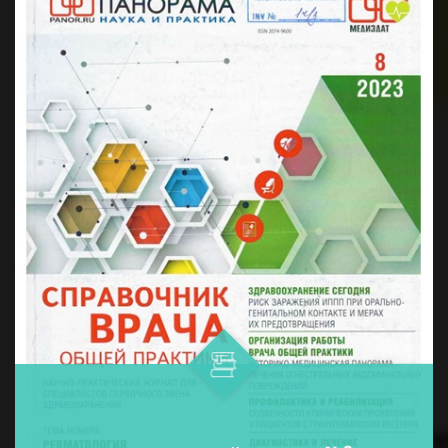
дармонларни қўллашнинг ўнта ...