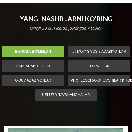
YANGI NASHRLARNI KO‘RING
Oxirgi 30 kun ichida joylangan kitoblar
BARCHA BO'LIMLAR
IJTIMOIY-SIYOSIY ADABIYOTLAR
ILMIY ADABIYOTLAR
JURNALLAR
O'QUV ADABIYOTLAR
PROFESSOR-O'QITUVCHILAR KITOB
USLUBIY TAVSIYANOMALAR