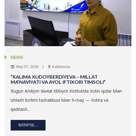
NEWS
May 07, 2026
Kutubxona
“XALIMA XUDOYBERDIYEVA – MILLAT
MA’NAVIYATI VA AYOL IFTIXORI TIMSOLI”
Bugun Andijon davlat tibbiyot institutida Xotin-qizlar bilan
ishlash bo‘limi tashabbusi bilan 9-may — Xotira va
qadrlash...
BATAFSIL...