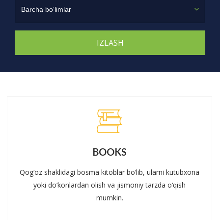
Barcha bo‘limlar
BOOKS
Qog‘oz shaklidagi bosma kitoblar bo‘lib, ularni kutubxona
yoki do‘konlardan olish va jismoniy tarzda o‘qish
mumkin.