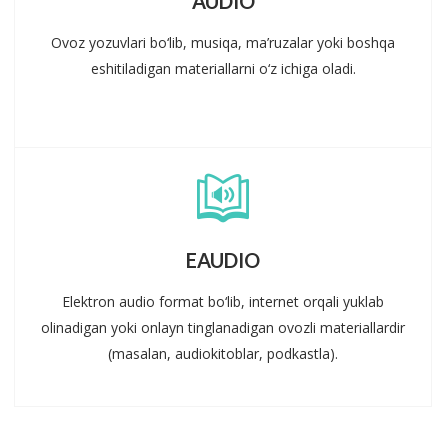
AUDIO
Ovoz yozuvlari bo‘lib, musiqa, ma’ruzalar yoki boshqa
eshitiladigan materiallarni o‘z ichiga oladi.
EAUDIO
Elektron audio format bo‘lib, internet orqali yuklab
olinadigan yoki onlayn tinglanadigan ovozli materiallardir
(masalan, audiokitoblar, podkastla).