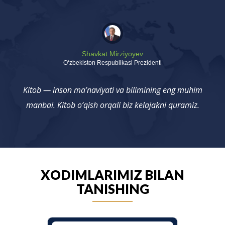
Shavkat Mirziyoyev
Oʻzbekiston Respublikasi Prezidenti
Kitob — inson ma’naviyati va bilimining eng muhim
manbai. Kitob o‘qish orqali biz kelajakni quramiz.
XODIMLARIMIZ BILAN
TANISHING