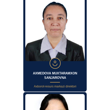
AXMEDOVA MUXTARAMXON
SANJAROVNA
Axborot-resurs markazi direktori