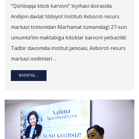
“Qishloqqa kitob karvoni” loyihasi doirasida
Andijon davlat tibbiyot instituti Axborot-resurs
markazi tomonidan Marhamat tumanidagi 27-son
umumta’lim maktabiga kitoblar karvoni yetkazildi.
Tadbir davomida institut jamoasi, Axborot-resurs
markazi xodimlari ...
BATAFSIL...