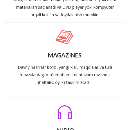
materiallari saqlanadi va DVD pleyer yoki kompyuter
orqali ko‘rish va foydalanish mumkin.
MAGAZINES
Davriy nashrlar bo‘lib, yangiliklar, maqolalar va turli
mavzulardagi ma’lumotlarni muntazam ravishda
(haftalik, oylik) taqdim etadi..