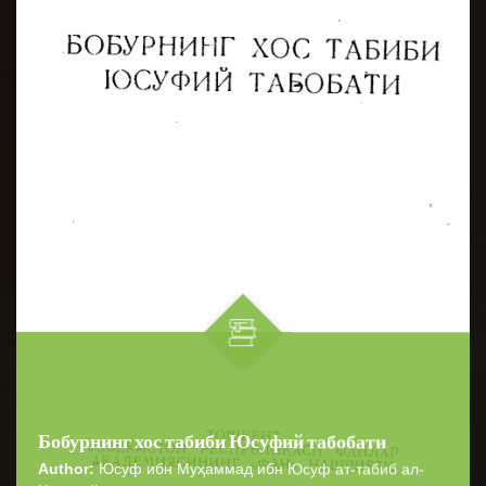
Бобурнинг хос табиби Юсуфий табобати
Author:
Юсуф ибн Муҳаммад ибн Юсуф ат-табиб ал-