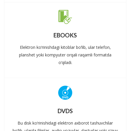
EBOOKS
Elektron ko‘rinishdagi kitoblar bo‘lib, ular telefon,
planshet yoki kompyuter orqali raqamli formatda
o‘qiladi.
DVDS
Bu disk ko‘rinishidagi elektron axborot tashuvchilar
bo‘lib, ularda filmlar, audio yozuvlar, dasturlar yoki o‘quv