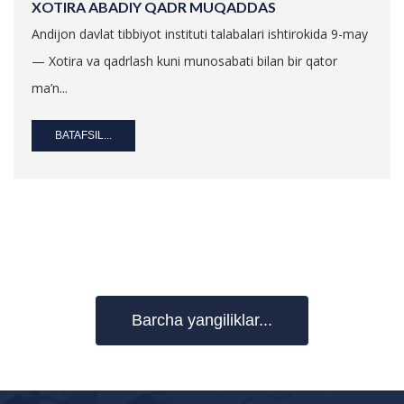
XOTIRA ABADIY QADR MUQADDAS
Andijon davlat tibbiyot instituti talabalari ishtirokida 9-may
— Xotira va qadrlash kuni munosabati bilan bir qator
ma’n...
BATAFSIL...
Barcha yangiliklar...