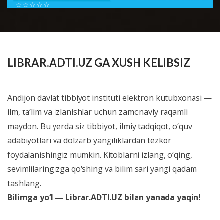
☆
☆
☆
☆
☆
Шестой номер журнала Справочник врача общей
практики посвящен проблемам доказательной
BATAFSIL...
медиицины. В новом номере мы позна...
LIBRAR.ADTI.UZ GA XUSH KELIBSIZ
Andijon davlat tibbiyot instituti elektron kutubxonasi —
ilm, ta’lim va izlanishlar uchun zamonaviy raqamli
maydon. Bu yerda siz tibbiyot, ilmiy tadqiqot, o‘quv
adabiyotlari va dolzarb yangiliklardan tezkor
foydalanishingiz mumkin. Kitoblarni izlang, o‘qing,
sevimlilaringizga qo‘shing va bilim sari yangi qadam
tashlang.
Bilimga yo‘l — Librar.ADTI.UZ bilan yanada yaqin!