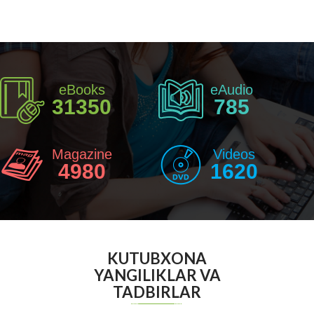
eBooks
eAudio
31350
785
Magazine
Videos
4980
1620
KUTUBXONA
YANGILIKLAR VA
TADBIRLAR