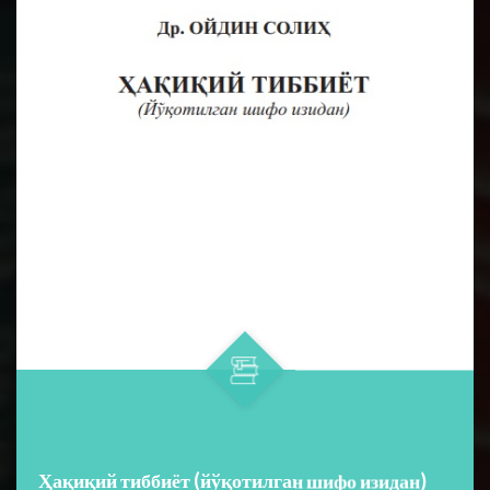
Ҳақиқий тиббиёт (йўқотилган шифо изидан)