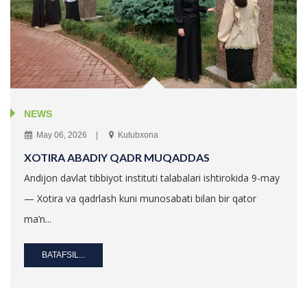
NEWS
May 06, 2026
Kutubxona
XOTIRA ABADIY QADR MUQADDAS
Andijon davlat tibbiyot instituti talabalari ishtirokida 9-may
— Xotira va qadrlash kuni munosabati bilan bir qator
ma’n...
BATAFSIL...