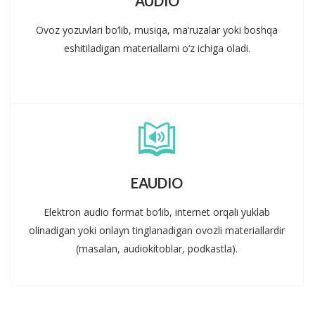
AUDIO
Ovoz yozuvlari bo‘lib, musiqa, ma’ruzalar yoki boshqa
eshitiladigan materiallarni o‘z ichiga oladi.
EAUDIO
Elektron audio format bo‘lib, internet orqali yuklab
olinadigan yoki onlayn tinglanadigan ovozli materiallardir
(masalan, audiokitoblar, podkastla).