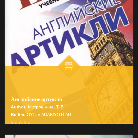
Английские артикли
Author:
Митрошкина, Т. В.
Bo‘lim:
O'QUV ADABIYOTLAR
☆
☆
☆
☆
☆
Справочник содержит подробные сведения о системе