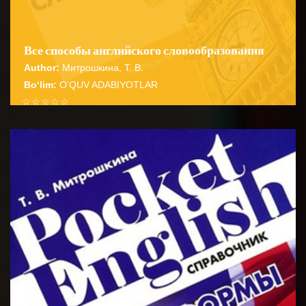
Все способы английского словообразования
Author:
Митрошкина, Т. В.
Bo‘lim:
O'QUV ADABIYOTLAR
☆
☆
☆
☆
☆
Справочник содержит подробные сведения о
способах словообразования английских имен
BATAFSIL...
существительных прилагательных глаго...