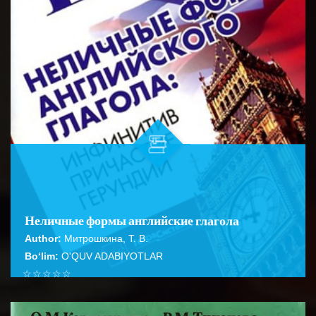
Неличные формы английские глагола
Author:
Митрошкина, Т. В.
Bo‘lim:
O'QUV ADABIYOTLAR
☆
☆
☆
☆
☆
Справочник содержит подробное описание правил