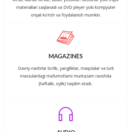
materiallari saqlanadi va DVD pleyer yoki kompyuter
orqali ko‘rish va foydalanish mumkin.
MAGAZINES
Davriy nashrlar bo‘lib, yangiliklar, maqolalar va turli
mavzulardagi ma’lumotlarni muntazam ravishda
(haftalik, oylik) taqdim etadi..