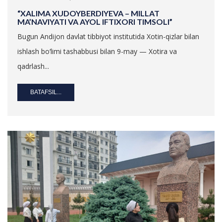
“XALIMA XUDOYBERDIYEVA – MILLAT
MA’NAVIYATI VA AYOL IFTIXORI TIMSOLI”
Bugun Andijon davlat tibbiyot institutida Xotin-qizlar bilan
ishlash bo‘limi tashabbusi bilan 9-may — Xotira va
qadrlash...
BATAFSIL...