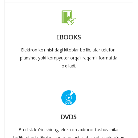
EBOOKS
Elektron ko‘rinishdagi kitoblar bo‘lib, ular telefon,
planshet yoki kompyuter orqali raqamli formatda
o‘qiladi.
DVDS
Bu disk ko‘rinishidagi elektron axborot tashuvchilar
bo‘lib, ularda filmlar, audio yozuvlar, dasturlar yoki o‘quv