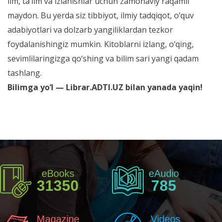
ilm, ta’lim va izlanishlar uchun zamonaviy raqamli
maydon. Bu yerda siz tibbiyot, ilmiy tadqiqot, o‘quv
adabiyotlari va dolzarb yangiliklardan tezkor
foydalanishingiz mumkin. Kitoblarni izlang, o‘qing,
sevimlilaringizga qo‘shing va bilim sari yangi qadam
tashlang.
Bilimga yo‘l — Librar.ADTI.UZ bilan yanada yaqin!
eBooks
eAudio
31350
785
Magazine
Videos