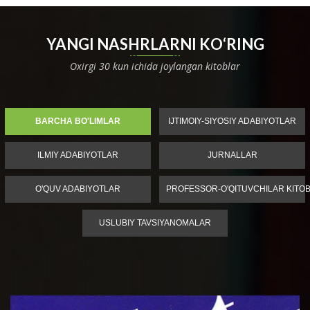
YANGI NASHRLARNI KO‘RING
Oxirgi 30 kun ichida joylangan kitoblar
BARCHA BO'LIMLAR
IJTIMOIY-SIYOSIY ADABIYOTLAR
ILMIY ADABIYOTLAR
JURNALLAR
O'QUV ADABIYOTLAR
PROFESSOR-O'QITUVCHILAR KITOB
USLUBIY TAVSIYANOMALAR