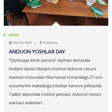
NEWS
May 08, 2026
Kutubxona
ANDIJON YOSHLAR DAY
“Qishloqqa kitob karvoni” loyihasi doirasida
Andijon davlat tibbiyot instituti Axborot-resurs
markazi tomonidan Marhamat tumanidagi 27-son
umumta’lim maktabiga kitoblar karvoni yetkazildi.
Tadbir davomida institut jamoasi, Axborot-resurs
markazi xodimlari ...