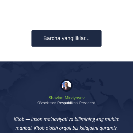
Barcha yangiliklar...
Shavkat Mirziyoyev
Oʻzbekiston Respublikasi Prezidenti
Kitob — inson ma’naviyati va bilimining eng muhim
manbai. Kitob o‘qish orqali biz kelajakni quramiz.