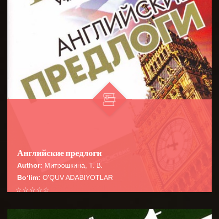
Английские предлоги
Author:
Митрошкина, Т. В.
Bo‘lim:
O'QUV ADABIYOTLAR
☆
☆
☆
☆
☆
Справочник содержит сведения о наиболее