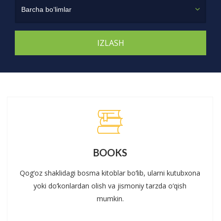
Barcha bo‘limlar
BOOKS
Qog‘oz shaklidagi bosma kitoblar bo‘lib, ularni kutubxona
yoki do‘konlardan olish va jismoniy tarzda o‘qish
mumkin.