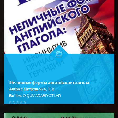
Неличные формы английские глагола
Author:
Митрошкина, Т. В.
Bo‘lim:
O'QUV ADABIYOTLAR
☆
☆
☆
☆
☆
Справочник содержит подробное описание правил