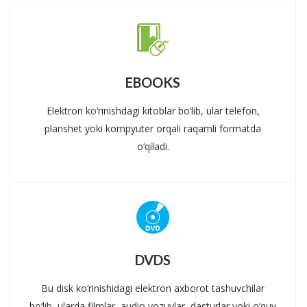
EBOOKS
Elektron ko‘rinishdagi kitoblar bo‘lib, ular telefon,
planshet yoki kompyuter orqali raqamli formatda
o‘qiladi.
DVDS
Bu disk ko‘rinishidagi elektron axborot tashuvchilar
bo‘lib, ularda filmlar, audio yozuvlar, dasturlar yoki o‘quv