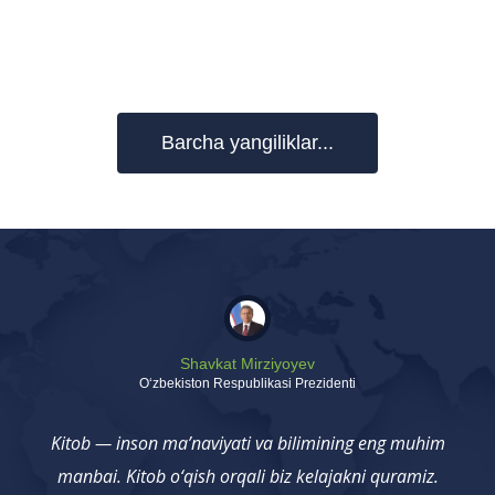
Barcha yangiliklar...
Shavkat Mirziyoyev
Oʻzbekiston Respublikasi Prezidenti
Kitob — inson ma’naviyati va bilimining eng muhim
manbai. Kitob o‘qish orqali biz kelajakni quramiz.