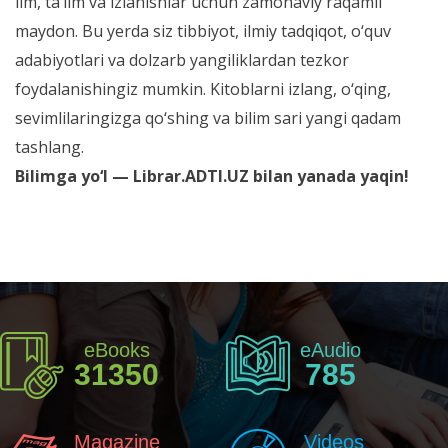
ilm, ta’lim va izlanishlar uchun zamonaviy raqamli
maydon. Bu yerda siz tibbiyot, ilmiy tadqiqot, o‘quv
adabiyotlari va dolzarb yangiliklardan tezkor
foydalanishingiz mumkin. Kitoblarni izlang, o‘qing,
sevimlilaringizga qo‘shing va bilim sari yangi qadam
tashlang.
Bilimga yo‘l — Librar.ADTI.UZ bilan yanada yaqin!
eBooks
eAudio
31350
785
Magazine
Videos