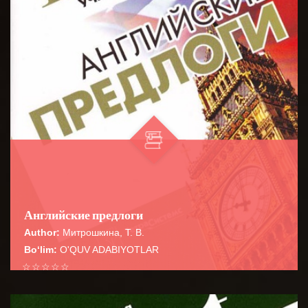
Английские предлоги
Author:
Митрошкина, Т. В.
Bo‘lim:
O'QUV ADABIYOTLAR
☆
☆
☆
☆
☆
Справочник содержит сведения о наиболее