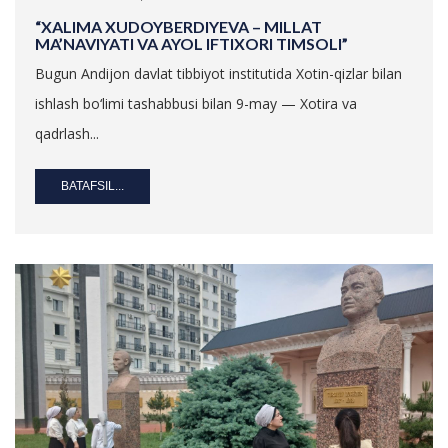
“XALIMA XUDOYBERDIYEVA – MILLAT
MA’NAVIYATI VA AYOL IFTIXORI TIMSOLI”
Bugun Andijon davlat tibbiyot institutida Xotin-qizlar bilan
ishlash bo‘limi tashabbusi bilan 9-may — Xotira va
qadrlash...
BATAFSIL...