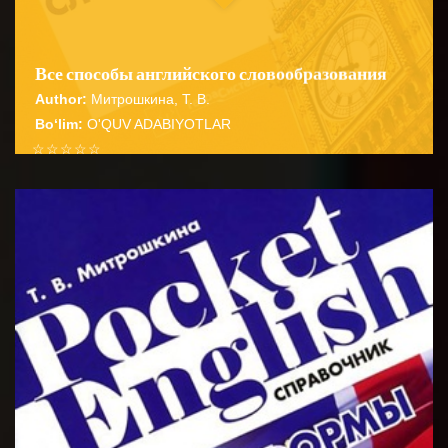
Все способы английского словообразования
Author:
Митрошкина, Т. В.
Bo‘lim:
O'QUV ADABIYOTLAR
☆
☆
☆
☆
☆
Справочник содержит подробные сведения о
способах словообразования английских имен
BATAFSIL...
существительных прилагательных глаго...