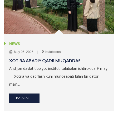
NEWS
May 06, 2026
Kutubxona
XOTIRA ABADIY QADR MUQADDAS
Andijon davlat tibbiyot instituti talabalari ishtirokida 9-may
— Xotira va qadrlash kuni munosabati bilan bir qator
ma’n...
BATAFSIL...