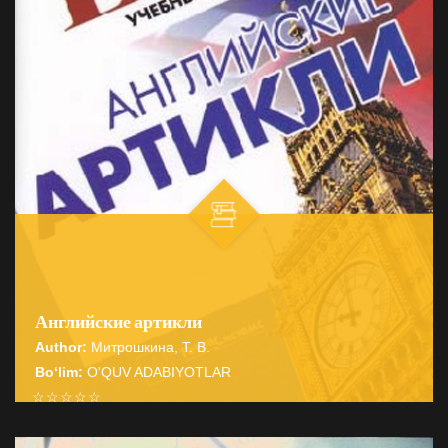
Английские артикли
Author:
Митрошкина, Т. В.
Bo‘lim:
O'QUV ADABIYOTLAR
☆
☆
☆
☆
☆
Справочник содержит подробные сведения о системе