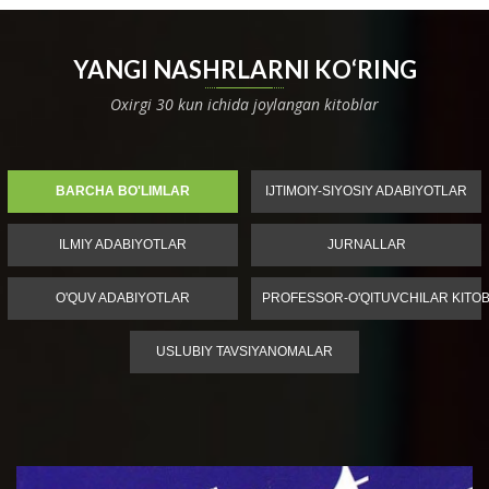
YANGI NASHRLARNI KO‘RING
Oxirgi 30 kun ichida joylangan kitoblar
BARCHA BO'LIMLAR
IJTIMOIY-SIYOSIY ADABIYOTLAR
ILMIY ADABIYOTLAR
JURNALLAR
O'QUV ADABIYOTLAR
PROFESSOR-O'QITUVCHILAR KITOB
USLUBIY TAVSIYANOMALAR