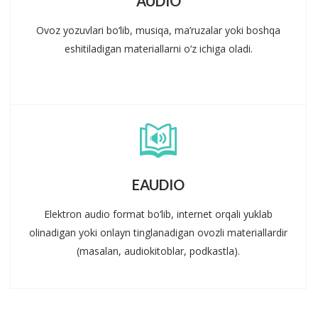
AUDIO
Ovoz yozuvlari bo‘lib, musiqa, ma’ruzalar yoki boshqa
eshitiladigan materiallarni o‘z ichiga oladi.
EAUDIO
Elektron audio format bo‘lib, internet orqali yuklab
olinadigan yoki onlayn tinglanadigan ovozli materiallardir
(masalan, audiokitoblar, podkastla).