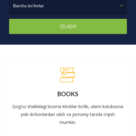
Barcha bo‘limlar
BOOKS
Qog‘oz shaklidagi bosma kitoblar bo‘lib, ularni kutubxona
yoki do‘konlardan olish va jismoniy tarzda o‘qish
mumkin.