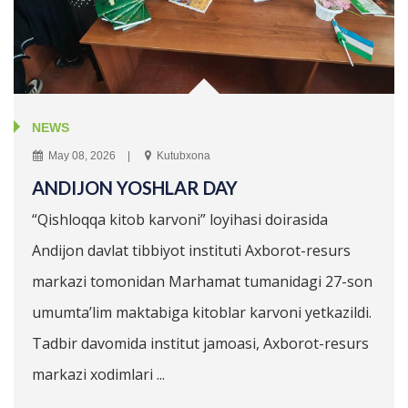
NEWS
May 08, 2026
Kutubxona
ANDIJON YOSHLAR DAY
“Qishloqqa kitob karvoni” loyihasi doirasida
Andijon davlat tibbiyot instituti Axborot-resurs
markazi tomonidan Marhamat tumanidagi 27-son
umumta’lim maktabiga kitoblar karvoni yetkazildi.
Tadbir davomida institut jamoasi, Axborot-resurs
markazi xodimlari ...