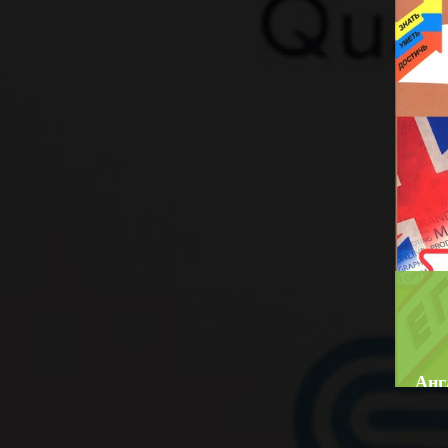
O'quv
soati
Bo‘lim:
O'QUV ADABIYOTLAR
«Nefr
☆
☆
☆
☆
☆
BATA
«Tara
Справочник школьника по
английскому языку составлен в
соответствии с требованиями
BATAFSIL...
программы
общеобразовательной школы.
...
Анг
Auth
Bo‘l