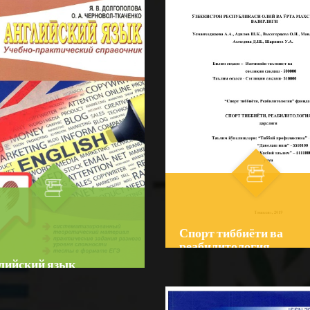
 qollanmasining tarkibi o‘quv
тиббиёт олий ўқув юртлари
 78 soatni tashkil etgan
талабаларига ушбу фан бў
ologiya» bo'limi bo'yicha
BATAFSIL...
дарс ўтишнинг кўп йиллик
FSIL...
piya» fanining na...
тажрибаси н...
Спорт тиббиёти ва
реабилитология
лийский язык
Author:
А. А. Усманходжаев
Bo‘lim:
O'QUV ADABIYOTLA
or:
Долгополова Я. В.
☆
☆
☆
☆
☆
im:
O'QUV ADABIYOTLAR