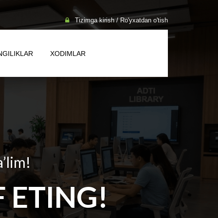
Tizimga kirish / Ro'yxatdan o'tish
NGILIKLAR
XODIMLAR
a’lim!
 ETING!