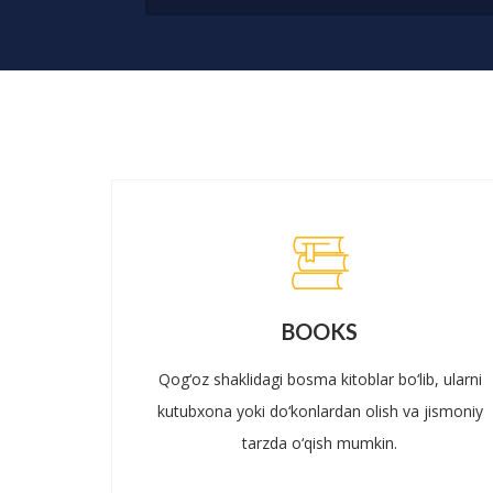
BOOKS
Qog‘oz shaklidagi bosma kitoblar bo‘lib, ularni
kutubxona yoki do‘konlardan olish va jismoniy
tarzda o‘qish mumkin.