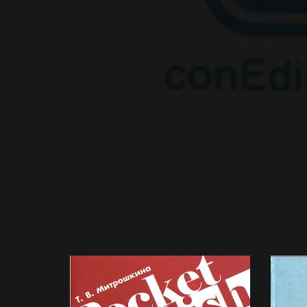
☆
☆
Учеб
сnра
соот
BATA
прог
язык