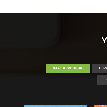
Y
BARCHA BO'LIMLAR
IJTI
P