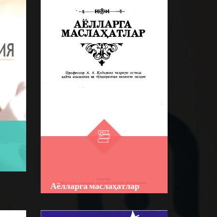
Аёлларга маслаҳатлар
R
Author:
А. А. Қодиров
Bo‘lim:
USLUBIY
си