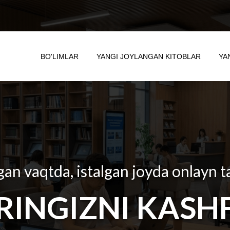
BO'LIMLAR
YANGI JOYLANGAN KITOBLAR
YA
gan vaqtda, istalgan joyda onlayn t
RINGIZNI KASHF