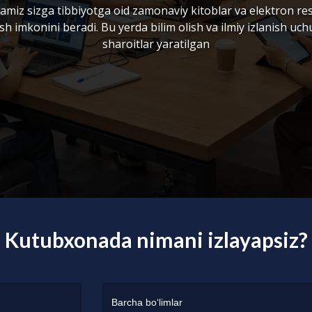
miz sizga tibbiyotga oid zamonaviy kitoblar va elektron re
sh imkonini beradi. Bu yerda bilim olish va ilmiy izlanish uc
sharoitlar yaratilgan
Kutubxonada nimani izlayapsiz?
Barcha bo‘limlar