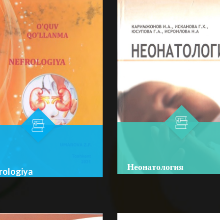
Неонатология
rologiya
Author:
И. А. Каримжонов
or:
Z. F. Umarova
Bo‘lim:
O'QUV ADABIYOTLA
im:
O'QUV ADABIYOTLAR
☆
☆
☆
☆
☆
☆
☆
☆
Неонатология ўқув қўлланма