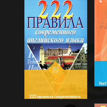
Nef
Auth
Bo‘l
222 правила современного
английского языка.
☆
☆
Author:
Масюченко И. П.