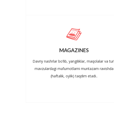
MAGAZINES
Davriy nashrlar bo‘lib, yangiliklar, maqolalar va turl
mavzulardagi ma’lumotlarni muntazam ravishda
(haftalik, oylik) taqdim etadi..