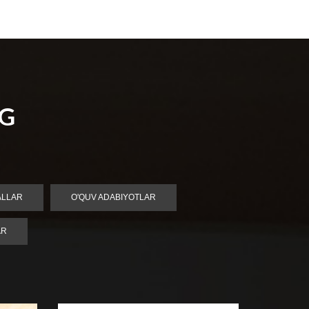
NG
ALLAR
O'QUV ADABIYOTLAR
AR