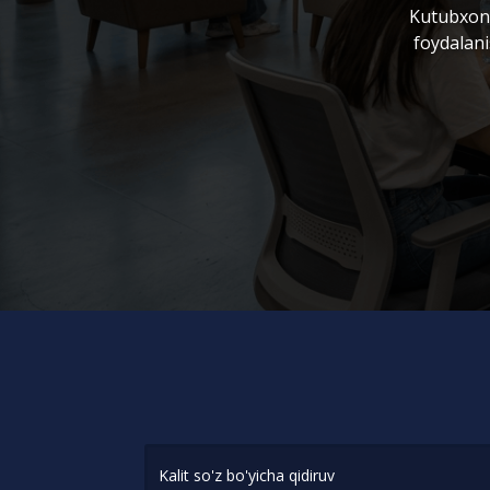
Kutubxona
foydalani