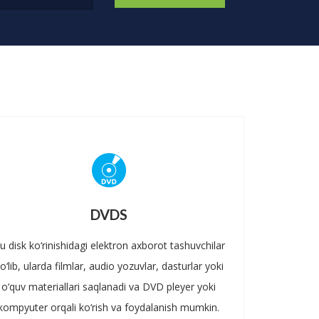
DVDS
u disk ko‘rinishidagi elektron axborot tashuvchilar
o‘lib, ularda filmlar, audio yozuvlar, dasturlar yoki
o‘quv materiallari saqlanadi va DVD pleyer yoki
kompyuter orqali ko‘rish va foydalanish mumkin.