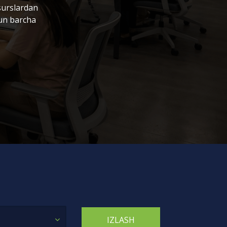
surslardan
hun barcha