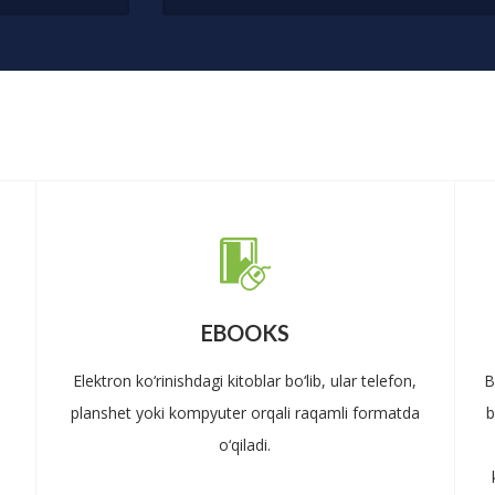
EBOOKS
Elektron ko‘rinishdagi kitoblar bo‘lib, ular telefon,
B
planshet yoki kompyuter orqali raqamli formatda
b
o‘qiladi.