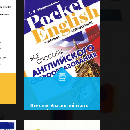
TAVSIYANOMALAR
йича
☆
☆
☆
☆
☆
Ушбу амалий рисола аёллар
саломатлигини муҳофаза қилиш,
оилада соғлом турмуш тарзини
BATAFSIL...
шакллантириш ва хотин-
қизларнинг ту...
Все способы английского
словообразования
а
R
Author:
Митрошкина, Т. В.
Bo‘lim:
O'QUV ADABIYOTLAR