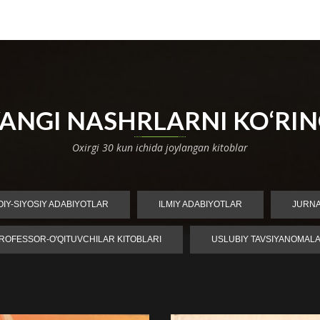
ANGI NASHRLARNI KO‘RI
Oxirgi 30 kun ichida joylangan kitoblar
MOIY-SIYOSIY ADABIYOTLAR
ILMIY ADABIYOTLAR
JURN
ROFESSOR-O'QITUVCHILAR KITOBLARI
USLUBIY TAVSIYANOMAL