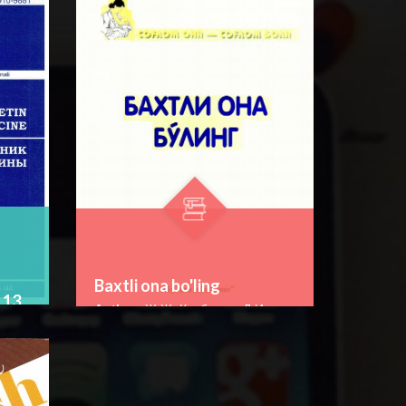
☆
☆
☆
☆
☆
нсон
Справочник содержит
подробные сведения о
рлий
способах словообразования
BATAFSIL...
английских имен
существительных,
прилагательных, гла...
Baxtli ona bo'ling
 13
Author:
Ж.Ж. Қурбонов, Д.И.
Маҳмудова
Bo‘lim:
O'QUV ADABIYOTLAR
☆
☆
☆
☆
☆
Qo'llanmada homiladorlik davrida