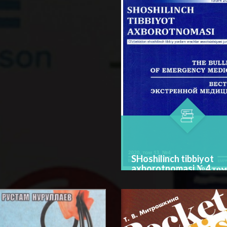
Спорт тиббиѐти – тиббиѐт
☆
☆
☆
илмини йўналиши бўлиб, и
но·nрактический
жисмоний ҳолати ва
вочник nодготовлен в
BATAFSIL...
саломатлик даражасига ту
ветствии с действующей
FSIL...
жисмоний юкламалар...
раммой по иностранным
ам Министерства об...
SHoshilinch tibbiyot
axborotnomasi №4 том
Author:
М. А. Хаджибаев
Bo‘lim:
JURNALLAR
☆
☆
☆
☆
☆
Xavfli obstruktiv sariqlik bilan