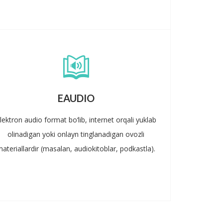
EAUDIO
lektron audio format bo‘lib, internet orqali yuklab
olinadigan yoki onlayn tinglanadigan ovozli
ateriallardir (masalan, audiokitoblar, podkastla).