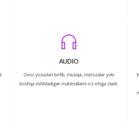
AUDIO
i
Ovoz yozuvlari bo‘lib, musiqa, ma’ruzalar yoki
E
boshqa eshitiladigan materiallarni o‘z ichiga oladi.
m