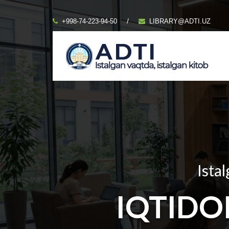
/
+998-74-223-94-50
LIBRARY@ADTI.UZ
Istal
IQTIDO