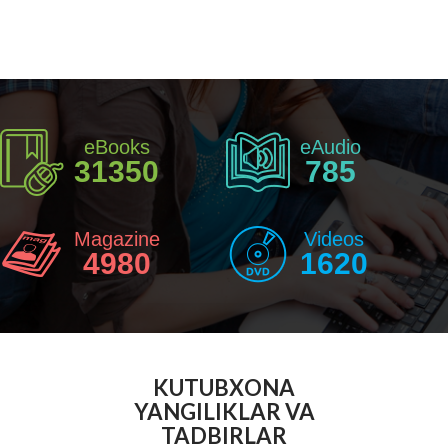
eBooks
eAudio
31350
785
Magazine
Videos
4980
1620
KUTUBXONA
YANGILIKLAR VA
TADBIRLAR