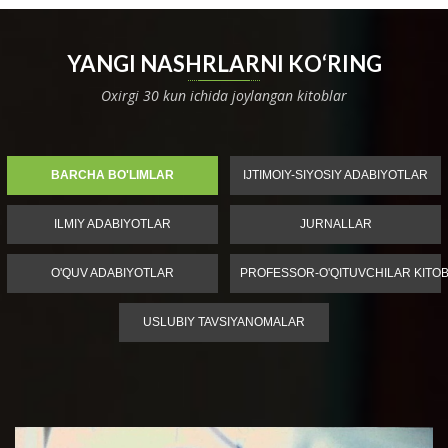
YANGI NASHRLARNI KO‘RING
Oxirgi 30 kun ichida joylangan kitoblar
BARCHA BO'LIMLAR
IJTIMOIY-SIYOSIY ADABIYOTLAR
ILMIY ADABIYOTLAR
JURNALLAR
O'QUV ADABIYOTLAR
PROFESSOR-O'QITUVCHILAR KITOB
USLUBIY TAVSIYANOMALAR