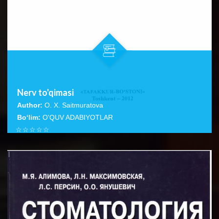
Nerv to'qimasi
Author:
O. X. Saitmuratova
Bo‘lim:
O'QUV ADABIYOTLAR
☆
☆
☆
☆
☆
Ushbu qo‘llanmada, asosan nerv hujayralarining tuzilishi,
turlari va ulaming boshqa hujayralardan farqi, nerv
BATAFSIL...
to‘qimasi,...