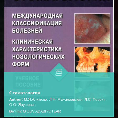
Стоматология
Author:
М.Я.Алимова. Л.Н. Максимовская. Л.С. Персин.
О.О. Янушевич
Bo‘lim:
O'QUV ADABIYOTLAR
☆
☆
☆
☆
☆