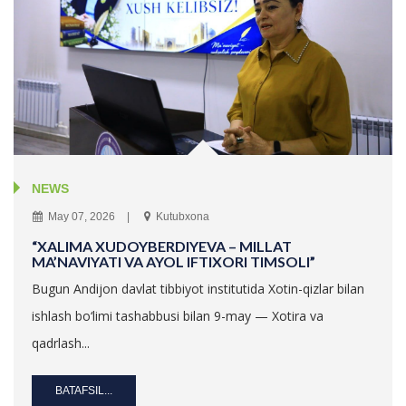
NEWS
May 07, 2026
Kutubxona
“XALIMA XUDOYBERDIYEVA – MILLAT
MA’NAVIYATI VA AYOL IFTIXORI TIMSOLI”
Bugun Andijon davlat tibbiyot institutida Xotin-qizlar bilan
ishlash bo‘limi tashabbusi bilan 9-may — Xotira va
qadrlash...
BATAFSIL...