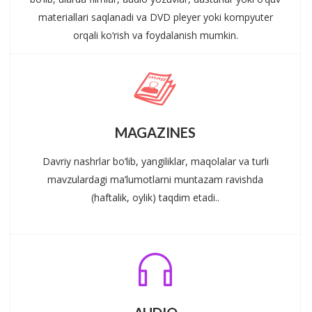
materiallari saqlanadi va DVD pleyer yoki kompyuter
orqali ko‘rish va foydalanish mumkin.
MAGAZINES
Davriy nashrlar bo‘lib, yangiliklar, maqolalar va turli
mavzulardagi ma’lumotlarni muntazam ravishda
(haftalik, oylik) taqdim etadi..