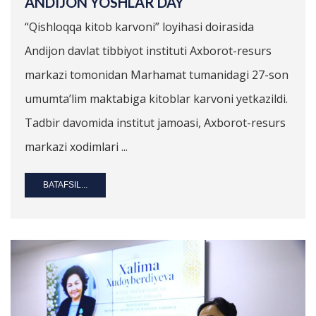
ANDIJON YOSHLAR DAY
“Qishloqqa kitob karvoni” loyihasi doirasida
Andijon davlat tibbiyot instituti Axborot-resurs
markazi tomonidan Marhamat tumanidagi 27-son
umumta’lim maktabiga kitoblar karvoni yetkazildi.
Tadbir davomida institut jamoasi, Axborot-resurs
markazi xodimlari ...
BATAFSIL...