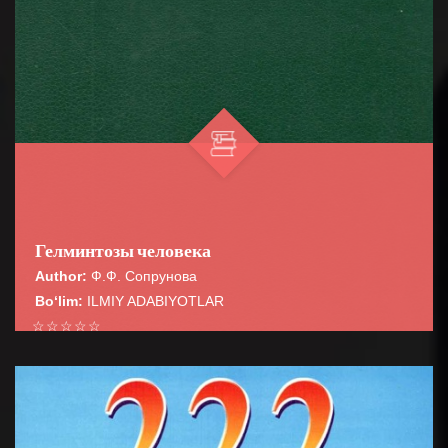
Гелминтозы человека
Author:
Ф.Ф. Сопрунова
Bo‘lim:
ILMIY ADABIYOTLAR
☆
☆
☆
☆
☆
В монографии освещены вопросы медицинской
гельминтологии, обще» эпидемиологии,
BATAFSIL...
сероэпидемиолопш и лабораторной диагности...