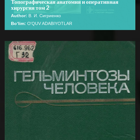
Топографическая анатомия и оперативная
хирургия том 2
Author:
В. И. Сигриенко
Bo‘lim:
O'QUV ADABIYOTLAR
☆
☆
☆
☆
☆
В учебнике представлены основные сведения по
топографической анатомии человеческого организма
BATAFSIL...
и оперативной хирургии. ...