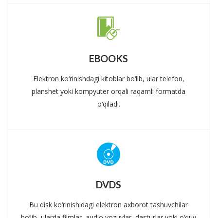
EBOOKS
Elektron ko‘rinishdagi kitoblar bo‘lib, ular telefon,
planshet yoki kompyuter orqali raqamli formatda
o‘qiladi.
DVDS
Bu disk ko‘rinishidagi elektron axborot tashuvchilar
bo‘lib, ularda filmlar, audio yozuvlar, dasturlar yoki o‘quv