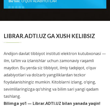
Bo‘lim:
O'QUV ADABIYOTLAR
☆
☆
☆
☆
☆
Неонатология ўқув қўлланмаси тиббиёт олий ўқув
юртлари талабаларига ушбу фан бўйича дарс
BATAFSIL...
ўтишнинг кўп йиллик тажрибаси н...
LIBRAR.ADTI.UZ GA XUSH KELIBSIZ
Andijon davlat tibbiyot instituti elektron kutubxonasi —
ilm, ta’lim va izlanishlar uchun zamonaviy raqamli
maydon. Bu yerda siz tibbiyot, ilmiy tadqiqot, o‘quv
adabiyotlari va dolzarb yangiliklardan tezkor
foydalanishingiz mumkin. Kitoblarni izlang, o‘qing,
sevimlilaringizga qo‘shing va bilim sari yangi qadam
tashlang.
Bilimga yo‘l — Librar.ADTI.UZ bilan yanada yaqin!