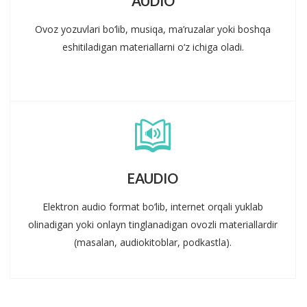
AUDIO
Ovoz yozuvlari bo‘lib, musiqa, ma’ruzalar yoki boshqa
eshitiladigan materiallarni o‘z ichiga oladi.
EAUDIO
Elektron audio format bo‘lib, internet orqali yuklab
olinadigan yoki onlayn tinglanadigan ovozli materiallardir
(masalan, audiokitoblar, podkastla).