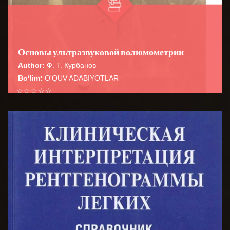
Основы ультразвуковой волюмометрии
Author:
Ф. Т. Курбанов
Bo‘lim:
O'QUV ADABIYOTLAR
☆
☆
☆
☆
☆
В руководстве систематизированы
волюмометрические расчеты в практической
BATAFSIL...
ультразвуковой диагностике, необходимые для пов...