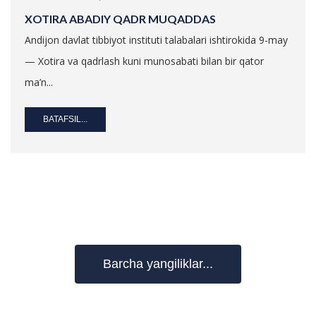
XOTIRA ABADIY QADR MUQADDAS
Andijon davlat tibbiyot instituti talabalari ishtirokida 9-may
— Xotira va qadrlash kuni munosabati bilan bir qator
ma’n...
BATAFSIL...
Barcha yangiliklar...