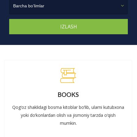
Barcha bo‘limlar
BOOKS
Qog‘oz shaklidagi bosma kitoblar bo‘lib, ularni kutubxona
yoki do‘konlardan olish va jismoniy tarzda o‘qish
mumkin.