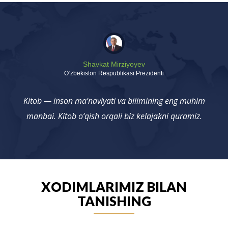
Shavkat Mirziyoyev
Oʻzbekiston Respublikasi Prezidenti
Kitob — inson ma’naviyati va bilimining eng muhim
manbai. Kitob o‘qish orqali biz kelajakni quramiz.
XODIMLARIMIZ BILAN
TANISHING