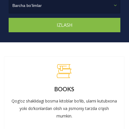
Barcha bo‘limlar
BOOKS
Qog‘oz shaklidagi bosma kitoblar bo‘lib, ularni kutubxona
yoki do‘konlardan olish va jismoniy tarzda o‘qish
mumkin.