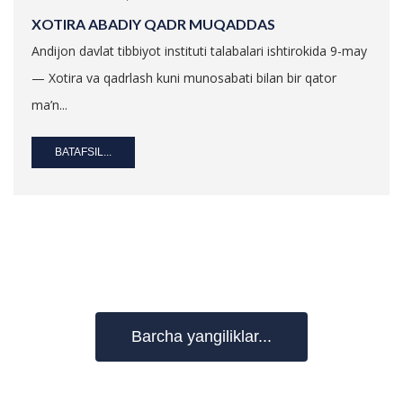
XOTIRA ABADIY QADR MUQADDAS
Andijon davlat tibbiyot instituti talabalari ishtirokida 9-may
— Xotira va qadrlash kuni munosabati bilan bir qator
ma’n...
BATAFSIL...
Barcha yangiliklar...