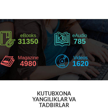
eBooks
eAudio
31350
785
Magazine
Videos
4980
1620
KUTUBXONA
YANGILIKLAR VA
TADBIRLAR