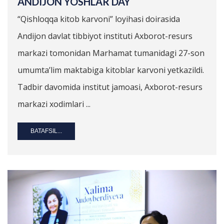
ANDIJON YOSHLAR DAY
“Qishloqqa kitob karvoni” loyihasi doirasida
Andijon davlat tibbiyot instituti Axborot-resurs
markazi tomonidan Marhamat tumanidagi 27-son
umumta’lim maktabiga kitoblar karvoni yetkazildi.
Tadbir davomida institut jamoasi, Axborot-resurs
markazi xodimlari ...
BATAFSIL...