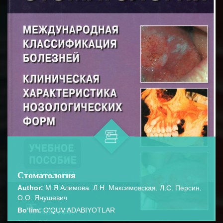
Стоматология
Author:
М.Я.Алимова. Л.Н. Максимовская. Л.С. Персин.
О.О. Янушевич
Bo‘lim:
O'QUV ADABIYOTLAR
☆
☆
☆
☆
☆