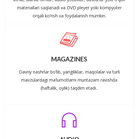
materiallari saqlanadi va DVD pleyer yoki kompyuter
orqali ko‘rish va foydalanish mumkin.
MAGAZINES
Davriy nashrlar bo‘lib, yangiliklar, maqolalar va turli
mavzulardagi ma’lumotlarni muntazam ravishda
(haftalik, oylik) taqdim etadi..