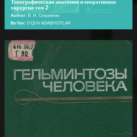
Топографическая анатомия и оперативная
хирургия том 2
Author:
В. И. Сигриенко
Bo‘lim:
O'QUV ADABIYOTLAR
☆
☆
☆
☆
☆
В учебнике представлены основные сведения по
топографической анатомии человеческого организма
BATAFSIL...
и оперативной хирургии. ...