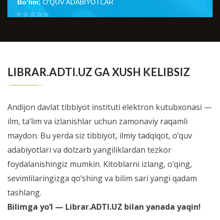
Bo‘lim:
O'QUV ADABIYOTLAR
☆
☆
☆
☆
☆
Неонатология ўқув қўлланмаси тиббиёт олий ўқув
юртлари талабаларига ушбу фан бўйича дарс
BATAFSIL...
ўтишнинг кўп йиллик тажрибаси н...
LIBRAR.ADTI.UZ GA XUSH KELIBSIZ
Andijon davlat tibbiyot instituti elektron kutubxonasi —
ilm, ta’lim va izlanishlar uchun zamonaviy raqamli
maydon. Bu yerda siz tibbiyot, ilmiy tadqiqot, o‘quv
adabiyotlari va dolzarb yangiliklardan tezkor
foydalanishingiz mumkin. Kitoblarni izlang, o‘qing,
sevimlilaringizga qo‘shing va bilim sari yangi qadam
tashlang.
Bilimga yo‘l — Librar.ADTI.UZ bilan yanada yaqin!