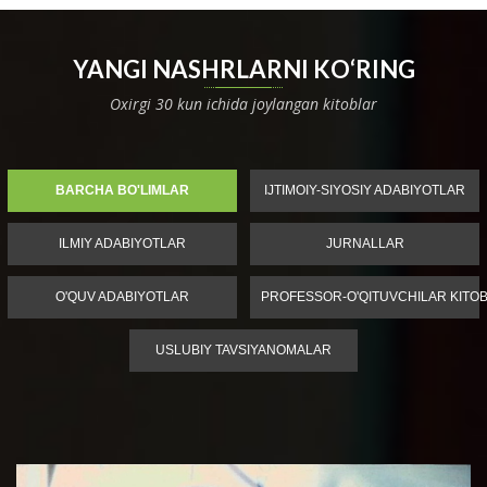
YANGI NASHRLARNI KO‘RING
Oxirgi 30 kun ichida joylangan kitoblar
BARCHA BO'LIMLAR
IJTIMOIY-SIYOSIY ADABIYOTLAR
ILMIY ADABIYOTLAR
JURNALLAR
O'QUV ADABIYOTLAR
PROFESSOR-O'QITUVCHILAR KITOB
USLUBIY TAVSIYANOMALAR