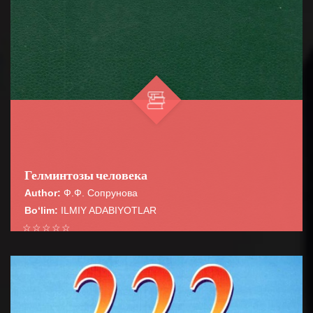
Гелминтозы человека
Author:
Ф.Ф. Сопрунова
Bo‘lim:
ILMIY ADABIYOTLAR
☆
☆
☆
☆
☆
В монографии освещены вопросы медицинской
гельминтологии, обще» эпидемиологии,
BATAFSIL...
сероэпидемиолопш и лабораторной диагности...