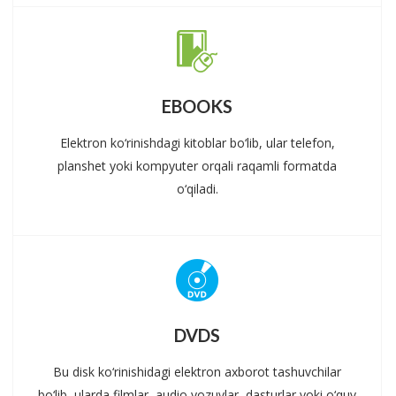
EBOOKS
Elektron ko‘rinishdagi kitoblar bo‘lib, ular telefon,
planshet yoki kompyuter orqali raqamli formatda
o‘qiladi.
DVDS
Bu disk ko‘rinishidagi elektron axborot tashuvchilar
bo‘lib, ularda filmlar, audio yozuvlar, dasturlar yoki o‘quv