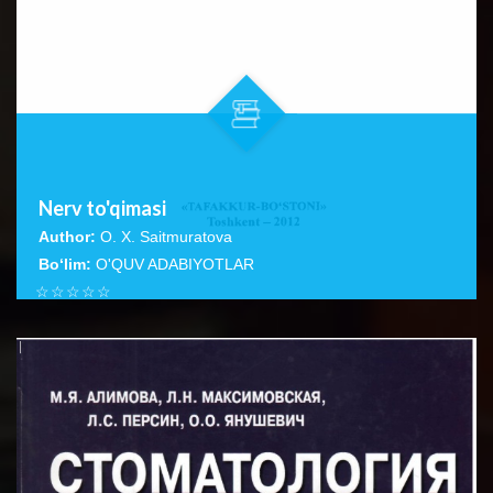
Nerv to'qimasi
Author:
O. X. Saitmuratova
Bo‘lim:
O'QUV ADABIYOTLAR
☆
☆
☆
☆
☆
Ushbu qo‘llanmada, asosan nerv hujayralarining tuzilishi,
turlari va ulaming boshqa hujayralardan farqi, nerv
BATAFSIL...
to‘qimasi,...