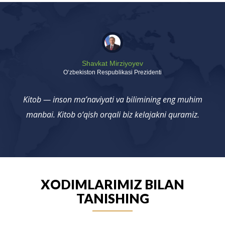
Shavkat Mirziyoyev
Oʻzbekiston Respublikasi Prezidenti
Kitob — inson ma’naviyati va bilimining eng muhim
manbai. Kitob o‘qish orqali biz kelajakni quramiz.
XODIMLARIMIZ BILAN
TANISHING