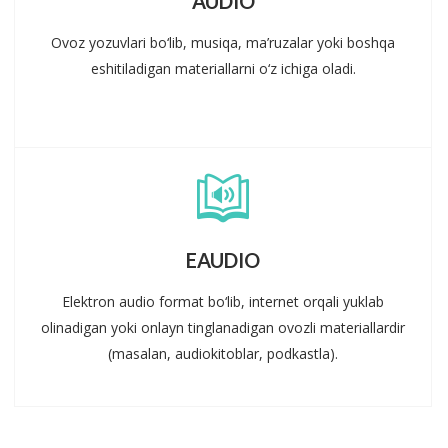
AUDIO
Ovoz yozuvlari bo‘lib, musiqa, ma’ruzalar yoki boshqa
eshitiladigan materiallarni o‘z ichiga oladi.
EAUDIO
Elektron audio format bo‘lib, internet orqali yuklab
olinadigan yoki onlayn tinglanadigan ovozli materiallardir
(masalan, audiokitoblar, podkastla).