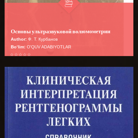
Основы ультразвуковой волюмометрии
Author:
Ф. Т. Курбанов
Bo‘lim:
O'QUV ADABIYOTLAR
☆
☆
☆
☆
☆
В руководстве систематизированы
волюмометрические расчеты в практической
BATAFSIL...
ультразвуковой диагностике, необходимые для пов...