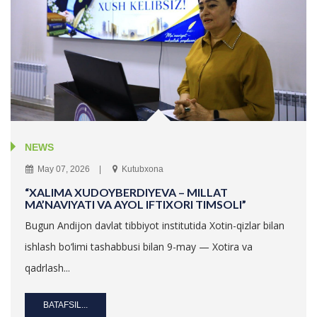
NEWS
May 07, 2026
Kutubxona
“XALIMA XUDOYBERDIYEVA – MILLAT
MA’NAVIYATI VA AYOL IFTIXORI TIMSOLI”
Bugun Andijon davlat tibbiyot institutida Xotin-qizlar bilan
ishlash bo‘limi tashabbusi bilan 9-may — Xotira va
qadrlash...
BATAFSIL...