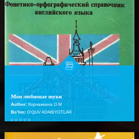
Мои любимые звуки
Author:
Корчажкина О.М
Bo‘lim:
O'QUV ADABIYOTLAR
☆
☆
☆
☆
☆
В справочник включены следующие материалы: