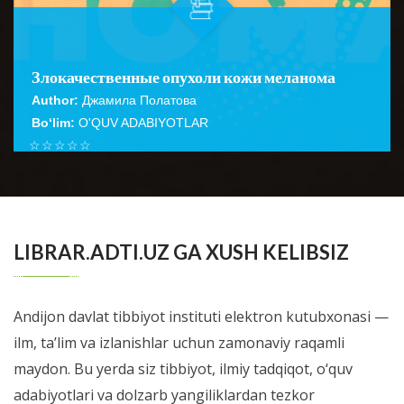
Злокачественные опухоли кожи меланома
Author:
Джамила Полатова
Bo‘lim:
O'QUV ADABIYOTLAR
☆
☆
☆
☆
☆
Учебное пособие посвящено вопросам этиологии,
эпидемиологии, классификации, диагностики, лечения
BATAFSIL...
и профилактики меланомы...
LIBRAR.ADTI.UZ GA XUSH KELIBSIZ
Andijon davlat tibbiyot instituti elektron kutubxonasi —
ilm, ta’lim va izlanishlar uchun zamonaviy raqamli
maydon. Bu yerda siz tibbiyot, ilmiy tadqiqot, o‘quv
adabiyotlari va dolzarb yangiliklardan tezkor