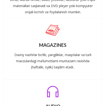
materiallari saqlanadi va DVD pleyer yoki kompyuter
orqali ko‘rish va foydalanish mumkin.
MAGAZINES
Davriy nashrlar bo‘lib, yangiliklar, maqolalar va turli
mavzulardagi ma’lumotlarni muntazam ravishda
(haftalik, oylik) taqdim etadi..