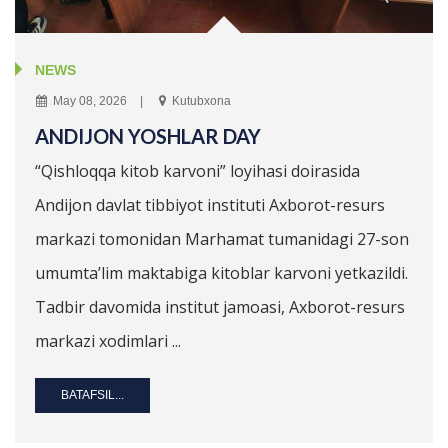
NEWS
May 08, 2026
Kutubxona
ANDIJON YOSHLAR DAY
“Qishloqqa kitob karvoni” loyihasi doirasida
Andijon davlat tibbiyot instituti Axborot-resurs
markazi tomonidan Marhamat tumanidagi 27-son
umumta’lim maktabiga kitoblar karvoni yetkazildi.
Tadbir davomida institut jamoasi, Axborot-resurs
markazi xodimlari ...
BATAFSIL...