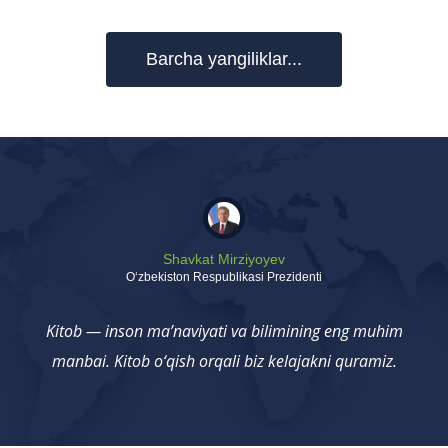
Barcha yangiliklar...
Shavkat Mirziyoyev
Oʻzbekiston Respublikasi Prezidenti
Kitob — inson ma’naviyati va bilimining eng muhim
manbai. Kitob o‘qish orqali biz kelajakni quramiz.