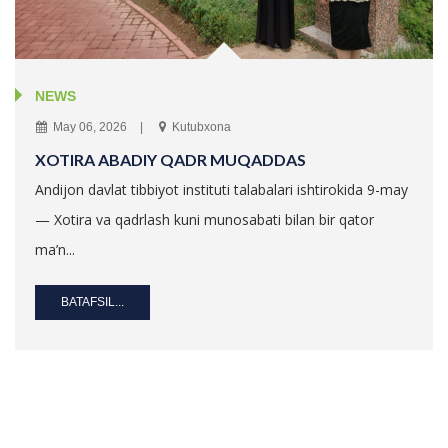
NEWS
May 06, 2026
Kutubxona
XOTIRA ABADIY QADR MUQADDAS
Andijon davlat tibbiyot instituti talabalari ishtirokida 9-may
— Xotira va qadrlash kuni munosabati bilan bir qator
ma’n...
BATAFSIL...