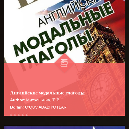
Английские модальные глаголы
Author:
Митрошкина, Т. В.
Bo‘lim:
O'QUV ADABIYOTLAR
☆
☆
☆
☆
☆
Справочник представляет собой практическое