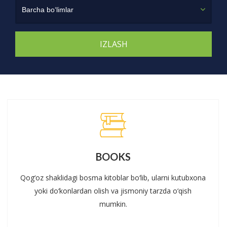
Barcha bo‘limlar
BOOKS
Qog‘oz shaklidagi bosma kitoblar bo‘lib, ularni kutubxona
yoki do‘konlardan olish va jismoniy tarzda o‘qish
mumkin.