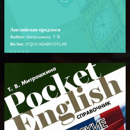
Английские предлоги
Author:
Митрошкина, Т. В.
Bo‘lim:
O'QUV ADABIYOTLAR
☆
☆
☆
☆
☆
Справочник содержит сведения о наиболее
употребительных предлогах предлогах современного
BATAFSIL...
языка, их особенностях и употр...