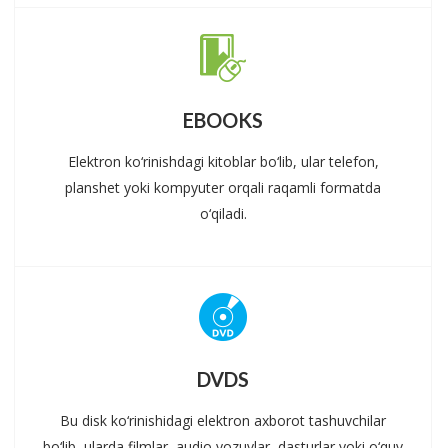
EBOOKS
Elektron ko‘rinishdagi kitoblar bo‘lib, ular telefon,
planshet yoki kompyuter orqali raqamli formatda
o‘qiladi.
DVDS
Bu disk ko‘rinishidagi elektron axborot tashuvchilar
bo‘lib, ularda filmlar, audio yozuvlar, dasturlar yoki o‘quv