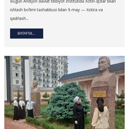
Bugun Andijon davlat tibbiyot institutida Xotin-qizlar bilan
ishlash bo‘limi tashabbusi bilan 9-may — Xotira va
qadrlash...
BATAFSIL...