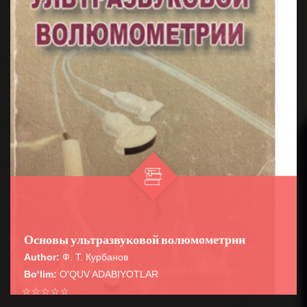
Основы ультразвуковой волюмометрии
Author:
Ф. Т. Курбанов
Bo‘lim:
O'QUV ADABIYOTLAR
☆
☆
☆
☆
☆