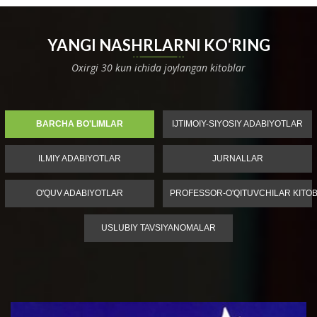
YANGI NASHRLARNI KO‘RING
Oxirgi 30 kun ichida joylangan kitoblar
BARCHA BO'LIMLAR
IJTIMOIY-SIYOSIY ADABIYOTLAR
ILMIY ADABIYOTLAR
JURNALLAR
O'QUV ADABIYOTLAR
PROFESSOR-O'QITUVCHILAR KITOB
USLUBIY TAVSIYANOMALAR