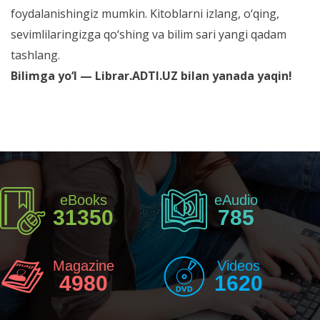
foydalanishingiz mumkin. Kitoblarni izlang, o‘qing,
sevimlilaringizga qo‘shing va bilim sari yangi qadam
tashlang.
Bilimga yo‘l — Librar.ADTI.UZ bilan yanada yaqin!
eBooks
eAudio
31350
785
Magazine
Videos
4980
1620