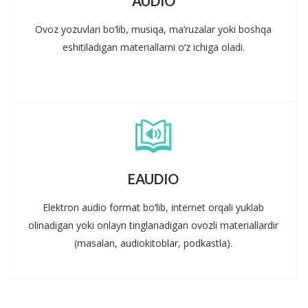
AUDIO
Ovoz yozuvlari bo‘lib, musiqa, ma’ruzalar yoki boshqa
eshitiladigan materiallarni o‘z ichiga oladi.
EAUDIO
Elektron audio format bo‘lib, internet orqali yuklab
olinadigan yoki onlayn tinglanadigan ovozli materiallardir
(masalan, audiokitoblar, podkastla).