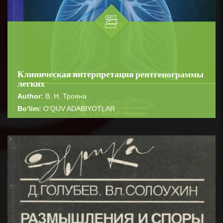
Клиническая интерпретация рентгенограммы
легких
Author:
В. Н. Трояна
Bo‘lim:
O'QUV ADABIYOTLAR
☆
☆
☆
☆
☆
Учебник справочник по описанию рентгенограмм
органов грудной клетки предназначен студентам
BATAFSIL...
медицинских вузов и практикую...