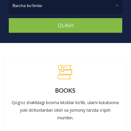
Barcha bo‘limlar
BOOKS
Qog‘oz shaklidagi bosma kitoblar bo‘lib, ularni kutubxona
yoki do‘konlardan olish va jismoniy tarzda o‘qish
mumkin.