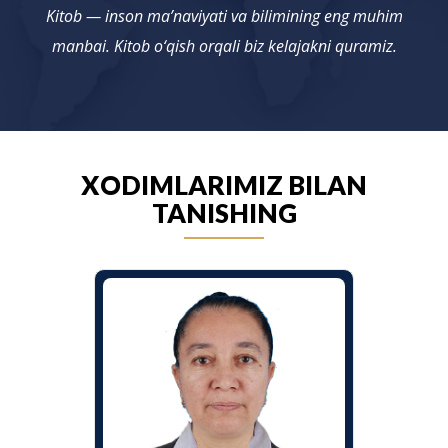
Kitob — inson ma’naviyati va bilimining eng muhim
manbai. Kitob o‘qish orqali biz kelajakni quramiz.
XODIMLARIMIZ BILAN
TANISHING