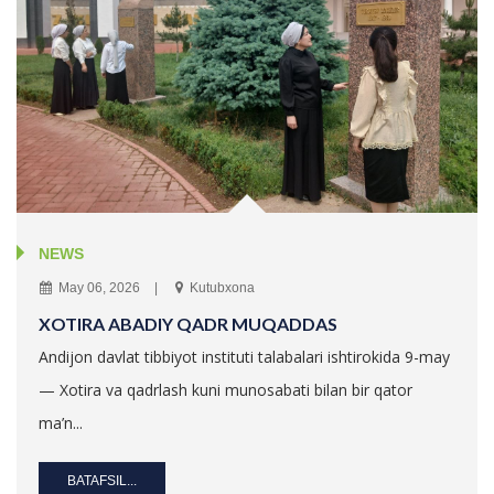
NEWS
May 06, 2026
Kutubxona
XOTIRA ABADIY QADR MUQADDAS
Andijon davlat tibbiyot instituti talabalari ishtirokida 9-may
— Xotira va qadrlash kuni munosabati bilan bir qator
ma’n...
BATAFSIL...