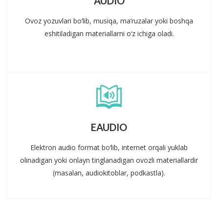
AUDIO
Ovoz yozuvlari bo‘lib, musiqa, ma’ruzalar yoki boshqa
eshitiladigan materiallarni o‘z ichiga oladi.
EAUDIO
Elektron audio format bo‘lib, internet orqali yuklab
olinadigan yoki onlayn tinglanadigan ovozli materiallardir
(masalan, audiokitoblar, podkastla).