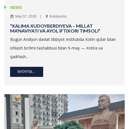
NEWS
May 07, 2026
Kutubxona
“XALIMA XUDOYBERDIYEVA – MILLAT
MA’NAVIYATI VA AYOL IFTIXORI TIMSOLI”
Bugun Andijon davlat tibbiyot institutida Xotin-qizlar bilan
ishlash bo‘limi tashabbusi bilan 9-may — Xotira va
qadrlash...
BATAFSIL...