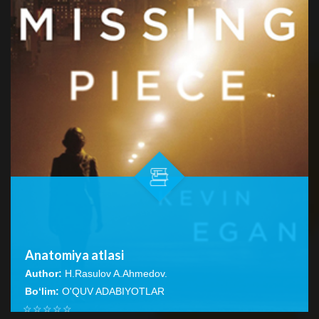
Anatomiya atlasi
Author:
H.Rasulov A.Ahmedov.
Bo‘lim:
O'QUV ADABIYOTLAR
☆
☆
☆
☆
☆