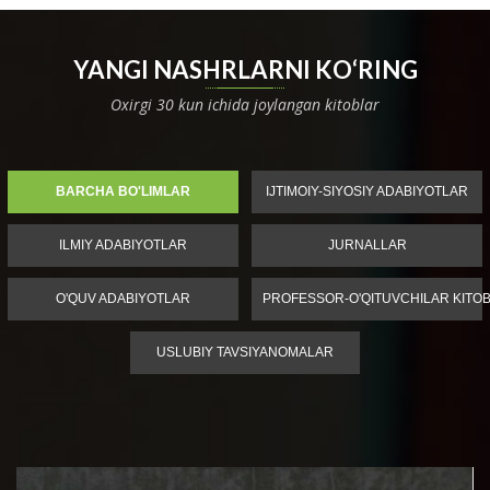
YANGI NASHRLARNI KO‘RING
Oxirgi 30 kun ichida joylangan kitoblar
BARCHA BO'LIMLAR
IJTIMOIY-SIYOSIY ADABIYOTLAR
ILMIY ADABIYOTLAR
JURNALLAR
O'QUV ADABIYOTLAR
PROFESSOR-O'QITUVCHILAR KITOB
USLUBIY TAVSIYANOMALAR