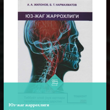
Юз-жағ жаррохлиги