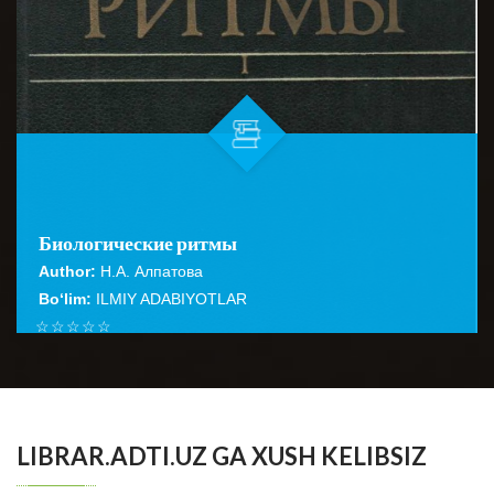
Биологические ритмы
Author:
Н.А. Алпатова
Bo‘lim:
ILMIY ADABIYOTLAR
☆
☆
☆
☆
☆
Коллективная монография, написанная учеными США,
Англин, ФРГ, Нидерландов и Канады, посвящена
BATAFSIL...
различным аспектам ритмиче...
LIBRAR.ADTI.UZ GA XUSH KELIBSIZ