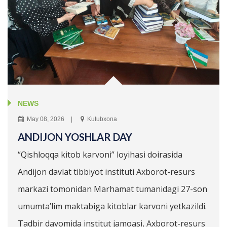
NEWS
May 08, 2026
Kutubxona
ANDIJON YOSHLAR DAY
“Qishloqqa kitob karvoni” loyihasi doirasida
Andijon davlat tibbiyot instituti Axborot-resurs
markazi tomonidan Marhamat tumanidagi 27-son
umumta’lim maktabiga kitoblar karvoni yetkazildi.
Tadbir davomida institut jamoasi, Axborot-resurs