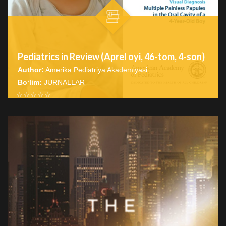
Pediatrics in Review (Aprel oyi, 46-tom, 4-son)
Author:
Amerika Pediatriya Akademiyasi
Bo‘lim:
JURNALLAR
☆
☆
☆
☆
☆
The publication includes brief diagnostic briefs on
prevention strategies for Respiratory Syncytial Virus (RSV)
BATAFSIL...
infect...