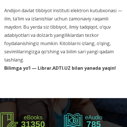
Andijon davlat tibbiyot instituti elektron kutubxonasi —
ilm, ta’lim va izlanishlar uchun zamonaviy raqamli
maydon. Bu yerda siz tibbiyot, ilmiy tadqiqot, o‘quv
adabiyotlari va dolzarb yangiliklardan tezkor
foydalanishingiz mumkin. Kitoblarni izlang, o‘qing,
sevimlilaringizga qo‘shing va bilim sari yangi qadam
tashlang.
Bilimga yo‘l — Librar.ADTI.UZ bilan yanada yaqin!
eBooks
eAudio
31350
785