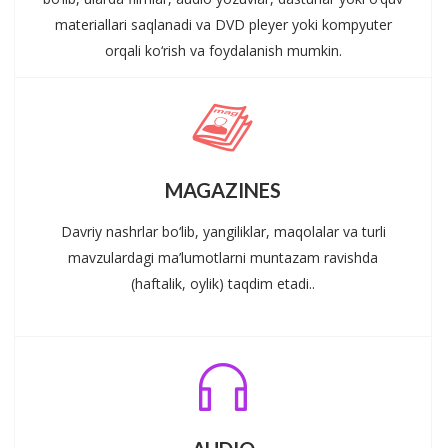
materiallari saqlanadi va DVD pleyer yoki kompyuter
orqali ko‘rish va foydalanish mumkin.
MAGAZINES
Davriy nashrlar bo‘lib, yangiliklar, maqolalar va turli
mavzulardagi ma’lumotlarni muntazam ravishda
(haftalik, oylik) taqdim etadi..