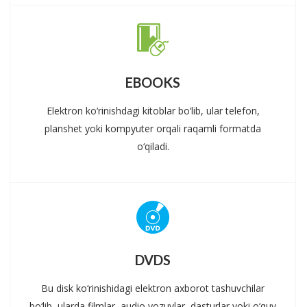
EBOOKS
Elektron ko‘rinishdagi kitoblar bo‘lib, ular telefon,
planshet yoki kompyuter orqali raqamli formatda
o‘qiladi.
DVDS
Bu disk ko‘rinishidagi elektron axborot tashuvchilar
bo‘lib, ularda filmlar, audio yozuvlar, dasturlar yoki o‘quv