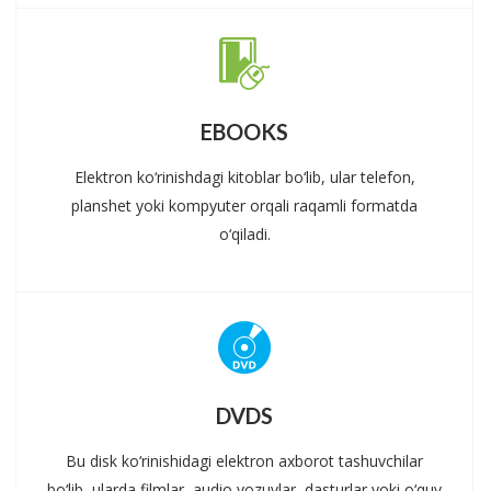
EBOOKS
Elektron ko‘rinishdagi kitoblar bo‘lib, ular telefon,
planshet yoki kompyuter orqali raqamli formatda
o‘qiladi.
DVDS
Bu disk ko‘rinishidagi elektron axborot tashuvchilar
bo‘lib, ularda filmlar, audio yozuvlar, dasturlar yoki o‘quv