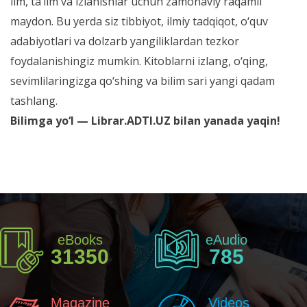
ilm, ta’lim va izlanishlar uchun zamonaviy raqamli
maydon. Bu yerda siz tibbiyot, ilmiy tadqiqot, o‘quv
adabiyotlari va dolzarb yangiliklardan tezkor
foydalanishingiz mumkin. Kitoblarni izlang, o‘qing,
sevimlilaringizga qo‘shing va bilim sari yangi qadam
tashlang.
Bilimga yo‘l — Librar.ADTI.UZ bilan yanada yaqin!
eBooks
eAudio
31350
785
Magazine
Videos