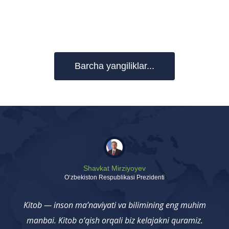
Barcha yangiliklar...
Shavkat Mirziyoyev
Oʻzbekiston Respublikasi Prezidenti
Kitob — inson ma’naviyati va bilimining eng muhim
manbai. Kitob o‘qish orqali biz kelajakni quramiz.