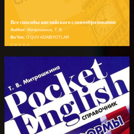
Все способы английского словообразования
Author:
Митрошкина, Т. В.
Bo‘lim:
O'QUV ADABIYOTLAR
☆
☆
☆
☆
☆
Справочник содержит подробные сведения о
способах словообразования английских имен
BATAFSIL...
существительных прилагательных глаго...