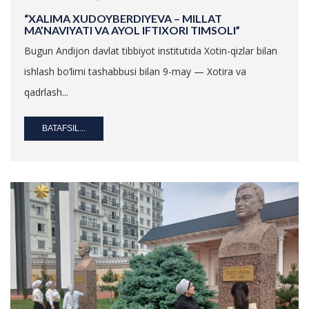
“XALIMA XUDOYBERDIYEVA – MILLAT
MA’NAVIYATI VA AYOL IFTIXORI TIMSOLI”
Bugun Andijon davlat tibbiyot institutida Xotin-qizlar bilan
ishlash bo‘limi tashabbusi bilan 9-may — Xotira va
qadrlash...
BATAFSIL...