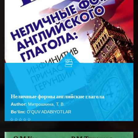
Неличные формы английские глагола
Author:
Митрошкина, Т. В.
Bo‘lim:
O'QUV ADABIYOTLAR
☆
☆
☆
☆
☆
Справочник содержит подробное описание правил