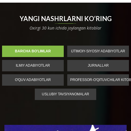
YANGI NASHRLARNI KO‘RING
Oxirgi 30 kun ichida joylangan kitoblar
BARCHA BO'LIMLAR
IJTIMOIY-SIYOSIY ADABIYOTLAR
ILMIY ADABIYOTLAR
JURNALLAR
O'QUV ADABIYOTLAR
PROFESSOR-O'QITUVCHILAR KITOB
USLUBIY TAVSIYANOMALAR