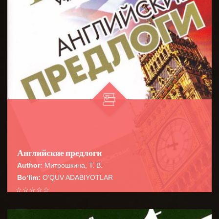
Английские предлоги
Author:
Митрошкина, Т. В.
Bo‘lim:
O'QUV ADABIYOTLAR
☆
☆
☆
☆
☆
Справочник содержит сведения о наиболее