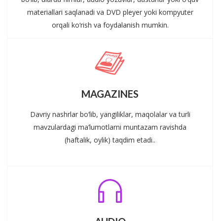
materiallari saqlanadi va DVD pleyer yoki kompyuter
orqali ko‘rish va foydalanish mumkin.
MAGAZINES
Davriy nashrlar bo‘lib, yangiliklar, maqolalar va turli
mavzulardagi ma’lumotlarni muntazam ravishda
(haftalik, oylik) taqdim etadi..