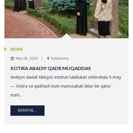
NEWS
May 06, 2026
Kutubxona
XOTIRA ABADIY QADR MUQADDAS
Andijon davlat tibbiyot instituti talabalari ishtirokida 9-may
— Xotira va qadrlash kuni munosabati bilan bir qator
ma’n...
BATAFSIL...