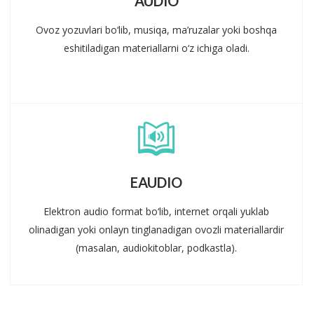
AUDIO
Ovoz yozuvlari bo‘lib, musiqa, ma’ruzalar yoki boshqa
eshitiladigan materiallarni o‘z ichiga oladi.
EAUDIO
Elektron audio format bo‘lib, internet orqali yuklab
olinadigan yoki onlayn tinglanadigan ovozli materiallardir
(masalan, audiokitoblar, podkastla).