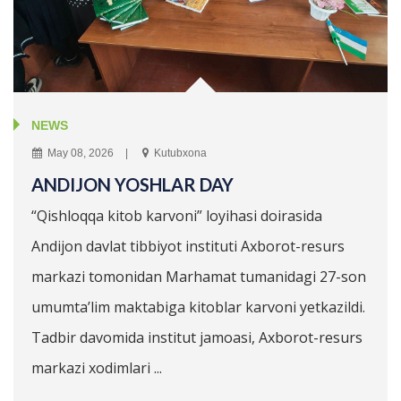
NEWS
May 08, 2026
Kutubxona
ANDIJON YOSHLAR DAY
“Qishloqqa kitob karvoni” loyihasi doirasida
Andijon davlat tibbiyot instituti Axborot-resurs
markazi tomonidan Marhamat tumanidagi 27-son
umumta’lim maktabiga kitoblar karvoni yetkazildi.
Tadbir davomida institut jamoasi, Axborot-resurs
markazi xodimlari ...