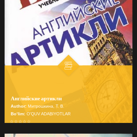
Английские артикли
Author:
Митрошкина, Т. В.
Bo‘lim:
O'QUV ADABIYOTLAR
☆
☆
☆
☆
☆
Справочник содержит подробные сведения о системе