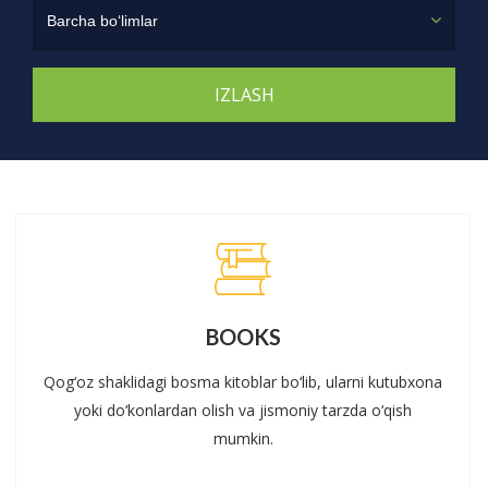
Barcha bo‘limlar
BOOKS
Qog‘oz shaklidagi bosma kitoblar bo‘lib, ularni kutubxona
yoki do‘konlardan olish va jismoniy tarzda o‘qish
mumkin.