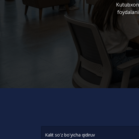
Kutubxona
foydalani