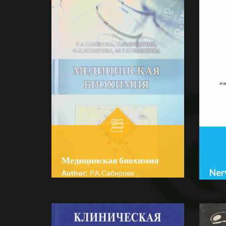
Медицинская биохимия
Nerv
Author:
Р.А.Сабирова ,
Н.М.Юлдашев, Ф.Х.Иноятова,
Auth
М.У. Кулманова.
Bo‘l
Bo‘lim:
O'QUV ADABIYOTLAR
☆
☆
☆
☆
☆
☆
☆
Ushb