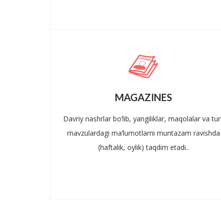
MAGAZINES
Davriy nashrlar bo‘lib, yangiliklar, maqolalar va turl
mavzulardagi ma’lumotlarni muntazam ravishda
(haftalik, oylik) taqdim etadi..