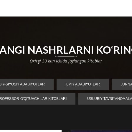
ANGI NASHRLARNI KO‘RI
Oxirgi 30 kun ichida joylangan kitoblar
MOIY-SIYOSIY ADABIYOTLAR
ILMIY ADABIYOTLAR
JURN
ROFESSOR-O'QITUVCHILAR KITOBLARI
USLUBIY TAVSIYANOMAL