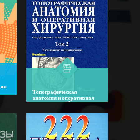
ены
В руководстве
систематизированы
волюмометрические расчеты в
BATAFSIL...
практической ультразвуковой
диагностике, необходимые для
пов...
оли
Топографическая
анатомия и оперативная
хирургия том 2
R
Author:
В. И. Сигриенко
Bo‘lim:
O'QUV ADABIYOTLAR
но
☆
☆
☆
☆
☆
В учебнике представлены
ации,