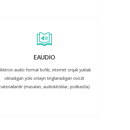
EAUDIO
lektron audio format bo‘lib, internet orqali yuklab
olinadigan yoki onlayn tinglanadigan ovozli
ateriallardir (masalan, audiokitoblar, podkastla).