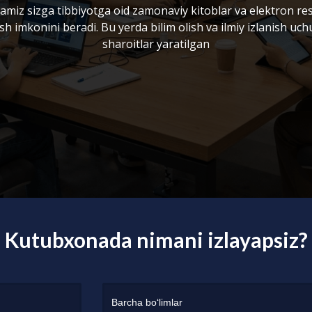
miz sizga tibbiyotga oid zamonaviy kitoblar va elektron re
sh imkonini beradi. Bu yerda bilim olish va ilmiy izlanish uc
sharoitlar yaratilgan
Kutubxonada nimani izlayapsiz?
Barcha bo‘limlar