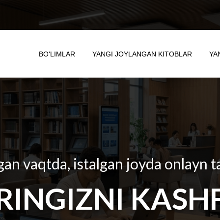
BO'LIMLAR
YANGI JOYLANGAN KITOBLAR
YA
gan vaqtda, istalgan joyda onlayn t
RINGIZNI KASHF