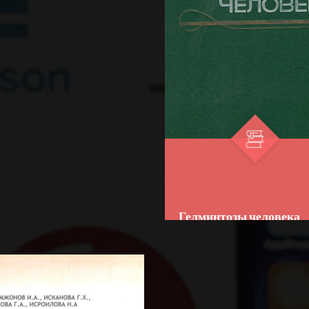
диагностики, лечения и
такое вирусы: потомки
профилактики меланомы...
стоятельно
люционировавших форм
FSIL...
и, итог регресса бактерий,
сившиеся гены или пр...
Гелминтозы человека
Author:
Ф.Ф. Сопрунова
Bo‘lim:
ILMIY ADABIYOTLAR
☆
☆
☆
☆
☆
В монографии освещены
вопросы медицинской