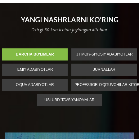
YANGI NASHRLARNI KO‘RING
Oxirgi 30 kun ichida joylangan kitoblar
BARCHA BO'LIMLAR
IJTIMOIY-SIYOSIY ADABIYOTLAR
ILMIY ADABIYOTLAR
JURNALLAR
O'QUV ADABIYOTLAR
PROFESSOR-O'QITUVCHILAR KITOB
USLUBIY TAVSIYANOMALAR