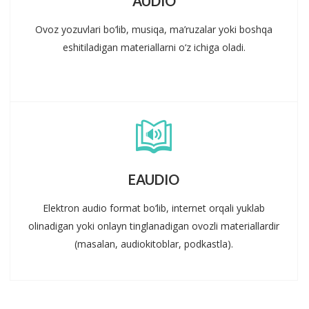
AUDIO
Ovoz yozuvlari bo‘lib, musiqa, ma’ruzalar yoki boshqa
eshitiladigan materiallarni o‘z ichiga oladi.
EAUDIO
Elektron audio format bo‘lib, internet orqali yuklab
olinadigan yoki onlayn tinglanadigan ovozli materiallardir
(masalan, audiokitoblar, podkastla).