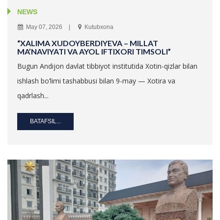
NEWS
May 07, 2026
Kutubxona
“XALIMA XUDOYBERDIYEVA – MILLAT
MA’NAVIYATI VA AYOL IFTIXORI TIMSOLI”
Bugun Andijon davlat tibbiyot institutida Xotin-qizlar bilan
ishlash bo‘limi tashabbusi bilan 9-may — Xotira va
qadrlash...
BATAFSIL...