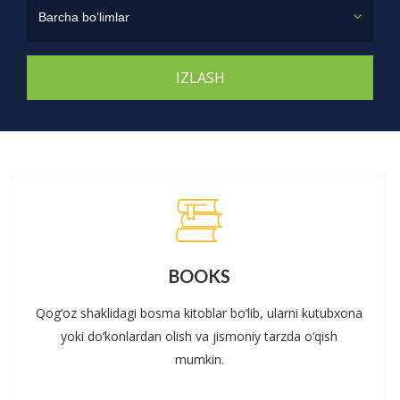
Barcha bo‘limlar
BOOKS
Qog‘oz shaklidagi bosma kitoblar bo‘lib, ularni kutubxona
yoki do‘konlardan olish va jismoniy tarzda o‘qish
mumkin.