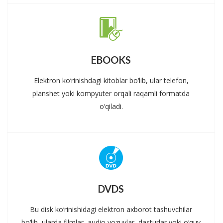
EBOOKS
Elektron ko‘rinishdagi kitoblar bo‘lib, ular telefon,
planshet yoki kompyuter orqali raqamli formatda
o‘qiladi.
DVDS
Bu disk ko‘rinishidagi elektron axborot tashuvchilar
bo‘lib, ularda filmlar, audio yozuvlar, dasturlar yoki o‘quv