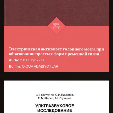
Электрическая активност головного мозга при
образовании простых форм временной связи
Author:
В.С. Русинов
Bo‘lim:
O'QUV ADABIYOTLAR
☆
☆
☆
☆
☆
В сборнике представлены результаты
экспериментальных работ сотрудников лаборатории
BATAFSIL...
общей физиологии временных связей Инс...