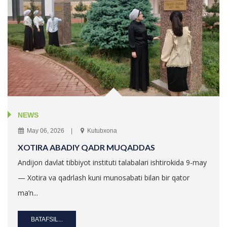
NEWS
May 06, 2026
Kutubxona
XOTIRA ABADIY QADR MUQADDAS
Andijon davlat tibbiyot instituti talabalari ishtirokida 9-may
— Xotira va qadrlash kuni munosabati bilan bir qator
ma’n...
BATAFSIL...