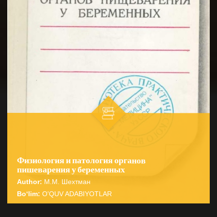
Физиология и патология органов
пишеварения у беременных
Author:
М.М. Шехтман
Bo‘lim:
O'QUV ADABIYOTLAR
☆
☆
☆
☆
☆