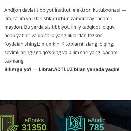
Andijon davlat tibbiyot instituti elektron kutubxonasi —
ilm, ta’lim va izlanishlar uchun zamonaviy raqamli
maydon. Bu yerda siz tibbiyot, ilmiy tadqiqot, o‘quv
adabiyotlari va dolzarb yangiliklardan tezkor
foydalanishingiz mumkin. Kitoblarni izlang, o‘qing,
sevimlilaringizga qo‘shing va bilim sari yangi qadam
tashlang.
Bilimga yo‘l — Librar.ADTI.UZ bilan yanada yaqin!
eBooks
eAudio
31350
785