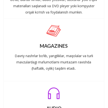
materiallari saqlanadi va DVD pleyer yoki kompyuter
orqali ko‘rish va foydalanish mumkin.
MAGAZINES
Davriy nashrlar bo‘lib, yangiliklar, maqolalar va turli
mavzulardagi ma’lumotlarni muntazam ravishda
(haftalik, oylik) taqdim etadi..