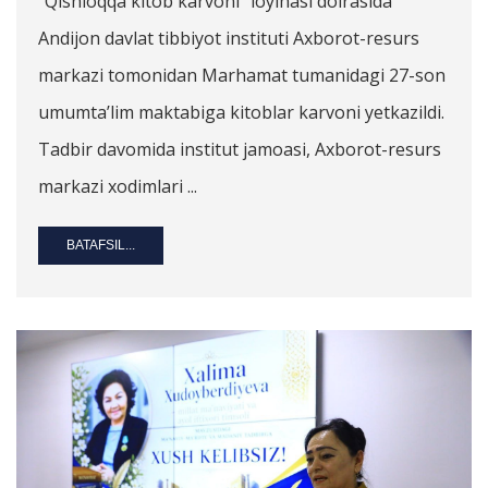
“Qishloqqa kitob karvoni” loyihasi doirasida
Andijon davlat tibbiyot instituti Axborot-resurs
markazi tomonidan Marhamat tumanidagi 27-son
umumta’lim maktabiga kitoblar karvoni yetkazildi.
Tadbir davomida institut jamoasi, Axborot-resurs
markazi xodimlari ...
BATAFSIL...