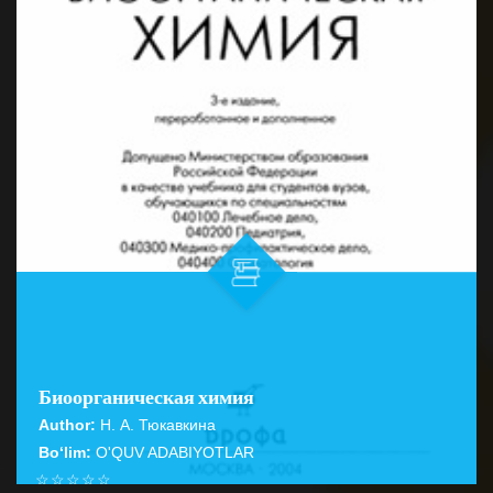
Биоорганическая химия
Author:
Н. А. Тюкавкина
Bo‘lim:
O'QUV ADABIYOTLAR
☆
☆
☆
☆
☆