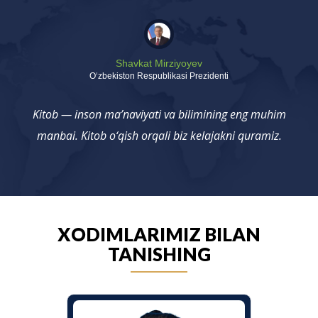
Shavkat Mirziyoyev
Oʻzbekiston Respublikasi Prezidenti
Kitob — inson ma’naviyati va bilimining eng muhim
manbai. Kitob o‘qish orqali biz kelajakni quramiz.
XODIMLARIMIZ BILAN
TANISHING