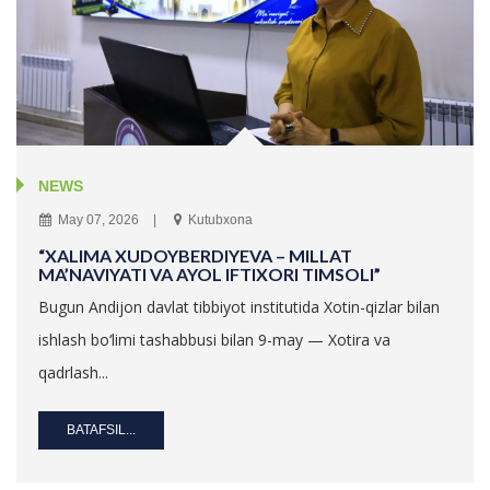
NEWS
May 07, 2026
Kutubxona
“XALIMA XUDOYBERDIYEVA – MILLAT
MA’NAVIYATI VA AYOL IFTIXORI TIMSOLI”
Bugun Andijon davlat tibbiyot institutida Xotin-qizlar bilan
ishlash bo‘limi tashabbusi bilan 9-may — Xotira va
qadrlash...
BATAFSIL...