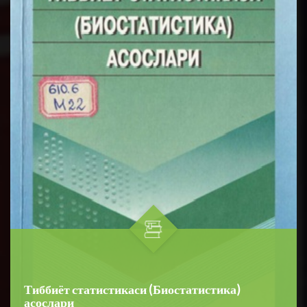
Тиббиёт статистикаси (Биостатистика)
асослари