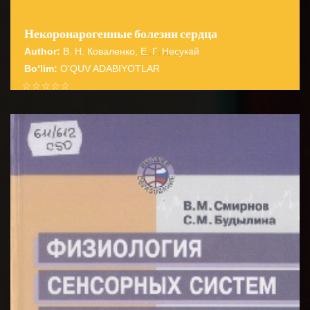
Некоронарогенные болезни сердца
Author:
В. Н. Коваленко, Е. Г. Несукай
Bo‘lim:
O'QUV ADABIYOTLAR
☆
☆
☆
☆
☆
В книге изложены современные взгляды на
некоронарогенные болезни сердца, даны их
BATAFSIL...
систематизация и методологические подхо...