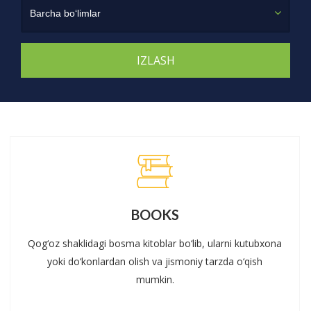
Barcha bo‘limlar
BOOKS
Qog‘oz shaklidagi bosma kitoblar bo‘lib, ularni kutubxona
yoki do‘konlardan olish va jismoniy tarzda o‘qish
mumkin.