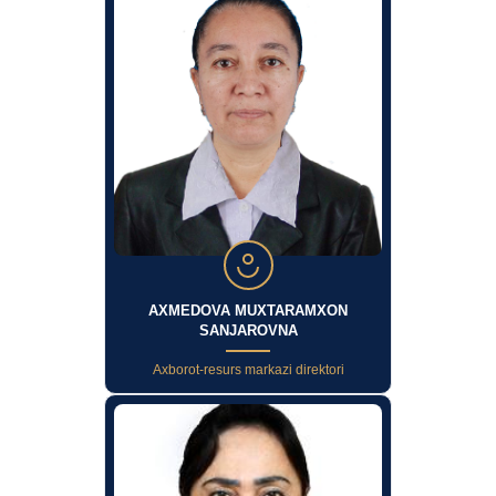
AXMEDOVA MUXTARAMXON
SANJAROVNA
Axborot-resurs markazi direktori