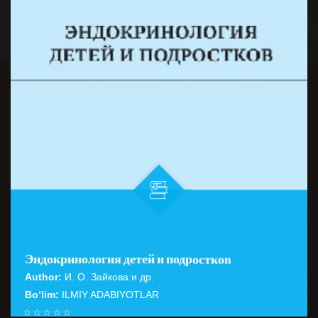
Эндокринология детей и подростков
Author:
И. О. Зайкова и др.
Bo‘lim:
ILMIY ADABIYOTLAR
☆
☆
☆
☆
☆