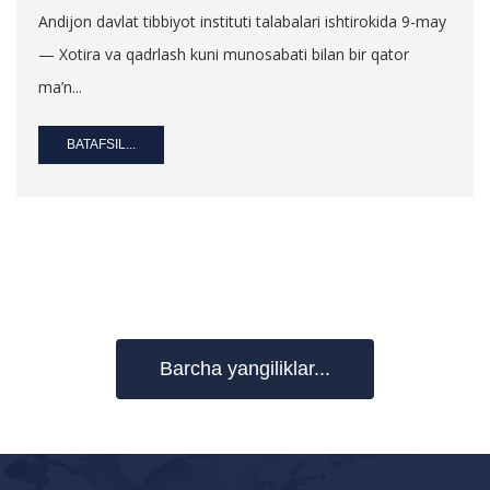
Andijon davlat tibbiyot instituti talabalari ishtirokida 9-may
— Xotira va qadrlash kuni munosabati bilan bir qator
ma’n...
BATAFSIL...
Barcha yangiliklar...