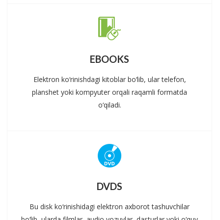
EBOOKS
Elektron ko‘rinishdagi kitoblar bo‘lib, ular telefon,
planshet yoki kompyuter orqali raqamli formatda
o‘qiladi.
DVDS
Bu disk ko‘rinishidagi elektron axborot tashuvchilar
bo‘lib, ularda filmlar, audio yozuvlar, dasturlar yoki o‘quv