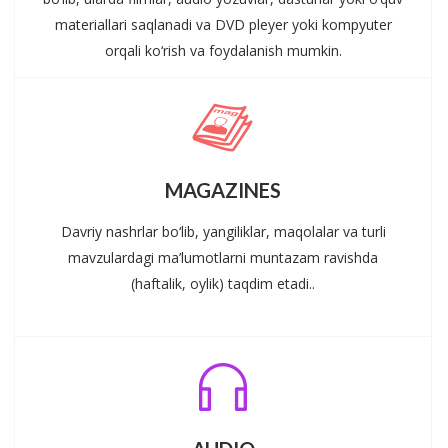
materiallari saqlanadi va DVD pleyer yoki kompyuter
orqali ko‘rish va foydalanish mumkin.
MAGAZINES
Davriy nashrlar bo‘lib, yangiliklar, maqolalar va turli
mavzulardagi ma’lumotlarni muntazam ravishda
(haftalik, oylik) taqdim etadi..