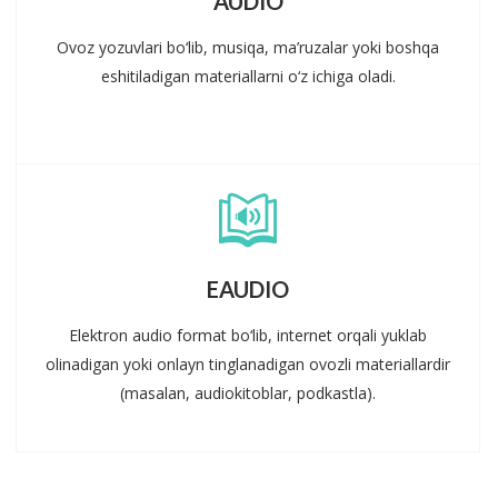
AUDIO
Ovoz yozuvlari bo‘lib, musiqa, ma’ruzalar yoki boshqa
eshitiladigan materiallarni o‘z ichiga oladi.
EAUDIO
Elektron audio format bo‘lib, internet orqali yuklab
olinadigan yoki onlayn tinglanadigan ovozli materiallardir
(masalan, audiokitoblar, podkastla).