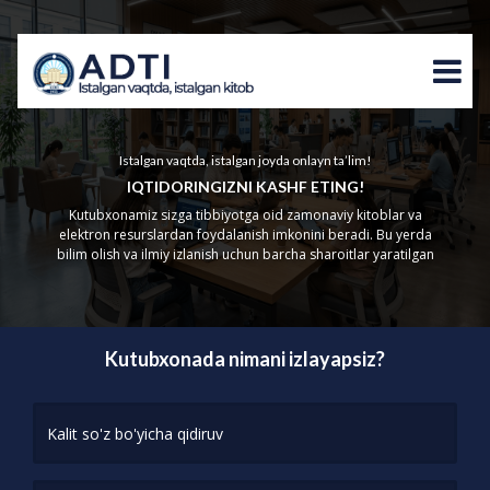
Istalgan vaqtda, istalgan joyda onlayn ta’lim!
IQTIDORINGIZNI KASHF ETING!
Kutubxonamiz sizga tibbiyotga oid zamonaviy kitoblar va
elektron resurslardan foydalanish imkonini beradi. Bu yerda
bilim olish va ilmiy izlanish uchun barcha sharoitlar yaratilgan
Kutubxonada nimani izlayapsiz?