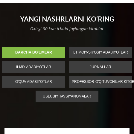
YANGI NASHRLARNI KO‘RING
Oxirgi 30 kun ichida joylangan kitoblar
BARCHA BO'LIMLAR
IJTIMOIY-SIYOSIY ADABIYOTLAR
ILMIY ADABIYOTLAR
JURNALLAR
O'QUV ADABIYOTLAR
PROFESSOR-O'QITUVCHILAR KITOB
USLUBIY TAVSIYANOMALAR