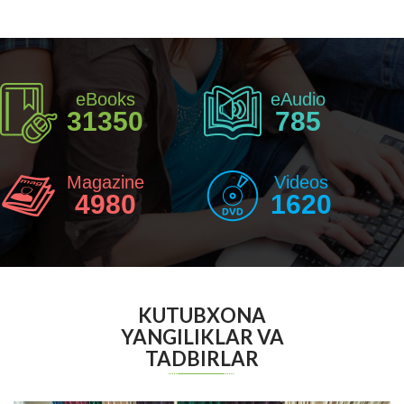
eBooks
eAudio
31350
785
Magazine
Videos
4980
1620
KUTUBXONA
YANGILIKLAR VA
TADBIRLAR