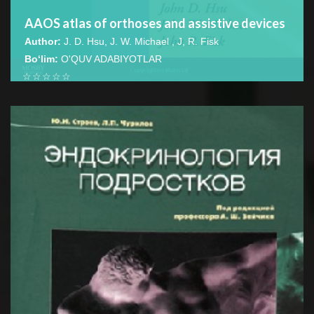
AAOS atlas of orthoses and assistive devices
Author:
J. D. Hsu, J. W. Michael , J, R. Fisk
Bo‘lim:
O'QUV ADABIYOTLAR
☆
☆
☆
☆
☆
This textbook is an indispensable resource for
orthopaedic surgeons, rehabilitation physicians, physical
BATAFSIL...
therapists, and...