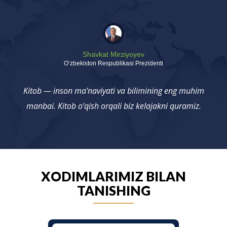
Shavkat Mirziyoyev
Oʻzbekiston Respublikasi Prezidenti
Kitob — inson ma’naviyati va bilimining eng muhim
manbai. Kitob o‘qish orqali biz kelajakni quramiz.
XODIMLARIMIZ BILAN
TANISHING