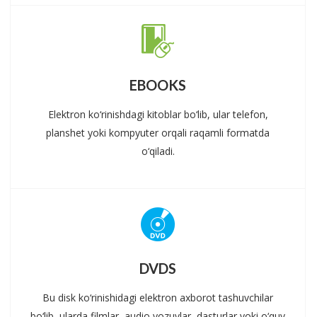
EBOOKS
Elektron ko‘rinishdagi kitoblar bo‘lib, ular telefon,
planshet yoki kompyuter orqali raqamli formatda
o‘qiladi.
DVDS
Bu disk ko‘rinishidagi elektron axborot tashuvchilar
bo‘lib, ularda filmlar, audio yozuvlar, dasturlar yoki o‘quv