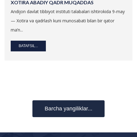
XOTIRA ABADIY QADR MUQADDAS
Andijon davlat tibbiyot instituti talabalari ishtirokida 9-may
— Xotira va qadrlash kuni munosabati bilan bir qator
ma’n...
BATAFSIL...
Barcha yangiliklar...