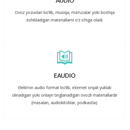
AUDIO
Ovoz yozuvlari bo‘lib, musiqa, ma’ruzalar yoki boshqa
eshitiladigan materiallarni o‘z ichiga oladi.
EAUDIO
Elektron audio format bo‘lib, internet orqali yuklab
olinadigan yoki onlayn tinglanadigan ovozli materiallardir
(masalan, audiokitoblar, podkastla).