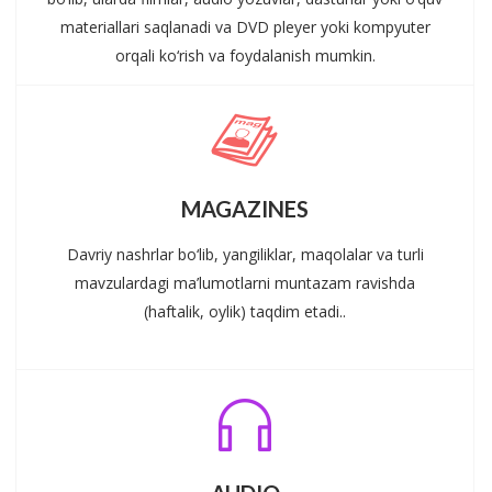
materiallari saqlanadi va DVD pleyer yoki kompyuter
orqali ko‘rish va foydalanish mumkin.
MAGAZINES
Davriy nashrlar bo‘lib, yangiliklar, maqolalar va turli
mavzulardagi ma’lumotlarni muntazam ravishda
(haftalik, oylik) taqdim etadi..