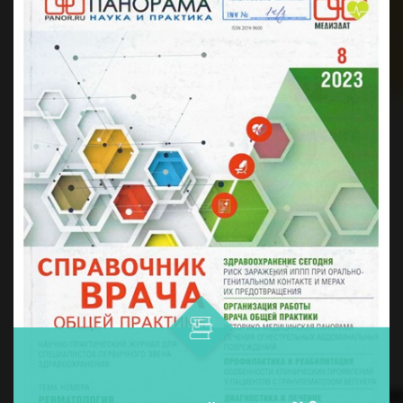
дармонларни қўллашнинг ўнта ...