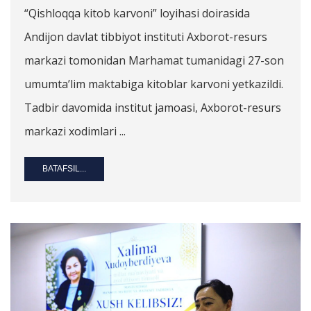
“Qishloqqa kitob karvoni” loyihasi doirasida
Andijon davlat tibbiyot instituti Axborot-resurs
markazi tomonidan Marhamat tumanidagi 27-son
umumta’lim maktabiga kitoblar karvoni yetkazildi.
Tadbir davomida institut jamoasi, Axborot-resurs
markazi xodimlari ...
BATAFSIL...