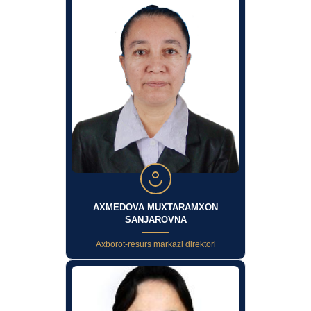
AXMEDOVA MUXTARAMXON
SANJAROVNA
Axborot-resurs markazi direktori