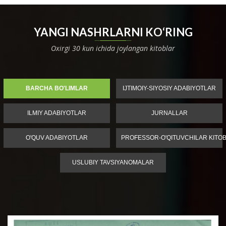
YANGI NASHRLARNI KO‘RING
Oxirgi 30 kun ichida joylangan kitoblar
BARCHA BO'LIMLAR
IJTIMOIY-SIYOSIY ADABIYOTLAR
ILMIY ADABIYOTLAR
JURNALLAR
O'QUV ADABIYOTLAR
PROFESSOR-O'QITUVCHILAR KITOB
USLUBIY TAVSIYANOMALAR