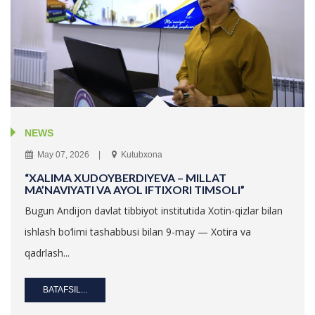
NEWS
May 07, 2026
Kutubxona
“XALIMA XUDOYBERDIYEVA – MILLAT
MA’NAVIYATI VA AYOL IFTIXORI TIMSOLI”
Bugun Andijon davlat tibbiyot institutida Xotin-qizlar bilan
ishlash bo‘limi tashabbusi bilan 9-may — Xotira va
qadrlash...
BATAFSIL...