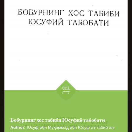
Бобурнинг хос табиби Юсуфий табобати
Author:
Юсуф ибн Муҳаммад ибн Юсуф ат-табиб ал-