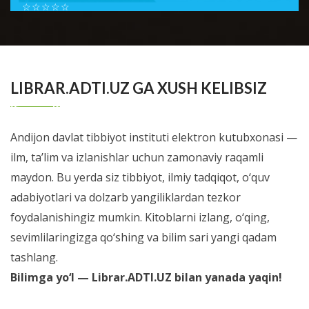
☆
☆
☆
☆
☆
Шестой номер журнала Справочник врача общей
практики посвящен проблемам доказательной
BATAFSIL...
медиицины. В новом номере мы позна...
LIBRAR.ADTI.UZ GA XUSH KELIBSIZ
Andijon davlat tibbiyot instituti elektron kutubxonasi —
ilm, ta’lim va izlanishlar uchun zamonaviy raqamli
maydon. Bu yerda siz tibbiyot, ilmiy tadqiqot, o‘quv
adabiyotlari va dolzarb yangiliklardan tezkor
foydalanishingiz mumkin. Kitoblarni izlang, o‘qing,
sevimlilaringizga qo‘shing va bilim sari yangi qadam
tashlang.
Bilimga yo‘l — Librar.ADTI.UZ bilan yanada yaqin!