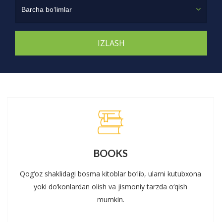
Barcha bo‘limlar
BOOKS
Qog‘oz shaklidagi bosma kitoblar bo‘lib, ularni kutubxona
yoki do‘konlardan olish va jismoniy tarzda o‘qish
mumkin.