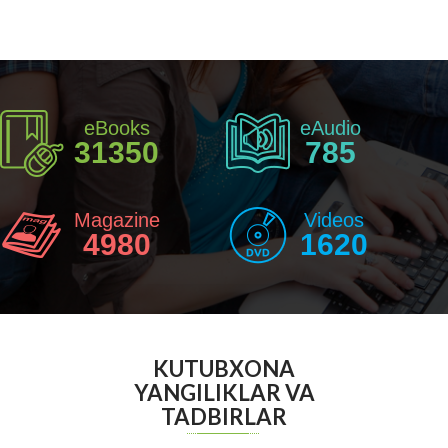
eBooks
eAudio
31350
785
Magazine
Videos
4980
1620
KUTUBXONA
YANGILIKLAR VA
TADBIRLAR