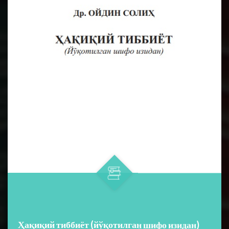
Ҳақиқий тиббиёт (йўқотилган шифо изидан)