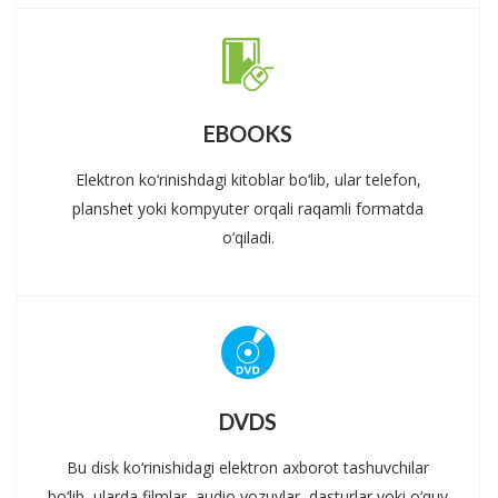
EBOOKS
Elektron ko‘rinishdagi kitoblar bo‘lib, ular telefon,
planshet yoki kompyuter orqali raqamli formatda
o‘qiladi.
DVDS
Bu disk ko‘rinishidagi elektron axborot tashuvchilar
bo‘lib, ularda filmlar, audio yozuvlar, dasturlar yoki o‘quv