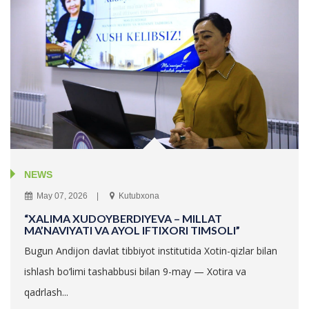
NEWS
May 07, 2026
Kutubxona
“XALIMA XUDOYBERDIYEVA – MILLAT
MA’NAVIYATI VA AYOL IFTIXORI TIMSOLI”
Bugun Andijon davlat tibbiyot institutida Xotin-qizlar bilan
ishlash bo‘limi tashabbusi bilan 9-may — Xotira va
qadrlash...