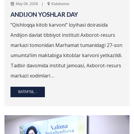
May 08, 2026
Kutubxona
ANDIJON YOSHLAR DAY
“Qishloqqa kitob karvoni” loyihasi doirasida
Andijon davlat tibbiyot instituti Axborot-resurs
markazi tomonidan Marhamat tumanidagi 27-son
umumta’lim maktabiga kitoblar karvoni yetkazildi.
Tadbir davomida institut jamoasi, Axborot-resurs
markazi xodimlari ...
BATAFSIL...