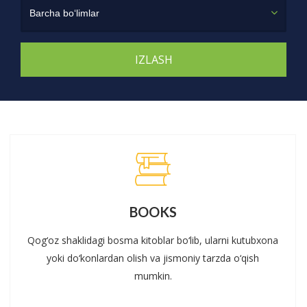
Barcha bo‘limlar
BOOKS
Qog‘oz shaklidagi bosma kitoblar bo‘lib, ularni kutubxona
yoki do‘konlardan olish va jismoniy tarzda o‘qish
mumkin.