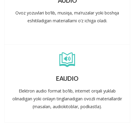
AUDIO
Ovoz yozuvlari bo‘lib, musiqa, ma’ruzalar yoki boshqa
eshitiladigan materiallarni o‘z ichiga oladi.
EAUDIO
Elektron audio format bo‘lib, internet orqali yuklab
olinadigan yoki onlayn tinglanadigan ovozli materiallardir
(masalan, audiokitoblar, podkastla).