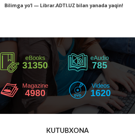
Bilimga yo‘l — Librar.ADTI.UZ bilan yanada yaqin!
eBooks
eAudio
31350
785
Magazine
Videos
4980
1620
KUTUBXONA