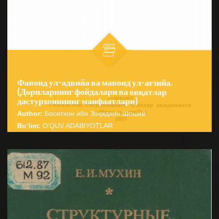
Фавоид ул-адвийа ва мавоид ул-ағзийа.
(Дориларнинг фойдалари ва овқатлар
дастурхонининг манфаатлари)
Author:
Боситхон ибн Зоҳидхон Шоший
Bo‘lim:
O'QUV ADABIYOTLAR
☆
☆
☆
☆
☆
Ушбу китоб Ўзбекистон Республикаси Фанлар
академиясининг «Фан» нашриёти томонидан чоп
BATAFSIL...
этилган бўлиб, анъанавий фармаколо...