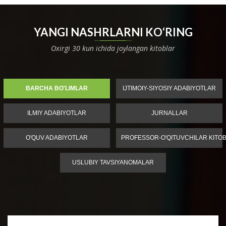
YANGI NASHRLARNI KO‘RING
Oxirgi 30 kun ichida joylangan kitoblar
BARCHA BO'LIMLAR
IJTIMOIY-SIYOSIY ADABIYOTLAR
ILMIY ADABIYOTLAR
JURNALLAR
O'QUV ADABIYOTLAR
PROFESSOR-O'QITUVCHILAR KITOB
USLUBIY TAVSIYANOMALAR