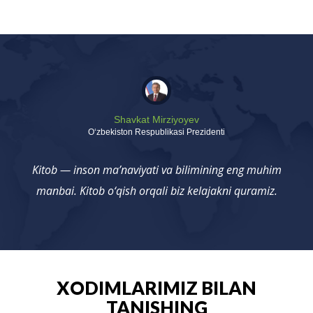
Shavkat Mirziyoyev
Oʻzbekiston Respublikasi Prezidenti
Kitob — inson ma’naviyati va bilimining eng muhim
manbai. Kitob o‘qish orqali biz kelajakni quramiz.
XODIMLARIMIZ BILAN
TANISHING