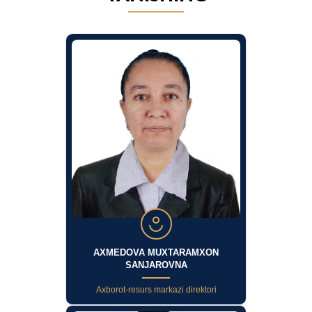
AXMEDOVA MUXTARAMXON
SANJAROVNA
Axborot-resurs markazi direktori