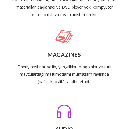
materiallari saqlanadi va DVD pleyer yoki kompyuter
orqali ko‘rish va foydalanish mumkin.
MAGAZINES
Davriy nashrlar bo‘lib, yangiliklar, maqolalar va turli
mavzulardagi ma’lumotlarni muntazam ravishda
(haftalik, oylik) taqdim etadi..