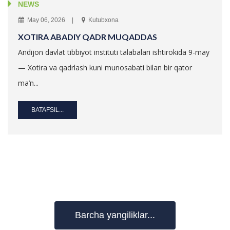
NEWS
May 06, 2026
Kutubxona
XOTIRA ABADIY QADR MUQADDAS
Andijon davlat tibbiyot instituti talabalari ishtirokida 9-may
— Xotira va qadrlash kuni munosabati bilan bir qator
ma’n...
BATAFSIL...
Barcha yangiliklar...