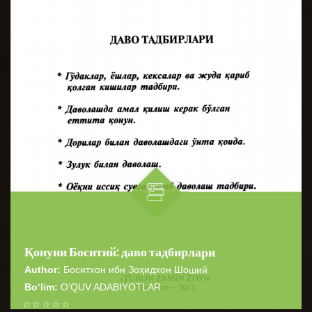
Қонуни Боситий: даво тадбирлари
Author:
Боситхон ибн Зоҳидхон Шоший
Bo‘lim:
O'QUV ADABIYOTLAR
☆
☆
☆
☆
☆