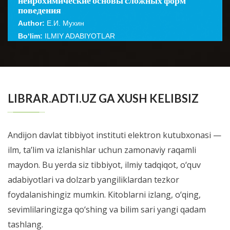
поведения
Author:
Е.И. Мухин
Bo‘lim:
ILMIY ADABIYOTLAR
☆
☆
☆
☆
☆
В монографии представлены данные комплексного
исследования структурно-функциональных и
BATAFSIL...
LIBRAR.ADTI.UZ GA XUSH KELIBSIZ
компенсаторно-восстановительных п...
Andijon davlat tibbiyot instituti elektron kutubxonasi —
ilm, ta’lim va izlanishlar uchun zamonaviy raqamli
maydon. Bu yerda siz tibbiyot, ilmiy tadqiqot, o‘quv
adabiyotlari va dolzarb yangiliklardan tezkor
foydalanishingiz mumkin. Kitoblarni izlang, o‘qing,
sevimlilaringizga qo‘shing va bilim sari yangi qadam
tashlang.