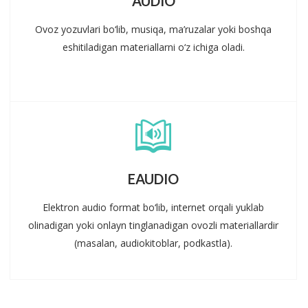
AUDIO
Ovoz yozuvlari bo‘lib, musiqa, ma’ruzalar yoki boshqa
eshitiladigan materiallarni o‘z ichiga oladi.
EAUDIO
Elektron audio format bo‘lib, internet orqali yuklab
olinadigan yoki onlayn tinglanadigan ovozli materiallardir
(masalan, audiokitoblar, podkastla).