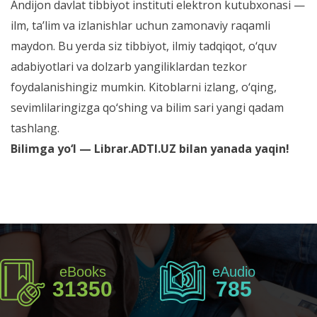
Andijon davlat tibbiyot instituti elektron kutubxonasi —
ilm, ta’lim va izlanishlar uchun zamonaviy raqamli
maydon. Bu yerda siz tibbiyot, ilmiy tadqiqot, o‘quv
adabiyotlari va dolzarb yangiliklardan tezkor
foydalanishingiz mumkin. Kitoblarni izlang, o‘qing,
sevimlilaringizga qo‘shing va bilim sari yangi qadam
tashlang.
Bilimga yo‘l — Librar.ADTI.UZ bilan yanada yaqin!
eBooks
eAudio
31350
785