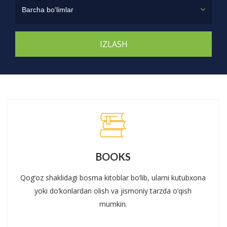
Barcha bo‘limlar
BOOKS
Qog‘oz shaklidagi bosma kitoblar bo‘lib, ularni kutubxona
yoki do‘konlardan olish va jismoniy tarzda o‘qish
mumkin.