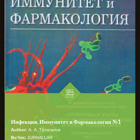
Инфекция, Иммунитет и Фармакология №1
Author:
А. А. Тўлаганов
Bo‘lim:
JURNALLAR