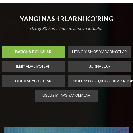
YANGI NASHRLARNI KO‘RING
Oxirgi 30 kun ichida joylangan kitoblar
BARCHA BO'LIMLAR
IJTIMOIY-SIYOSIY ADABIYOTLAR
ILMIY ADABIYOTLAR
JURNALLAR
O'QUV ADABIYOTLAR
PROFESSOR-O'QITUVCHILAR KITOB
USLUBIY TAVSIYANOMALAR