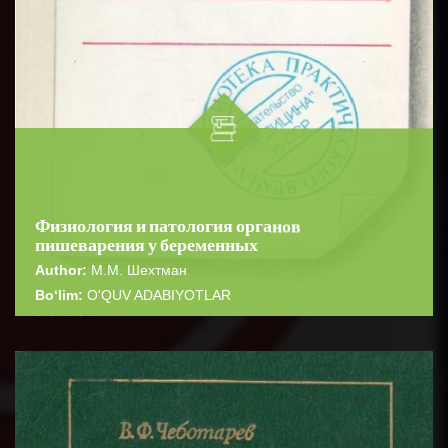
Физиология и патология органов
пишеварения у беременных
Author:
М.М. Шехтман
Bo‘lim:
O'QUV ADABIYOTLAR
☆
☆
☆
☆
☆
В книге представлены материалы о деятельности
различных отделов пищеварительного тракта при
BATAFSIL...
физиологической беременности...