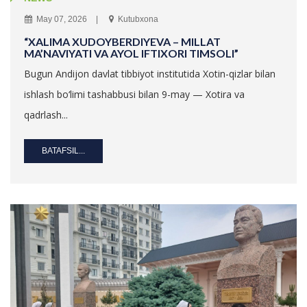
May 07, 2026
Kutubxona
“XALIMA XUDOYBERDIYEVA – MILLAT
MA’NAVIYATI VA AYOL IFTIXORI TIMSOLI”
Bugun Andijon davlat tibbiyot institutida Xotin-qizlar bilan
ishlash bo‘limi tashabbusi bilan 9-may — Xotira va
qadrlash...
BATAFSIL...