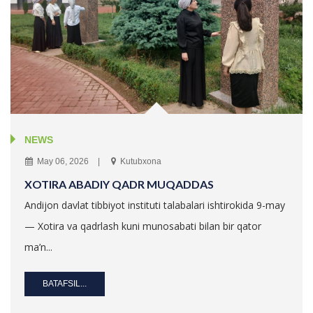
NEWS
May 06, 2026
Kutubxona
XOTIRA ABADIY QADR MUQADDAS
Andijon davlat tibbiyot instituti talabalari ishtirokida 9-may
— Xotira va qadrlash kuni munosabati bilan bir qator
ma’n...
BATAFSIL...