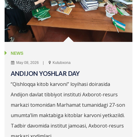
NEWS
May 08, 2026
Kutubxona
ANDIJON YOSHLAR DAY
“Qishloqqa kitob karvoni” loyihasi doirasida
Andijon davlat tibbiyot instituti Axborot-resurs
markazi tomonidan Marhamat tumanidagi 27-son
umumta’lim maktabiga kitoblar karvoni yetkazildi.
Tadbir davomida institut jamoasi, Axborot-resurs
markazi xodimlari ...