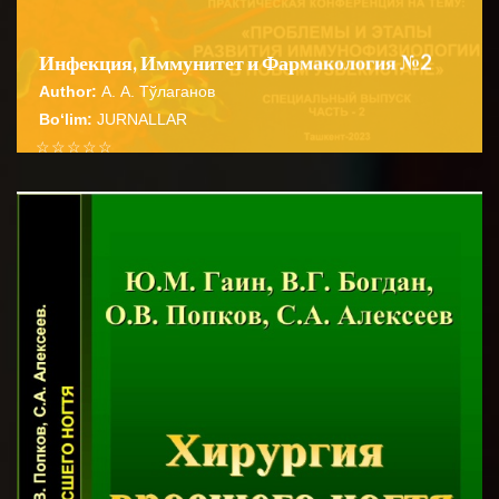
Инфекция, Иммунитет и Фармакология №2
Author:
А. А. Тўлаганов
Bo‘lim:
JURNALLAR
☆
☆
☆
☆
☆
В данной статье в кратком обзоре литературы
представлены данные, полученные по оценке
BATAFSIL...
эффективности применения добавки и...