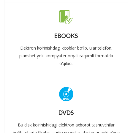
EBOOKS
Elektron ko‘rinishdagi kitoblar bo‘lib, ular telefon,
planshet yoki kompyuter orqali raqamli formatda
o‘qiladi.
DVDS
Bu disk ko‘rinishidagi elektron axborot tashuvchilar
bo‘lib, ularda filmlar, audio yozuvlar, dasturlar yoki o‘quv