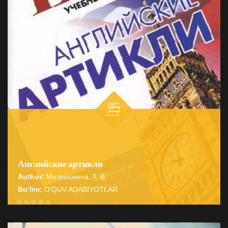
Английские артикли
Author:
Митрошкина, Т. В.
Bo‘lim:
O'QUV ADABIYOTLAR
☆
☆
☆
☆
☆
Справочник содержит подробные сведения о системе