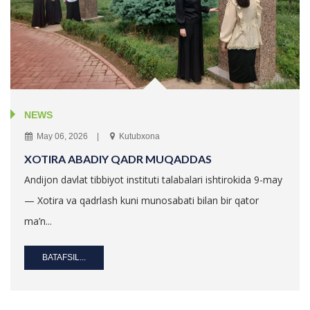
NEWS
May 06, 2026
Kutubxona
XOTIRA ABADIY QADR MUQADDAS
Andijon davlat tibbiyot instituti talabalari ishtirokida 9-may
— Xotira va qadrlash kuni munosabati bilan bir qator
ma’n...
BATAFSIL...