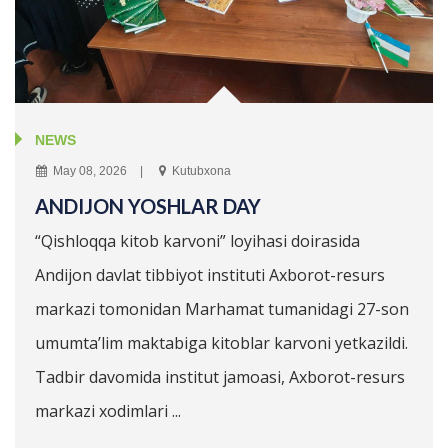
NEWS
May 08, 2026
Kutubxona
ANDIJON YOSHLAR DAY
“Qishloqqa kitob karvoni” loyihasi doirasida
Andijon davlat tibbiyot instituti Axborot-resurs
markazi tomonidan Marhamat tumanidagi 27-son
umumta’lim maktabiga kitoblar karvoni yetkazildi.
Tadbir davomida institut jamoasi, Axborot-resurs
markazi xodimlari ...