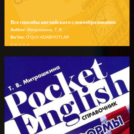
Все способы английского словообразования
Author:
Митрошкина, Т. В.
Bo‘lim:
O'QUV ADABIYOTLAR
☆
☆
☆
☆
☆
Справочник содержит подробные сведения о
способах словообразования английских имен
BATAFSIL...
существительных прилагательных глаго...