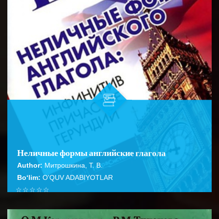
Неличные формы английские глагола
Author:
Митрошкина, Т. В.
Bo‘lim:
O'QUV ADABIYOTLAR
☆
☆
☆
☆
☆
Справочник содержит подробное описание правил