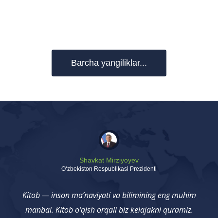
Barcha yangiliklar...
Shavkat Mirziyoyev
Oʻzbekiston Respublikasi Prezidenti
Kitob — inson ma’naviyati va bilimining eng muhim
manbai. Kitob o‘qish orqali biz kelajakni quramiz.