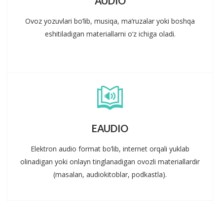
AUDIO
Ovoz yozuvlari bo‘lib, musiqa, ma’ruzalar yoki boshqa
eshitiladigan materiallarni o‘z ichiga oladi.
EAUDIO
Elektron audio format bo‘lib, internet orqali yuklab
olinadigan yoki onlayn tinglanadigan ovozli materiallardir
(masalan, audiokitoblar, podkastla).