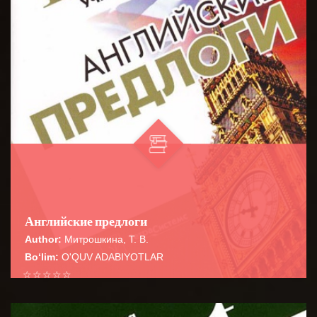
Английские предлоги
Author:
Митрошкина, Т. В.
Bo‘lim:
O'QUV ADABIYOTLAR
☆
☆
☆
☆
☆
Справочник содержит сведения о наиболее