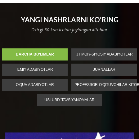
YANGI NASHRLARNI KO‘RING
Oxirgi 30 kun ichida joylangan kitoblar
BARCHA BO'LIMLAR
IJTIMOIY-SIYOSIY ADABIYOTLAR
ILMIY ADABIYOTLAR
JURNALLAR
O'QUV ADABIYOTLAR
PROFESSOR-O'QITUVCHILAR KITOB
USLUBIY TAVSIYANOMALAR