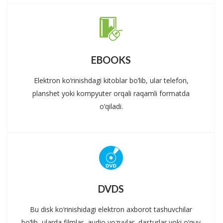
EBOOKS
Elektron ko‘rinishdagi kitoblar bo‘lib, ular telefon,
planshet yoki kompyuter orqali raqamli formatda
o‘qiladi.
DVDS
Bu disk ko‘rinishidagi elektron axborot tashuvchilar
bo‘lib, ularda filmlar, audio yozuvlar, dasturlar yoki o‘quv