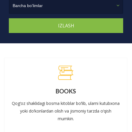
Barcha bo‘limlar
BOOKS
Qog‘oz shaklidagi bosma kitoblar bo‘lib, ularni kutubxona
yoki do‘konlardan olish va jismoniy tarzda o‘qish
mumkin.