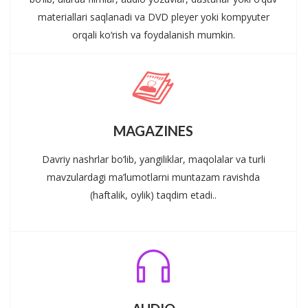
materiallari saqlanadi va DVD pleyer yoki kompyuter
orqali ko‘rish va foydalanish mumkin.
MAGAZINES
Davriy nashrlar bo‘lib, yangiliklar, maqolalar va turli
mavzulardagi ma’lumotlarni muntazam ravishda
(haftalik, oylik) taqdim etadi..