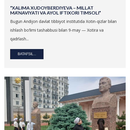
“XALIMA XUDOYBERDIYEVA – MILLAT
MA’NAVIYATI VA AYOL IFTIXORI TIMSOLI”
Bugun Andijon davlat tibbiyot institutida Xotin-qizlar bilan
ishlash bo‘limi tashabbusi bilan 9-may — Xotira va
qadrlash...
BATAFSIL...