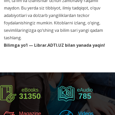
ilm, ta’lim va izlanishlar uchun zamonaviy raqamli
maydon. Bu yerda siz tibbiyot, ilmiy tadqiqot, o‘quv
adabiyotlari va dolzarb yangiliklardan tezkor
foydalanishingiz mumkin. Kitoblarni izlang, o‘qing,
sevimlilaringizga qo‘shing va bilim sari yangi qadam
tashlang.
Bilimga yo‘l — Librar.ADTI.UZ bilan yanada yaqin!
eBooks
eAudio
31350
785
Magazine
Videos