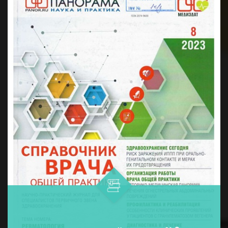
дармонларни қўллашнинг ўнта ...