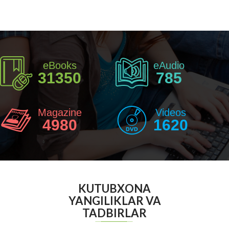
eBooks
eAudio
31350
785
Magazine
Videos
4980
1620
KUTUBXONA
YANGILIKLAR VA
TADBIRLAR