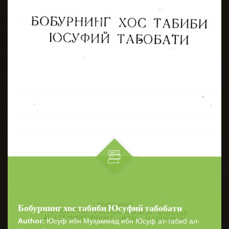
Бобурнинг хос табиби Юсуфий табобати
Author:
Юсуф ибн Муҳаммад ибн Юсуф ат-табиб ал-