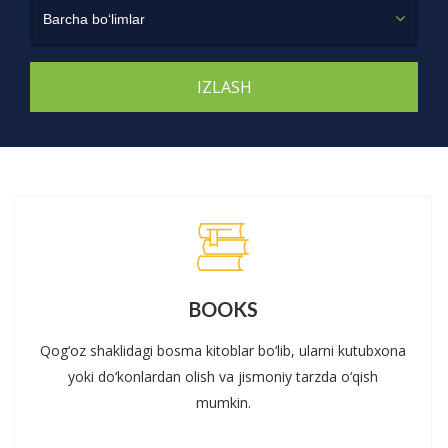
Barcha bo‘limlar
BOOKS
Qog‘oz shaklidagi bosma kitoblar bo‘lib, ularni kutubxona
yoki do‘konlardan olish va jismoniy tarzda o‘qish
mumkin.