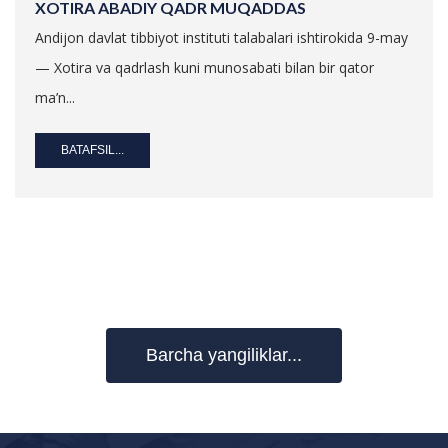
XOTIRA ABADIY QADR MUQADDAS
Andijon davlat tibbiyot instituti talabalari ishtirokida 9-may
— Xotira va qadrlash kuni munosabati bilan bir qator
ma’n...
BATAFSIL...
Barcha yangiliklar...