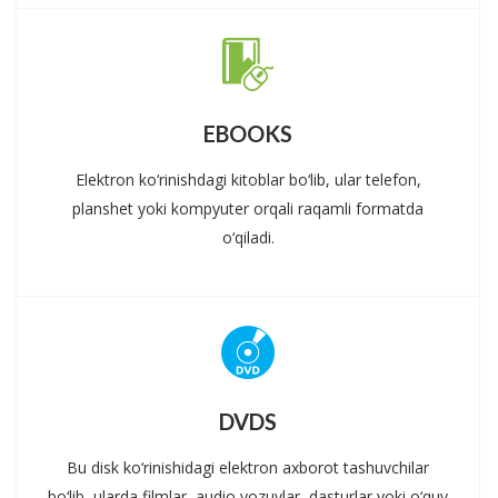
EBOOKS
Elektron ko‘rinishdagi kitoblar bo‘lib, ular telefon,
planshet yoki kompyuter orqali raqamli formatda
o‘qiladi.
DVDS
Bu disk ko‘rinishidagi elektron axborot tashuvchilar
bo‘lib, ularda filmlar, audio yozuvlar, dasturlar yoki o‘quv