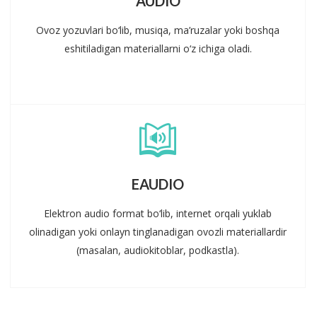
AUDIO
Ovoz yozuvlari bo‘lib, musiqa, ma’ruzalar yoki boshqa
eshitiladigan materiallarni o‘z ichiga oladi.
EAUDIO
Elektron audio format bo‘lib, internet orqali yuklab
olinadigan yoki onlayn tinglanadigan ovozli materiallardir
(masalan, audiokitoblar, podkastla).