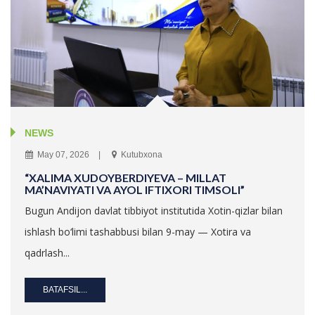
NEWS
May 07, 2026
Kutubxona
“XALIMA XUDOYBERDIYEVA – MILLAT
MA’NAVIYATI VA AYOL IFTIXORI TIMSOLI”
Bugun Andijon davlat tibbiyot institutida Xotin-qizlar bilan
ishlash bo‘limi tashabbusi bilan 9-may — Xotira va
qadrlash...
BATAFSIL...