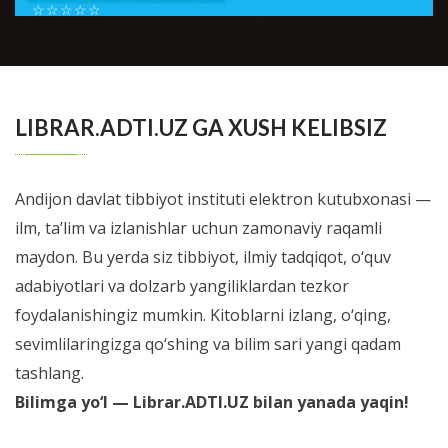
☆
☆
☆
☆
☆
Шестой номер журнала Справочник врача общей
практики посвящен проблемам доказательной
BATAFSIL...
медиицины. В новом номере мы позна...
LIBRAR.ADTI.UZ GA XUSH KELIBSIZ
Andijon davlat tibbiyot instituti elektron kutubxonasi —
ilm, ta’lim va izlanishlar uchun zamonaviy raqamli
maydon. Bu yerda siz tibbiyot, ilmiy tadqiqot, o‘quv
adabiyotlari va dolzarb yangiliklardan tezkor
foydalanishingiz mumkin. Kitoblarni izlang, o‘qing,
sevimlilaringizga qo‘shing va bilim sari yangi qadam
tashlang.
Bilimga yo‘l — Librar.ADTI.UZ bilan yanada yaqin!