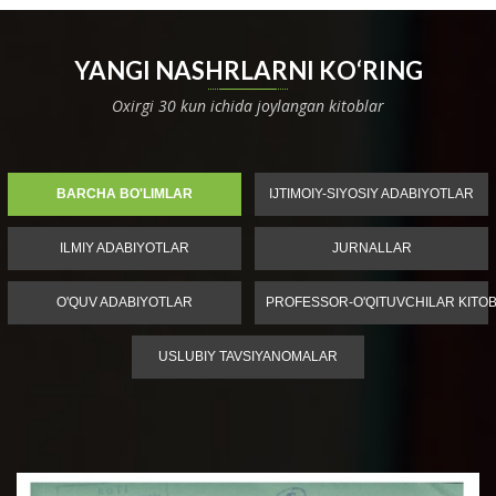
YANGI NASHRLARNI KO‘RING
Oxirgi 30 kun ichida joylangan kitoblar
BARCHA BO'LIMLAR
IJTIMOIY-SIYOSIY ADABIYOTLAR
ILMIY ADABIYOTLAR
JURNALLAR
O'QUV ADABIYOTLAR
PROFESSOR-O'QITUVCHILAR KITOB
USLUBIY TAVSIYANOMALAR