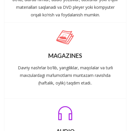
materiallari saqlanadi va DVD pleyer yoki kompyuter
orqali ko‘rish va foydalanish mumkin.
MAGAZINES
Davriy nashrlar bo‘lib, yangiliklar, maqolalar va turli
mavzulardagi ma’lumotlarni muntazam ravishda
(haftalik, oylik) taqdim etadi..