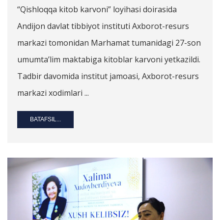
“Qishloqqa kitob karvoni” loyihasi doirasida
Andijon davlat tibbiyot instituti Axborot-resurs
markazi tomonidan Marhamat tumanidagi 27-son
umumta’lim maktabiga kitoblar karvoni yetkazildi.
Tadbir davomida institut jamoasi, Axborot-resurs
markazi xodimlari ...
BATAFSIL...