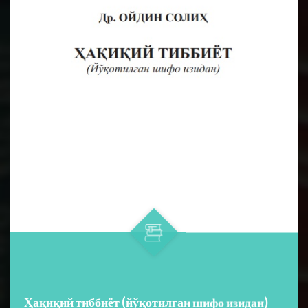
Ҳақиқий тиббиёт (йўқотилган шифо изидан)