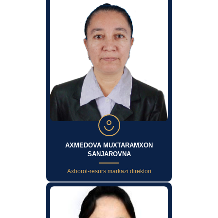
AXMEDOVA MUXTARAMXON
SANJAROVNA
Axborot-resurs markazi direktori