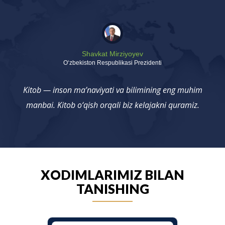
Shavkat Mirziyoyev
Oʻzbekiston Respublikasi Prezidenti
Kitob — inson ma’naviyati va bilimining eng muhim
manbai. Kitob o‘qish orqali biz kelajakni quramiz.
XODIMLARIMIZ BILAN
TANISHING