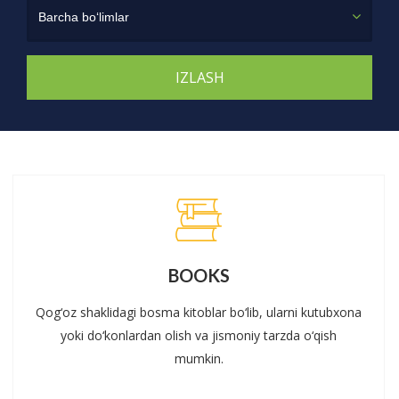
Barcha bo‘limlar
BOOKS
Qog‘oz shaklidagi bosma kitoblar bo‘lib, ularni kutubxona
yoki do‘konlardan olish va jismoniy tarzda o‘qish
mumkin.