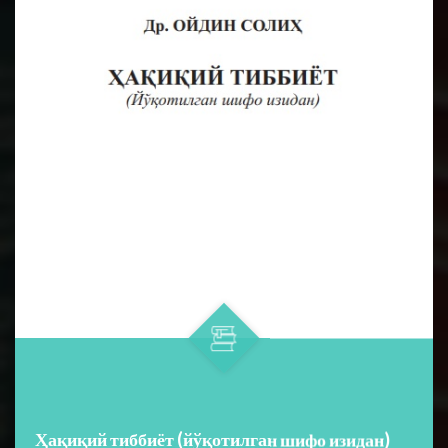
Ҳақиқий тиббиёт (йўқотилган шифо изидан)