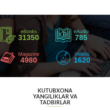
eBooks
eAudio
31350
785
Magazine
Videos
4980
1620
KUTUBXONA
YANGILIKLAR VA
TADBIRLAR