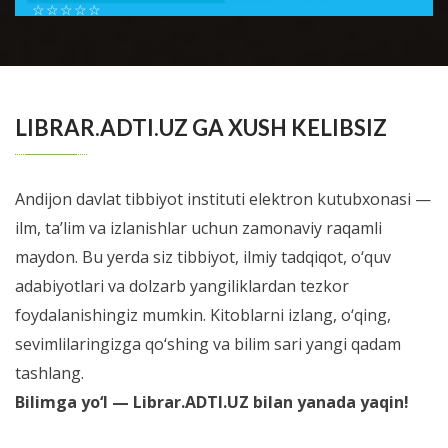
☆
☆
☆
☆
☆
Шестой номер журнала Справочник врача общей
практики посвящен проблемам доказательной
BATAFSIL...
медиицины. В новом номере мы позна...
LIBRAR.ADTI.UZ GA XUSH KELIBSIZ
Andijon davlat tibbiyot instituti elektron kutubxonasi —
ilm, ta’lim va izlanishlar uchun zamonaviy raqamli
maydon. Bu yerda siz tibbiyot, ilmiy tadqiqot, o‘quv
adabiyotlari va dolzarb yangiliklardan tezkor
foydalanishingiz mumkin. Kitoblarni izlang, o‘qing,
sevimlilaringizga qo‘shing va bilim sari yangi qadam
tashlang.
Bilimga yo‘l — Librar.ADTI.UZ bilan yanada yaqin!