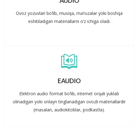
AUDIO
Ovoz yozuvlari bo‘lib, musiqa, ma’ruzalar yoki boshqa
eshitiladigan materiallarni o‘z ichiga oladi.
EAUDIO
Elektron audio format bo‘lib, internet orqali yuklab
olinadigan yoki onlayn tinglanadigan ovozli materiallardir
(masalan, audiokitoblar, podkastla).