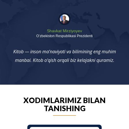
Shavkat Mirziyoyev
Oʻzbekiston Respublikasi Prezidenti
Kitob — inson ma’naviyati va bilimining eng muhim
manbai. Kitob o‘qish orqali biz kelajakni quramiz.
XODIMLARIMIZ BILAN
TANISHING