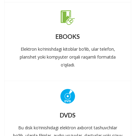
EBOOKS
Elektron ko‘rinishdagi kitoblar bo‘lib, ular telefon,
planshet yoki kompyuter orqali raqamli formatda
o‘qiladi.
DVDS
Bu disk ko‘rinishidagi elektron axborot tashuvchilar
bo‘lib, ularda filmlar, audio yozuvlar, dasturlar yoki o‘quv