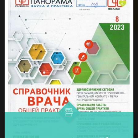
дармонларни қўллашнинг ўнта ...