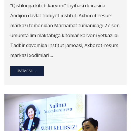
“Qishloqqa kitob karvoni” loyihasi doirasida
Andijon davlat tibbiyot instituti Axborot-resurs
markazi tomonidan Marhamat tumanidagi 27-son
umumta’lim maktabiga kitoblar karvoni yetkazildi.
Tadbir davomida institut jamoasi, Axborot-resurs
markazi xodimlari ...
BATAFSIL...