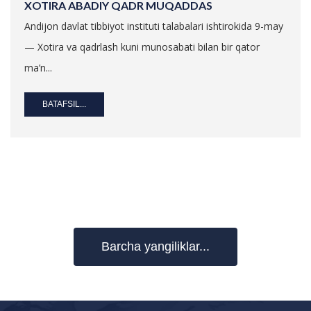
XOTIRA ABADIY QADR MUQADDAS
Andijon davlat tibbiyot instituti talabalari ishtirokida 9-may
— Xotira va qadrlash kuni munosabati bilan bir qator
ma’n...
BATAFSIL...
Barcha yangiliklar...