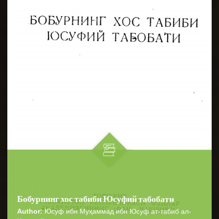
Бобурнинг хос табиби Юсуфий табобати
Author:
Юсуф ибн Муҳаммад ибн Юсуф ат-табиб ал-