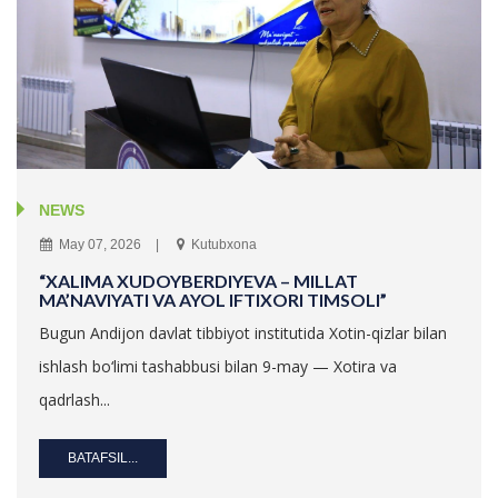
NEWS
May 07, 2026
Kutubxona
“XALIMA XUDOYBERDIYEVA – MILLAT
MA’NAVIYATI VA AYOL IFTIXORI TIMSOLI”
Bugun Andijon davlat tibbiyot institutida Xotin-qizlar bilan
ishlash bo‘limi tashabbusi bilan 9-may — Xotira va
qadrlash...
BATAFSIL...