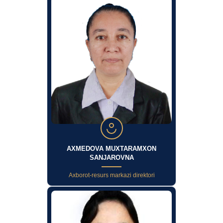
AXMEDOVA MUXTARAMXON
SANJAROVNA
Axborot-resurs markazi direktori