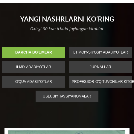
YANGI NASHRLARNI KO‘RING
Oxirgi 30 kun ichida joylangan kitoblar
BARCHA BO'LIMLAR
IJTIMOIY-SIYOSIY ADABIYOTLAR
ILMIY ADABIYOTLAR
JURNALLAR
O'QUV ADABIYOTLAR
PROFESSOR-O'QITUVCHILAR KITOB
USLUBIY TAVSIYANOMALAR