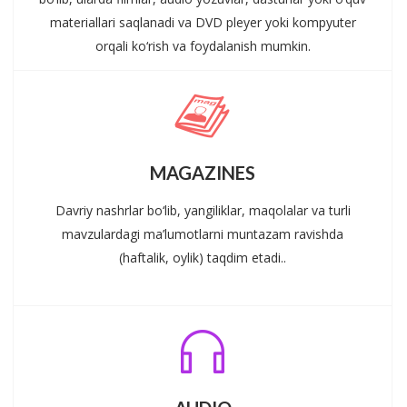
materiallari saqlanadi va DVD pleyer yoki kompyuter
orqali ko‘rish va foydalanish mumkin.
MAGAZINES
Davriy nashrlar bo‘lib, yangiliklar, maqolalar va turli
mavzulardagi ma’lumotlarni muntazam ravishda
(haftalik, oylik) taqdim etadi..