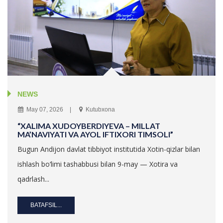
NEWS
May 07, 2026
Kutubxona
“XALIMA XUDOYBERDIYEVA – MILLAT
MA’NAVIYATI VA AYOL IFTIXORI TIMSOLI”
Bugun Andijon davlat tibbiyot institutida Xotin-qizlar bilan
ishlash bo‘limi tashabbusi bilan 9-may — Xotira va
qadrlash...
BATAFSIL...