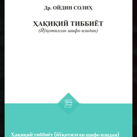
Ҳақиқий тиббиёт (йўқотилган шифо изидан)