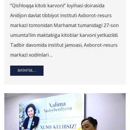
“Qishloqqa kitob karvoni” loyihasi doirasida
Andijon davlat tibbiyot instituti Axborot-resurs
markazi tomonidan Marhamat tumanidagi 27-son
umumta’lim maktabiga kitoblar karvoni yetkazildi.
Tadbir davomida institut jamoasi, Axborot-resurs
markazi xodimlari ...
BATAFSIL...