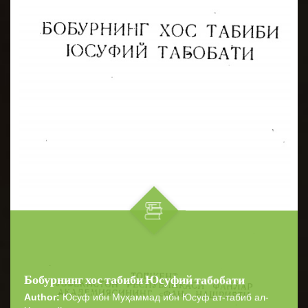
Бобурнинг хос табиби Юсуфий табобати
Author:
Юсуф ибн Муҳаммад ибн Юсуф ат-табиб ал-