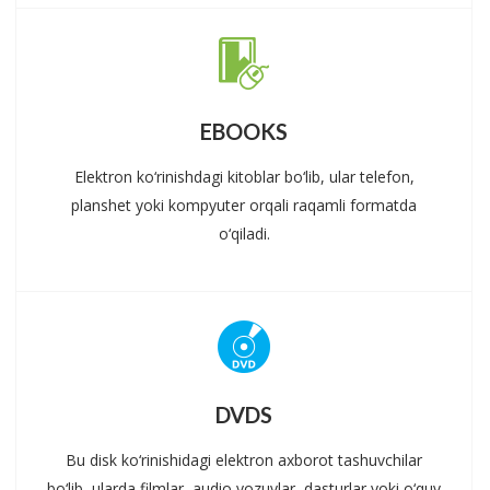
EBOOKS
Elektron ko‘rinishdagi kitoblar bo‘lib, ular telefon,
planshet yoki kompyuter orqali raqamli formatda
o‘qiladi.
DVDS
Bu disk ko‘rinishidagi elektron axborot tashuvchilar
bo‘lib, ularda filmlar, audio yozuvlar, dasturlar yoki o‘quv