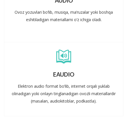
AUDIO
Ovoz yozuvlari bo‘lib, musiqa, ma’ruzalar yoki boshqa
eshitiladigan materiallarni o‘z ichiga oladi.
EAUDIO
Elektron audio format bo‘lib, internet orqali yuklab
olinadigan yoki onlayn tinglanadigan ovozli materiallardir
(masalan, audiokitoblar, podkastla).