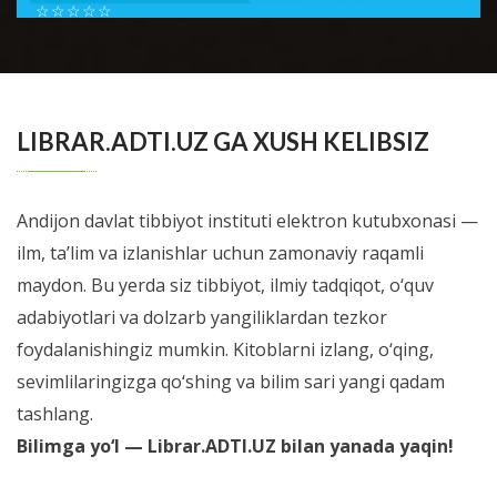
☆
☆
☆
☆
☆
Шестой номер журнала Справочник врача общей
практики посвящен проблемам доказательной
BATAFSIL...
медиицины. В новом номере мы позна...
LIBRAR.ADTI.UZ GA XUSH KELIBSIZ
Andijon davlat tibbiyot instituti elektron kutubxonasi —
ilm, ta’lim va izlanishlar uchun zamonaviy raqamli
maydon. Bu yerda siz tibbiyot, ilmiy tadqiqot, o‘quv
adabiyotlari va dolzarb yangiliklardan tezkor
foydalanishingiz mumkin. Kitoblarni izlang, o‘qing,
sevimlilaringizga qo‘shing va bilim sari yangi qadam
tashlang.
Bilimga yo‘l — Librar.ADTI.UZ bilan yanada yaqin!