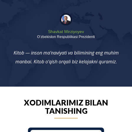
Shavkat Mirziyoyev
Oʻzbekiston Respublikasi Prezidenti
Kitob — inson ma’naviyati va bilimining eng muhim
manbai. Kitob o‘qish orqali biz kelajakni quramiz.
XODIMLARIMIZ BILAN
TANISHING