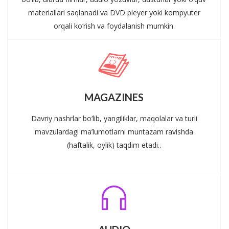
materiallari saqlanadi va DVD pleyer yoki kompyuter
orqali ko‘rish va foydalanish mumkin.
MAGAZINES
Davriy nashrlar bo‘lib, yangiliklar, maqolalar va turli
mavzulardagi ma’lumotlarni muntazam ravishda
(haftalik, oylik) taqdim etadi..