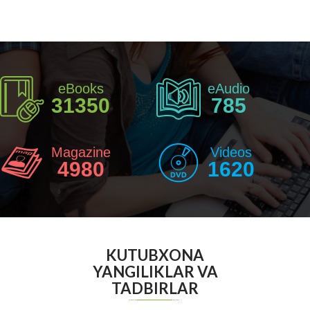
eBooks
eAudio
31350
785
Magazine
Videos
4980
1620
KUTUBXONA
YANGILIKLAR VA
TADBIRLAR