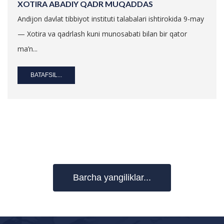
XOTIRA ABADIY QADR MUQADDAS
Andijon davlat tibbiyot instituti talabalari ishtirokida 9-may
— Xotira va qadrlash kuni munosabati bilan bir qator
ma’n...
BATAFSIL...
Barcha yangiliklar...