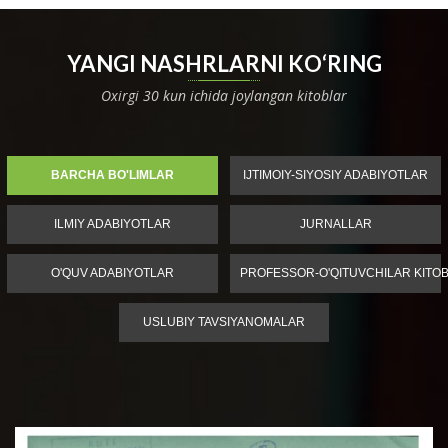
YANGI NASHRLARNI KO‘RING
Oxirgi 30 kun ichida joylangan kitoblar
BARCHA BO'LIMLAR
IJTIMOIY-SIYOSIY ADABIYOTLAR
ILMIY ADABIYOTLAR
JURNALLAR
O'QUV ADABIYOTLAR
PROFESSOR-O'QITUVCHILAR KITOB
USLUBIY TAVSIYANOMALAR