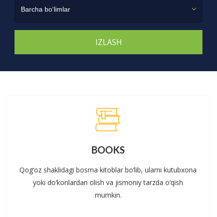
Barcha bo‘limlar
BOOKS
Qog‘oz shaklidagi bosma kitoblar bo‘lib, ularni kutubxona
yoki do‘konlardan olish va jismoniy tarzda o‘qish
mumkin.