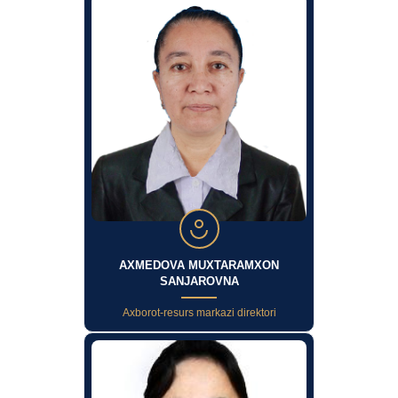
AXMEDOVA MUXTARAMXON
SANJAROVNA
Axborot-resurs markazi direktori