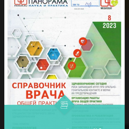
дармонларни қўллашнинг ўнта ...