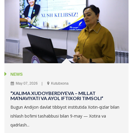
NEWS
May 07, 2026
Kutubxona
“XALIMA XUDOYBERDIYEVA – MILLAT
MA’NAVIYATI VA AYOL IFTIXORI TIMSOLI”
Bugun Andijon davlat tibbiyot institutida Xotin-qizlar bilan
ishlash bo‘limi tashabbusi bilan 9-may — Xotira va
qadrlash...