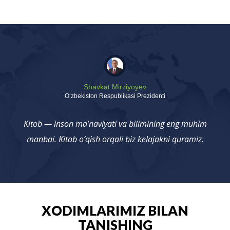
Shavkat Mirziyoyev
Oʻzbekiston Respublikasi Prezidenti
Kitob — inson ma’naviyati va bilimining eng muhim
manbai. Kitob o‘qish orqali biz kelajakni quramiz.
XODIMLARIMIZ BILAN
TANISHING