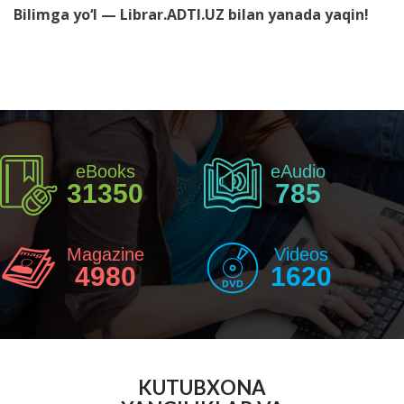
Bilimga yo‘l — Librar.ADTI.UZ bilan yanada yaqin!
eBooks
eAudio
31350
785
Magazine
Videos
4980
1620
KUTUBXONA