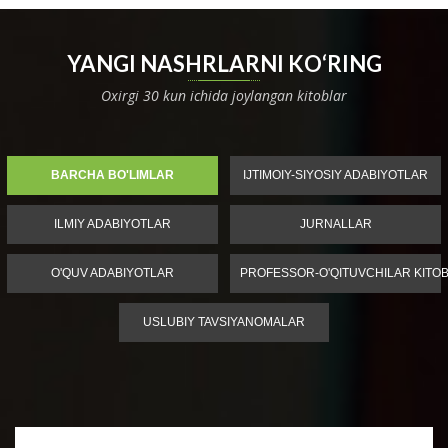
YANGI NASHRLARNI KO‘RING
Oxirgi 30 kun ichida joylangan kitoblar
BARCHA BO'LIMLAR
IJTIMOIY-SIYOSIY ADABIYOTLAR
ILMIY ADABIYOTLAR
JURNALLAR
O'QUV ADABIYOTLAR
PROFESSOR-O'QITUVCHILAR KITOB
USLUBIY TAVSIYANOMALAR