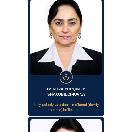
IMINOVA YORQINOY
SHAXOBIDDINOVNA
Ilmiy-uslubiy va axborot ma’lumot (davriy
nashrlar) bo‘limi mudiri