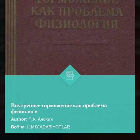
Внутреннее торможение как проблема
физиологи
Author:
П.К. Анохин
Bo‘lim:
ILMIY ADABIYOTLAR
☆
☆
☆
☆
☆