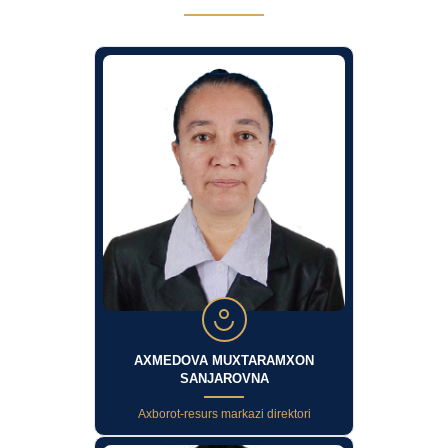
AXMEDOVA MUXTARAMXON
SANJAROVNA
Axborot-resurs markazi direktori