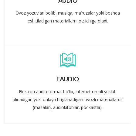
AUDIO
Ovoz yozuvlari bo‘lib, musiqa, ma’ruzalar yoki boshqa
eshitiladigan materiallarni o‘z ichiga oladi.
EAUDIO
Elektron audio format bo‘lib, internet orqali yuklab
olinadigan yoki onlayn tinglanadigan ovozli materiallardir
(masalan, audiokitoblar, podkastla).