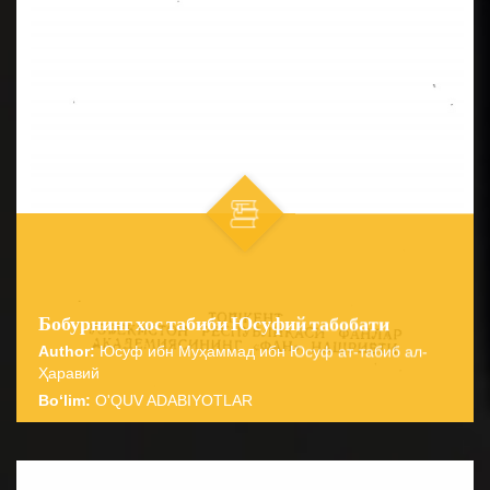
Бобурнинг хос табиби Юсуфий табобати
Author:
Юсуф ибн Муҳаммад ибн Юсуф ат-табиб ал-
Ҳаравий
Bo‘lim:
O'QUV ADABIYOTLAR
☆
☆
☆
☆
☆
Китобнинг ўзига хос жиҳати шундаки, унда инсон