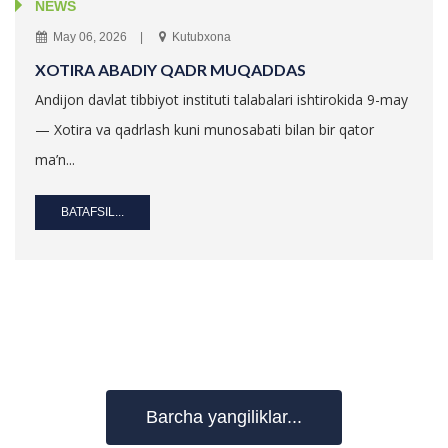
NEWS
May 06, 2026
Kutubxona
XOTIRA ABADIY QADR MUQADDAS
Andijon davlat tibbiyot instituti talabalari ishtirokida 9-may
— Xotira va qadrlash kuni munosabati bilan bir qator
ma’n...
BATAFSIL...
Barcha yangiliklar...