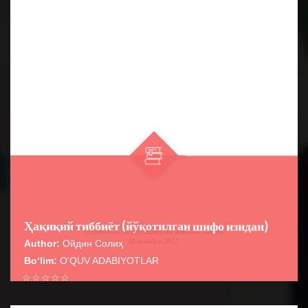
Ҳақиқий тиббиёт (йўқотилган шифо изидан)
Author:
Ойдин Солиҳ
Bo‘lim:
O'QUV ADABIYOTLAR
☆
☆
☆
☆
☆
Китобимиз Туркия туркчасида ёзилганди, аммо унда