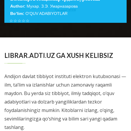
Author:
Мухар. З.Э. Умарназарова
Bo‘lim:
O'QUV ADABIYOTLAR
☆
☆
☆
☆
☆
Қўлланмада болалар ўртасида энг кўп тарқалган ва
ўлим хавфи юқори бўлган хасталиклар — ўткир
BATAFSIL...
респиратор касалликлар, оғи...
LIBRAR.ADTI.UZ GA XUSH KELIBSIZ
Andijon davlat tibbiyot instituti elektron kutubxonasi —
ilm, ta’lim va izlanishlar uchun zamonaviy raqamli
maydon. Bu yerda siz tibbiyot, ilmiy tadqiqot, o‘quv
adabiyotlari va dolzarb yangiliklardan tezkor
foydalanishingiz mumkin. Kitoblarni izlang, o‘qing,
sevimlilaringizga qo‘shing va bilim sari yangi qadam
tashlang.