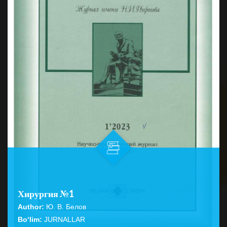
Хирургия №1
Author:
Ю. В. Белов
Bo‘lim:
JURNALLAR