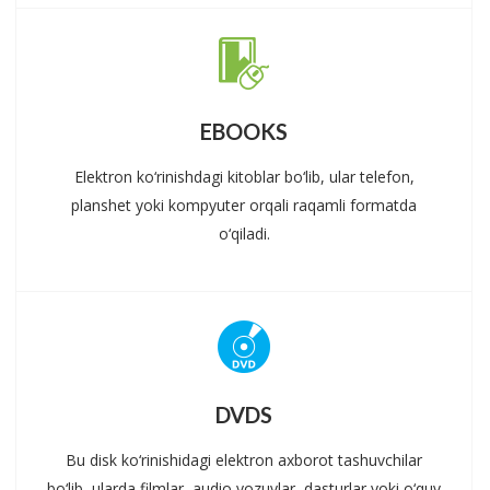
EBOOKS
Elektron ko‘rinishdagi kitoblar bo‘lib, ular telefon,
planshet yoki kompyuter orqali raqamli formatda
o‘qiladi.
DVDS
Bu disk ko‘rinishidagi elektron axborot tashuvchilar
bo‘lib, ularda filmlar, audio yozuvlar, dasturlar yoki o‘quv