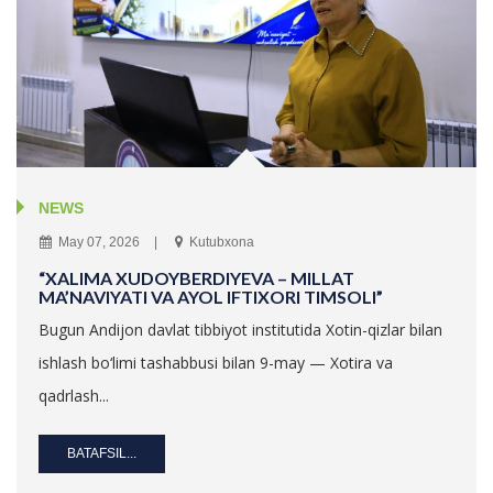
NEWS
May 07, 2026
Kutubxona
“XALIMA XUDOYBERDIYEVA – MILLAT
MA’NAVIYATI VA AYOL IFTIXORI TIMSOLI”
Bugun Andijon davlat tibbiyot institutida Xotin-qizlar bilan
ishlash bo‘limi tashabbusi bilan 9-may — Xotira va
qadrlash...
BATAFSIL...