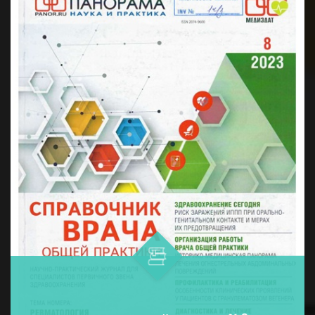
дармонларни қўллашнинг ўнта ...