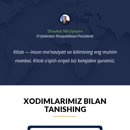
Shavkat Mirziyoyev
Oʻzbekiston Respublikasi Prezidenti
Kitob — inson ma’naviyati va bilimining eng muhim
manbai. Kitob o‘qish orqali biz kelajakni quramiz.
XODIMLARIMIZ BILAN
TANISHING