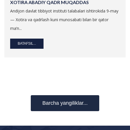
XOTIRA ABADIY QADR MUQADDAS
Andijon davlat tibbiyot instituti talabalari ishtirokida 9-may
— Xotira va qadrlash kuni munosabati bilan bir qator
ma’n...
BATAFSIL...
Barcha yangiliklar...