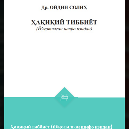
Ҳақиқий тиббиёт (йўқотилган шифо изидан)