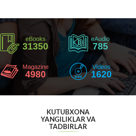
eBooks
eAudio
31350
785
Magazine
Videos
4980
1620
KUTUBXONA
YANGILIKLAR VA
TADBIRLAR