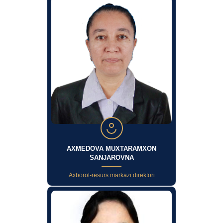
AXMEDOVA MUXTARAMXON
SANJAROVNA
Axborot-resurs markazi direktori