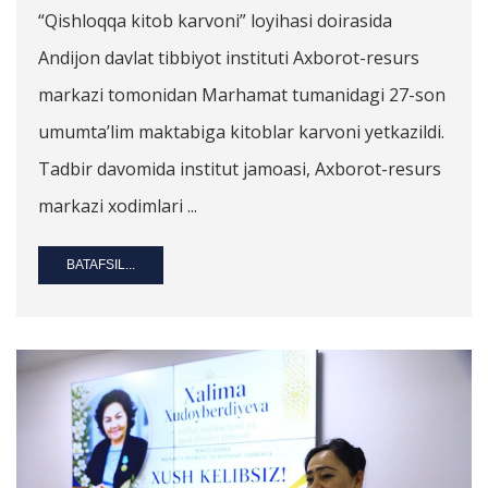
“Qishloqqa kitob karvoni” loyihasi doirasida
Andijon davlat tibbiyot instituti Axborot-resurs
markazi tomonidan Marhamat tumanidagi 27-son
umumta’lim maktabiga kitoblar karvoni yetkazildi.
Tadbir davomida institut jamoasi, Axborot-resurs
markazi xodimlari ...
BATAFSIL...