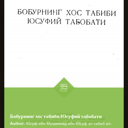
Бобурнинг хос табиби Юсуфий табобати
Author:
Юсуф ибн Муҳаммад ибн Юсуф ат-табиб ал-