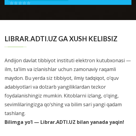
☆
☆
☆
☆
☆
Шестой номер журнала Справочник врача общей
практики посвящен проблемам доказательной
BATAFSIL...
медиицины. В новом номере мы позна...
LIBRAR.ADTI.UZ GA XUSH KELIBSIZ
Andijon davlat tibbiyot instituti elektron kutubxonasi —
ilm, ta’lim va izlanishlar uchun zamonaviy raqamli
maydon. Bu yerda siz tibbiyot, ilmiy tadqiqot, o‘quv
adabiyotlari va dolzarb yangiliklardan tezkor
foydalanishingiz mumkin. Kitoblarni izlang, o‘qing,
sevimlilaringizga qo‘shing va bilim sari yangi qadam
tashlang.
Bilimga yo‘l — Librar.ADTI.UZ bilan yanada yaqin!