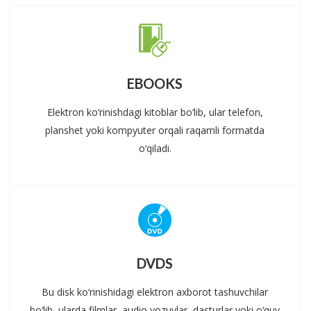
EBOOKS
Elektron ko‘rinishdagi kitoblar bo‘lib, ular telefon,
planshet yoki kompyuter orqali raqamli formatda
o‘qiladi.
DVDS
Bu disk ko‘rinishidagi elektron axborot tashuvchilar
bo‘lib, ularda filmlar, audio yozuvlar, dasturlar yoki o‘quv