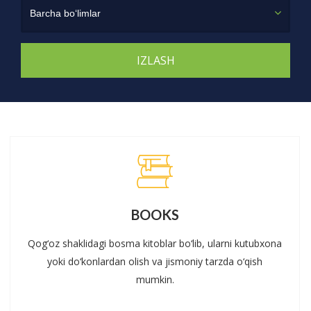
Barcha bo‘limlar
BOOKS
Qog‘oz shaklidagi bosma kitoblar bo‘lib, ularni kutubxona
yoki do‘konlardan olish va jismoniy tarzda o‘qish
mumkin.