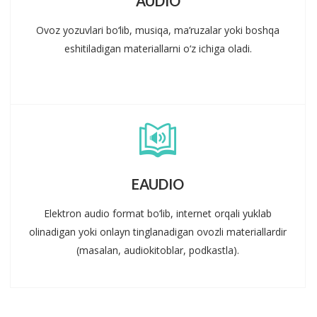
AUDIO
Ovoz yozuvlari bo‘lib, musiqa, ma’ruzalar yoki boshqa
eshitiladigan materiallarni o‘z ichiga oladi.
EAUDIO
Elektron audio format bo‘lib, internet orqali yuklab
olinadigan yoki onlayn tinglanadigan ovozli materiallardir
(masalan, audiokitoblar, podkastla).