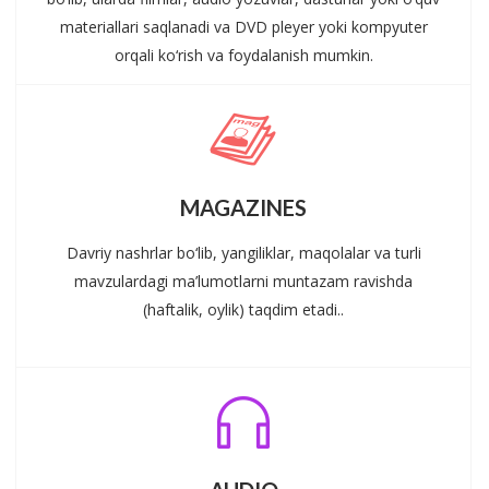
materiallari saqlanadi va DVD pleyer yoki kompyuter
orqali ko‘rish va foydalanish mumkin.
MAGAZINES
Davriy nashrlar bo‘lib, yangiliklar, maqolalar va turli
mavzulardagi ma’lumotlarni muntazam ravishda
(haftalik, oylik) taqdim etadi..