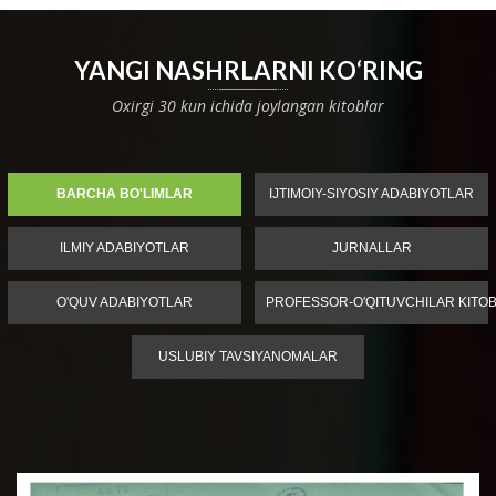
YANGI NASHRLARNI KO‘RING
Oxirgi 30 kun ichida joylangan kitoblar
BARCHA BO'LIMLAR
IJTIMOIY-SIYOSIY ADABIYOTLAR
ILMIY ADABIYOTLAR
JURNALLAR
O'QUV ADABIYOTLAR
PROFESSOR-O'QITUVCHILAR KITOB
USLUBIY TAVSIYANOMALAR