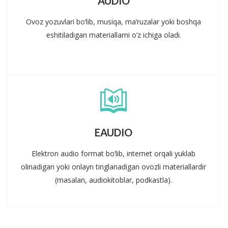
AUDIO
Ovoz yozuvlari bo‘lib, musiqa, ma’ruzalar yoki boshqa
eshitiladigan materiallarni o‘z ichiga oladi.
EAUDIO
Elektron audio format bo‘lib, internet orqali yuklab
olinadigan yoki onlayn tinglanadigan ovozli materiallardir
(masalan, audiokitoblar, podkastla).