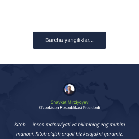
Barcha yangiliklar...
Shavkat Mirziyoyev
Oʻzbekiston Respublikasi Prezidenti
Kitob — inson ma’naviyati va bilimining eng muhim
manbai. Kitob o‘qish orqali biz kelajakni quramiz.