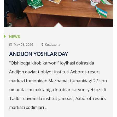
NEWS
May 08, 2026
Kutubxona
ANDIJON YOSHLAR DAY
“Qishloqqa kitob karvoni” loyihasi doirasida
Andijon davlat tibbiyot instituti Axborot-resurs
markazi tomonidan Marhamat tumanidagi 27-son
umumta’lim maktabiga kitoblar karvoni yetkazildi.
Tadbir davomida institut jamoasi, Axborot-resurs
markazi xodimlari ...