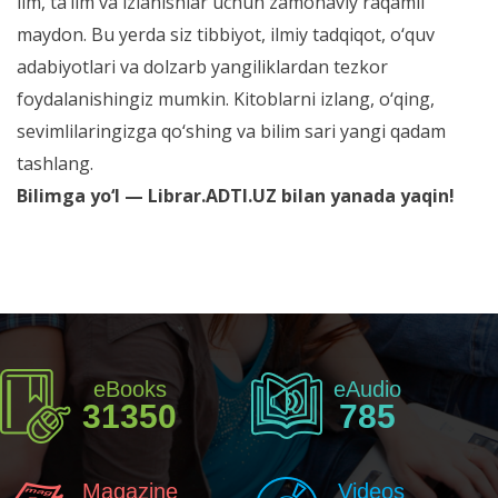
ilm, ta’lim va izlanishlar uchun zamonaviy raqamli
maydon. Bu yerda siz tibbiyot, ilmiy tadqiqot, o‘quv
adabiyotlari va dolzarb yangiliklardan tezkor
foydalanishingiz mumkin. Kitoblarni izlang, o‘qing,
sevimlilaringizga qo‘shing va bilim sari yangi qadam
tashlang.
Bilimga yo‘l — Librar.ADTI.UZ bilan yanada yaqin!
eBooks
eAudio
31350
785
Magazine
Videos