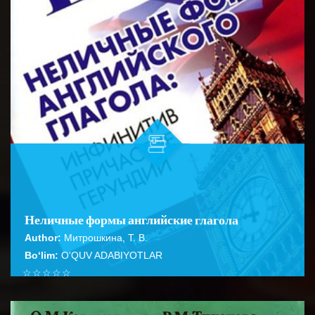
Неличные формы английские глагола
Author:
Митрошкина, Т. В.
Bo‘lim:
O'QUV ADABIYOTLAR
☆
☆
☆
☆
☆
Справочник содержит подробное описание правил