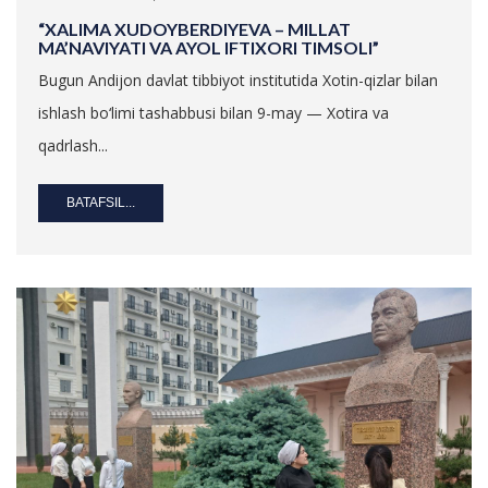
“XALIMA XUDOYBERDIYEVA – MILLAT
MA’NAVIYATI VA AYOL IFTIXORI TIMSOLI”
Bugun Andijon davlat tibbiyot institutida Xotin-qizlar bilan
ishlash bo‘limi tashabbusi bilan 9-may — Xotira va
qadrlash...
BATAFSIL...