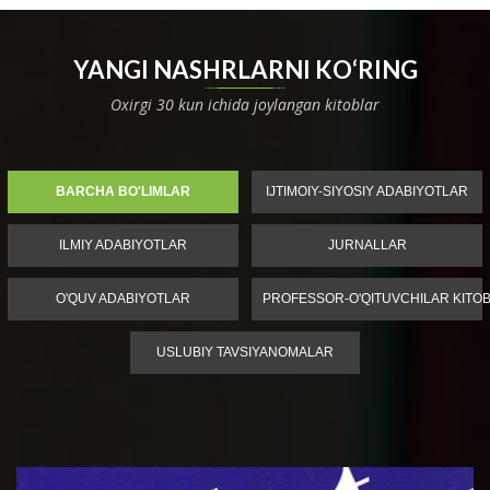
YANGI NASHRLARNI KO‘RING
Oxirgi 30 kun ichida joylangan kitoblar
BARCHA BO'LIMLAR
IJTIMOIY-SIYOSIY ADABIYOTLAR
ILMIY ADABIYOTLAR
JURNALLAR
O'QUV ADABIYOTLAR
PROFESSOR-O'QITUVCHILAR KITOB
USLUBIY TAVSIYANOMALAR