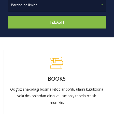
Barcha bo‘limlar
BOOKS
Qog‘oz shaklidagi bosma kitoblar bo‘lib, ularni kutubxona
yoki do‘konlardan olish va jismoniy tarzda o‘qish
mumkin.