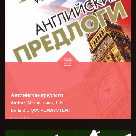
Английские предлоги
Author:
Митрошкина, Т. В.
Bo‘lim:
O'QUV ADABIYOTLAR
☆
☆
☆
☆
☆
Справочник содержит сведения о наиболее