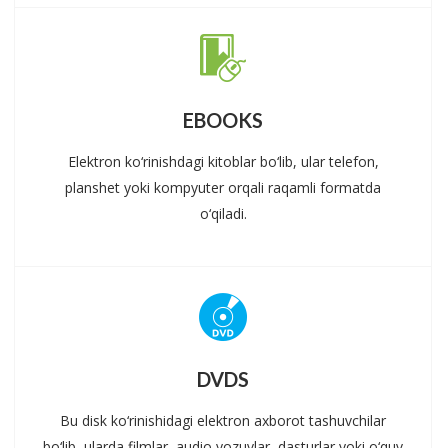
EBOOKS
Elektron ko‘rinishdagi kitoblar bo‘lib, ular telefon,
planshet yoki kompyuter orqali raqamli formatda
o‘qiladi.
DVDS
Bu disk ko‘rinishidagi elektron axborot tashuvchilar
bo‘lib, ularda filmlar, audio yozuvlar, dasturlar yoki o‘quv