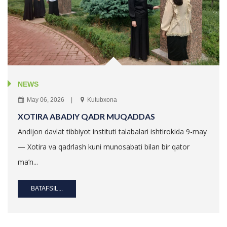
NEWS
May 06, 2026
Kutubxona
XOTIRA ABADIY QADR MUQADDAS
Andijon davlat tibbiyot instituti talabalari ishtirokida 9-may
— Xotira va qadrlash kuni munosabati bilan bir qator
ma’n...
BATAFSIL...