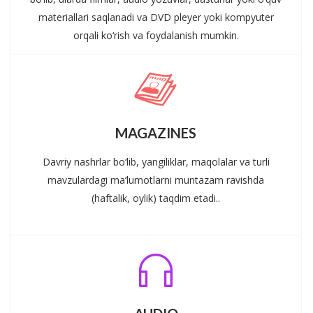
materiallari saqlanadi va DVD pleyer yoki kompyuter
orqali ko‘rish va foydalanish mumkin.
MAGAZINES
Davriy nashrlar bo‘lib, yangiliklar, maqolalar va turli
mavzulardagi ma’lumotlarni muntazam ravishda
(haftalik, oylik) taqdim etadi..