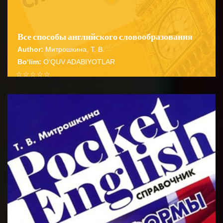
Все способы английского словообразования
Author:
Митрошкина, Т. В.
Bo‘lim:
O'QUV ADABIYOTLAR
☆
☆
☆
☆
☆
Справочник содержит подробные сведения о
способах словообразования английских имен
BATAFSIL...
существительных прилагательных глаго...