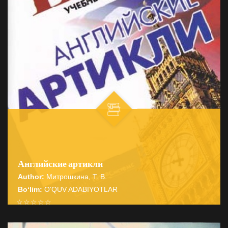
Английские артикли
Author:
Митрошкина, Т. В.
Bo‘lim:
O'QUV ADABIYOTLAR
☆
☆
☆
☆
☆
Справочник содержит подробные сведения о системе